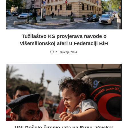
Tužilaštvo KS provjerava navode o
višemilionskoj aferi u Federaciji BiH
23. travnja 2024.
UN: Počelo širenje rata na Siriju. Vojska: