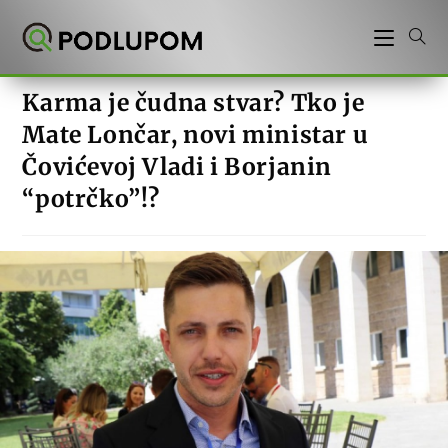
Preskoči
na
sadržaj
Karma je čudna stvar? Tko je
Mate Lončar, novi ministar u
Čovićevoj Vladi i Borjanin
“potrčko”!?