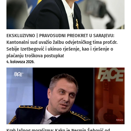
EKSKLUZIVNO | PRAVOSUDNI PREOKRET U SARAJEVU:
Kantonalni sud uvažio žalbu odvjetničkog tima prof.dr.
Sebije Izetbegović i ukinuo rješenje, kao i rješenje o
plaćanju troškova postupka!
4. kolovoza 2026.
Krah lažnog moralizma: Kako je Nermin Šehović od