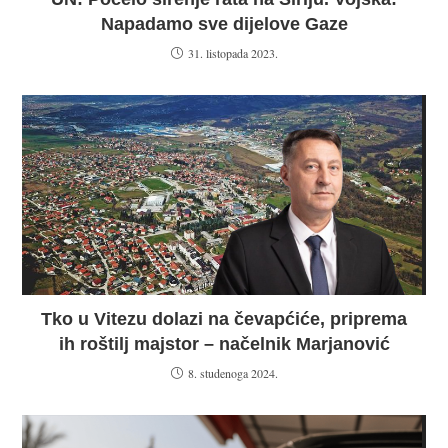
Napadamo sve dijelove Gaze
31. listopada 2023.
Tko u Vitezu dolazi na čevapćiće, priprema
ih roštilj majstor – načelnik Marjanović
8. studenoga 2024.