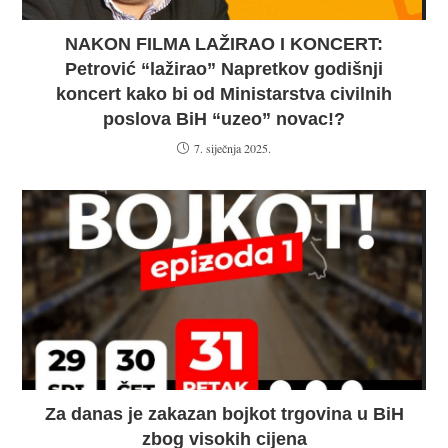
NAKON FILMA LAŽIRAO I KONCERT:
Petrović “lažirao” Napretkov godišnji
koncert kako bi od Ministarstva civilnih
poslova BiH “uzeo” novac!?
7. siječnja 2025.
Za danas je zakazan bojkot trgovina u BiH
zbog visokih cijena