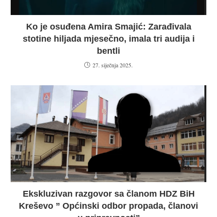
Ko je osuđena Amira Smajić: Zarađivala
stotine hiljada mjesečno, imala tri audija i
bentli
27. siječnja 2025.
Ekskluzivan razgovor sa članom HDZ BiH
Kreševo ” Općinski odbor propada, članovi