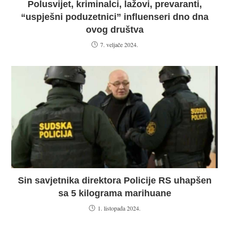
Polusvijet, kriminalci, lažovi, prevaranti,
“uspješni poduzetnici” influenseri dno dna
ovog društva
7. veljače 2024.
Sin savjetnika direktora Policije RS uhapšen
sa 5 kilograma marihuane
1. listopada 2024.