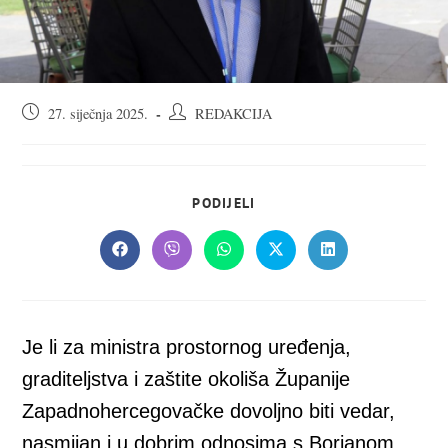
Objava
Autor
27. siječnja 2025.
REDAKCIJA
objavljena:
objave:
SHARE
PODIJELI
THIS
CONTENT
Opens
Opens
Opens
Opens
Opens
in
in
in
in
in
a
a
a
a
a
new
new
new
new
new
window
window
window
window
window
Je li za ministra prostornog uređenja,
graditeljstva i zaštite okoliša Županije
Zapadnohercegovačke dovoljno biti vedar,
nasmijan i u dobrim odnosima s Borjanom