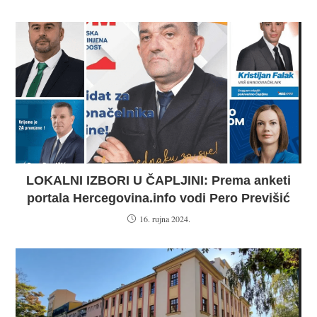
LOKALNI IZBORI U ČAPLJINI: Prema anketi
portala Hercegovina.info vodi Pero Previšić
16. rujna 2024.