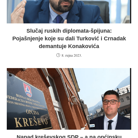
Slučaj ruskih diplomata-špijuna:
Pojašnjenje koje su dali Turković i Crnadak
demantuje Konakovića
8. rujna 2023.
Napad kreševskog SDP – a na općinsku