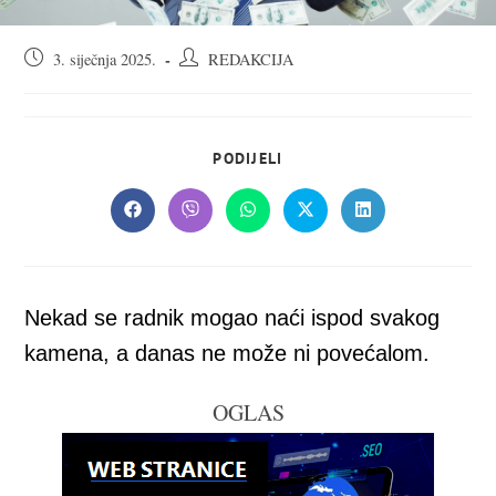
Objava
Autor
3. siječnja 2025.
REDAKCIJA
objavljena:
objave:
SHARE
PODIJELI
THIS
CONTENT
Opens
Opens
Opens
Opens
Opens
in
in
in
in
in
a
a
a
a
a
new
new
new
new
new
window
window
window
window
window
Nekad se radnik mogao naći ispod svakog
kamena, a danas ne može ni povećalom.
OGLAS