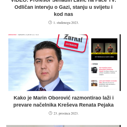
VIDEO: Profesor Senadin Lavić na Face TV:
Odličan intervju o Gazi, stanju u svijetu i
kod nas
1. studenoga 2023.
Kako je Marin Oborović razmontirao laži i
prevare načelnika Kreševa Renata Pejaka
23. prosinca 2023.