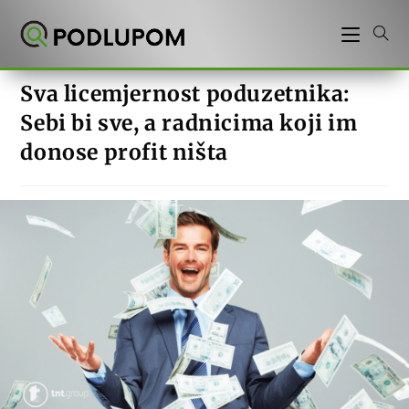
Preskoči
na
sadržaj
Sva licemjernost poduzetnika:
Sebi bi sve, a radnicima koji im
donose profit ništa