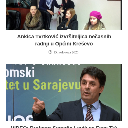
Ankica Tvrtković izvršiteljica nečasnih
radnji u Općini Kreševo
15. kolovoza 2025.