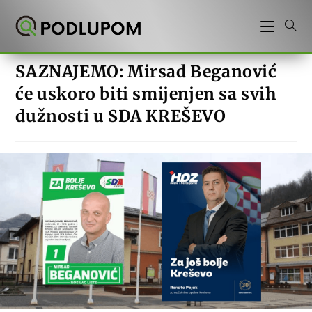
Preskoči
na
sadržaj
SAZNAJEMO: Mirsad Beganović
će uskoro biti smijenjen sa svih
dužnosti u SDA KREŠEVO