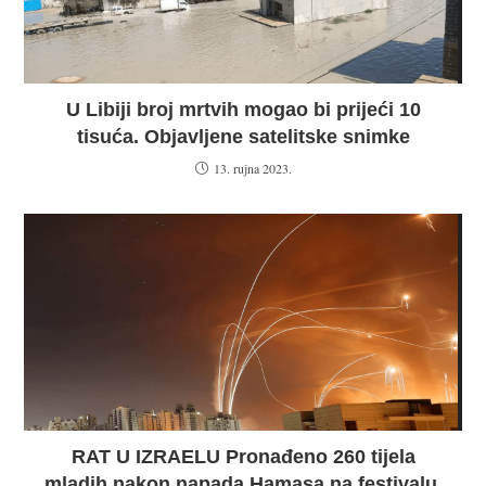
U Libiji broj mrtvih mogao bi prijeći 10
tisuća. Objavljene satelitske snimke
13. rujna 2023.
RAT U IZRAELU Pronađeno 260 tijela
mladih nakon napada Hamasa na festivalu,