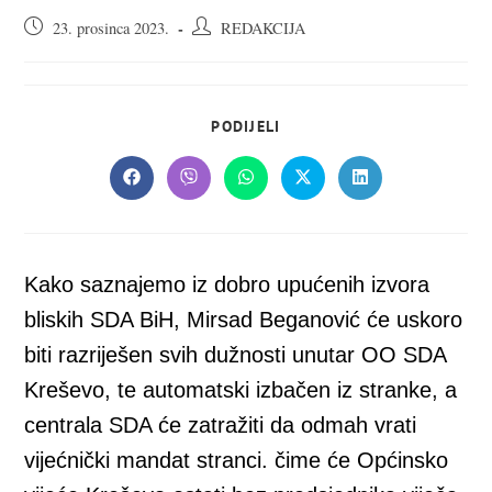
Objava
Autor
23. prosinca 2023.
REDAKCIJA
objavljena:
objave:
SHARE
PODIJELI
THIS
CONTENT
Opens
Opens
Opens
Opens
Opens
in
in
in
in
in
a
a
a
a
a
new
new
new
new
new
window
window
window
window
window
Kako saznajemo iz dobro upućenih izvora
bliskih SDA BiH, Mirsad Beganović će uskoro
biti razriješen svih dužnosti unutar OO SDA
Kreševo, te automatski izbačen iz stranke, a
centrala SDA će zatražiti da odmah vrati
vijećnički mandat stranci. čime će Općinsko