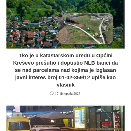
Tko je u katastarskom uredu u Općini
Kreševo prešutio i dopustio NLB banci da
se nad parcelama nad kojima je izglasan
javni interes broj 01-02-359/12 upiše kao
vlasnik
17. listopada 2023.