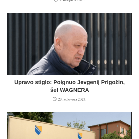
Upravo stiglo: Poignuo Jevgenij Prigožin,
šef WAGNERA
23. kolovoza 2023.