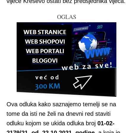
vijeće Kreševo ostati bez predsjednika viječa.
OGLAS
Ova odluka kako saznajemo temelji se na
tome da isti ne želi na dnevni red staviti
odluku kojom se ukida odluka broj
01-02-
2179/21, od. 22.10.2021. godine
, a koja je