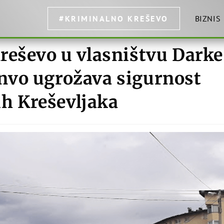
#KRIMINALNO KREŠEVO
BIZNIS
reševo u vlasništvu Darke
nvo ugrožava sigurnost
ih Kreševljaka