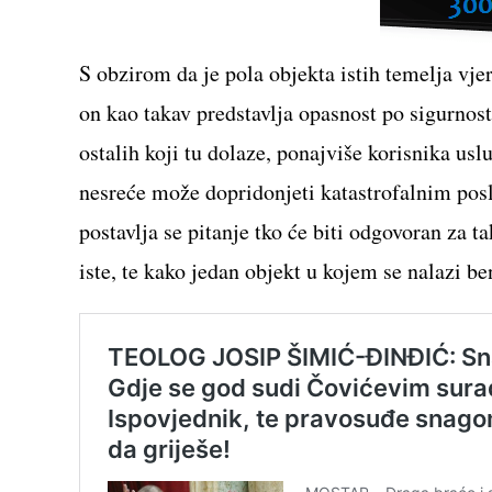
S obzirom da je pola objekta istih temelja vjer
on kao takav predstavlja opasnost po sigurnost
ostalih koji tu dolaze, ponajviše korisnika usl
nesreće može dopridonjeti katastrofalnim poslj
postavlja se pitanje tko će biti odgovoran za ta
iste, te kako jedan objekt u kojem se nalazi b