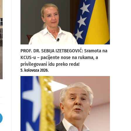
PROF. DR. SEBIJA IZETBEGOVIĆ: Sramota na
KCUS-u – pacijente nose na rukama, a
privilegovani idu preko reda!
5. kolovoza 2026.
pens