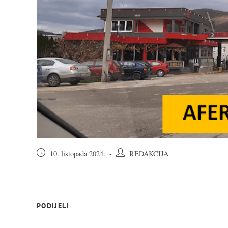
Objava
Autor
10. listopada 2024.
REDAKCIJA
objavljena:
objave:
SHARE
PODIJELI
THIS