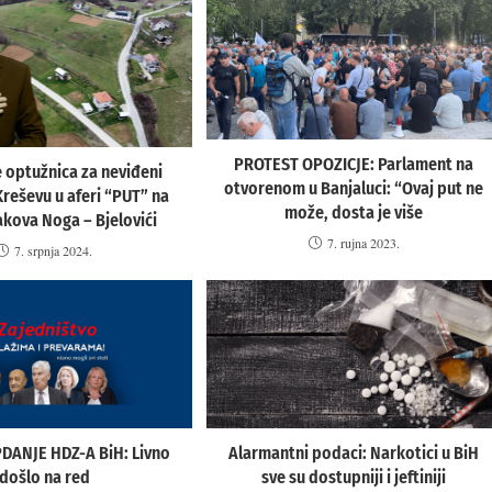
PROTEST OPOZICJE: Parlament na
 optužnica za neviđeni
otvorenom u Banjaluci: “Ovaj put ne
Kreševu u aferi “PUT” na
može, dosta je više
akova Noga – Bjelovići
7. rujna 2023.
7. srpnja 2024.
ANJE HDZ-A BiH: Livno
Alarmantni podaci: Narkotici u BiH
došlo na red
sve su dostupniji i jeftiniji