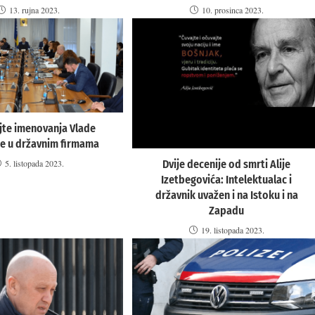
13. rujna 2023.
10. prosinca 2023.
jte imenovanja Vlade
je u državnim firmama
Dvije decenije od smrti Alije
5. listopada 2023.
Izetbegovića: Intelektualac i
državnik uvažen i na Istoku i na
Zapadu
19. listopada 2023.