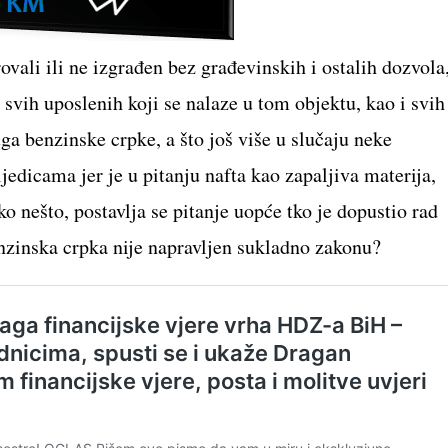
ovali ili ne izgrađen bez građevinskih i ostalih dozvola
 svih uposlenih koji se nalaze u tom objektu, kao i svih
uga benzinske crpke, a što još više u slučaju neke
edicama jer je u pitanju nafta kao zapaljiva materija,
ko nešto, postavlja se pitanje uopće tko je dopustio rad
enzinska crpka nije napravljen sukladno zakonu?