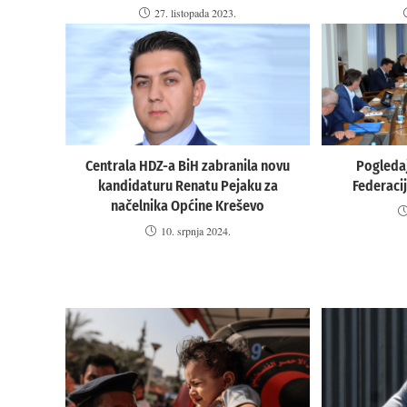
27. listopada 2023.
Centrala HDZ-a BiH zabranila novu
Pogleda
kandidaturu Renatu Pejaku za
Federaci
načelnika Općine Kreševo
10. srpnja 2024.