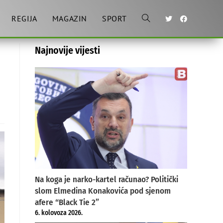
REGIJA
MAGAZIN
SPORT
Toggle
Najnovije vijesti
website
search
Na koga je narko-kartel računao? Politički
slom Elmedina Konakovića pod sjenom
afere “Black Tie 2”
6. kolovoza 2026.