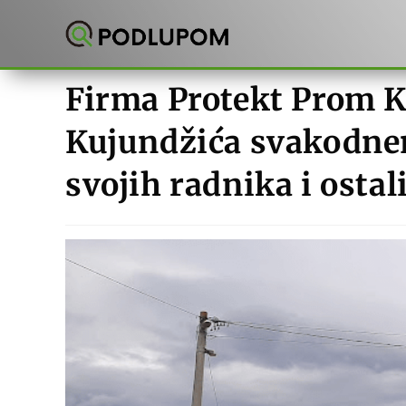
Preskoči
na
sadržaj
Firma Protekt Prom K
Kujundžića svakodne
svojih radnika i ostal