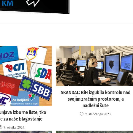
SKANDAL: BiH izgubila kontrolu nad
svojim zračnim prostorom, a
nadležni šute
njava izborne liste, tko
9. studenoga 2023.
ne za naše blagostanje
7. ožujka 2024.