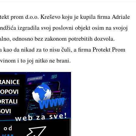
new
new
new
new
n
window
window
window
window
w
tekt prom d.o.o. Kreševo koju je kupila firma Adriale
ndžića izgradila svoj poslovni objekt osim na svojoj
galno, odnosno bez zakonom potrebitih dozvola.
kao da nikad za to nisu čuli, a firma Protekt Prom
inom i to joj nitko ne brani.