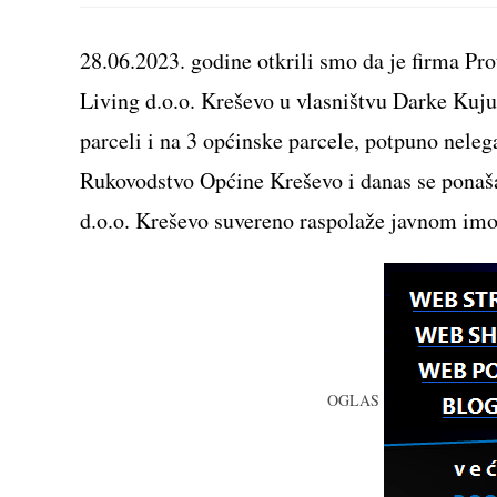
CONTENT
28.06.2023. godine otkrili smo da je firma Pro
Living d.o.o. Kreševo u vlasništvu Darke Kuju
parceli i na 3 općinske parcele, potpuno nele
Rukovodstvo Općine Kreševo i danas se ponaša 
d.o.o. Kreševo suvereno raspolaže javnom imov
OGLAS