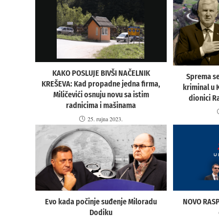
KAKO POSLUJE BIVŠI NAČELNIK
Sprema se
KREŠEVA: Kad propadne jedna firma,
kriminal u 
Miličevići osnuju novu sa istim
dionici R
radnicima i mašinama
25. rujna 2023.
Evo kada počinje suđenje Miloradu
NOVO RASPD
Dodiku