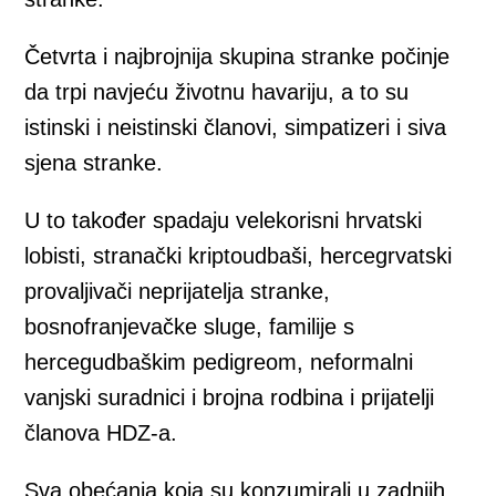
Četvrta i najbrojnija skupina stranke počinje
da trpi navjeću životnu havariju, a to su
istinski i neistinski članovi, simpatizeri i siva
sjena stranke.
U to također spadaju velekorisni hrvatski
lobisti, stranački kriptoudbaši, hercegrvatski
provaljivači neprijatelja stranke,
bosnofranjevačke sluge, familije s
hercegudbaškim pedigreom, neformalni
vanjski suradnici i brojna rodbina i prijatelji
članova HDZ-a.
Sva obećanja koja su konzumirali u zadnjih