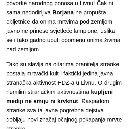
povorke narodnog ponosa u Livnu! Čak ni
sama nedodirljiva
Borjana
ne propušta
obljetnice da onima mrtvima pod zemljom
javno ne prinese svjetleće lampione, uslika
se i tako gadno uputi opomenu onima živima
nad zemljom.
Tako su slavlja na oltarima branitelja stranke
postala mrtvački kult i faktički jedina javna
stranačka aktivnost HDZ-a u Livnu. O drugim
nemilim stranačkim aktivnostima
kupljeni
mediji ne smiju ni krvknut
. Raspadom
stranke sva ta javna pogrebna dejstva
dobijaju novi značaj očajnog pokapanja mrvte
stranke.