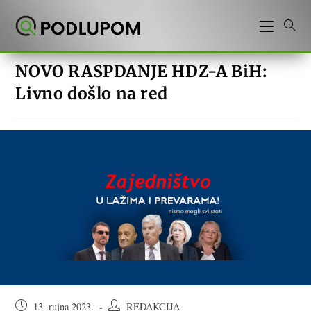
Preskoči
na
sadržaj
NOVO RASPDANJE HDZ-A BiH:
Livno došlo na red
Objava
Autor
13. rujna 2023.
REDAKCIJA