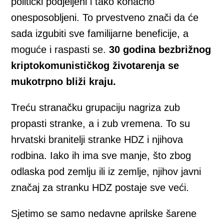
politički podjeljeni i tako konačno
onesposobljeni. To prvestveno znači da će
sada izgubiti sve familijarne beneficije, a
moguće i raspasti se.
30 godina bezbrižnog
kriptokomunističkog životarenja se
mukotrpno bliži kraju.
Treću stranačku grupaciju nagriza zub
propasti stranke, a i zub vremena. To su
hrvatski branitelji stranke HDZ i njihova
rodbina. Iako ih ima sve manje, što zbog
odlaska pod zemlju ili iz zemlje, njihov javni
značaj za stranku HDZ postaje sve veći.
Sjetimo se samo nedavne aprilske šarene