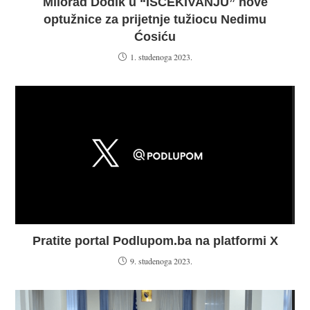
Milorad Dodik u “IŠČEKIVANJU” nove
optužnice za prijetnje tužiocu Nedimu
Ćosiću
1. studenoga 2023.
Pratite portal Podlupom.ba na platformi X
9. studenoga 2023.