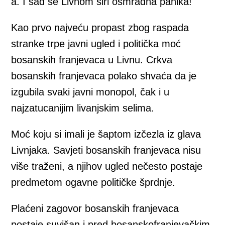
a. I sad se Livnom širi osmradna panika!
Kao prvo najveću propast zbog raspada
stranke trpe javni ugled i politička moć
bosanskih franjevaca u Livnu. Crkva
bosanskih franjevaca polako shvaća da je
izgubila svaki javni monopol, čak i u
najzatucanijim livanjskim selima.
Moć koju si imali je šaptom izčezla iz glava
Livnjaka. Savjeti bosanskih franjevaca nisu
više traženi, a njihov ugled nečesto postaje
predmetom ogavne političke šprdnje.
Plaćeni zagovor bosanskih franjevaca
postaje suvišan i pred bosanskofranjevačkim