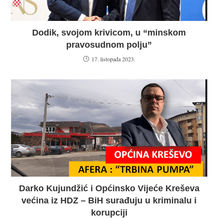
Dodik, svojom krivicom, u “minskom
pravosudnom polju”
17. listopada 2023.
Darko Kujundžić i Općinsko Vijeće Kreševa
većina iz HDZ – BiH surađuju u kriminalu i
korupciji