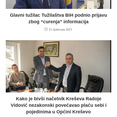
Glavni tužilac Tužilaštva BiH podnio prijavu
zbog “curenja” informacija
21. kolovoza 2023.
Kako je bivši načelnik Kreševa Radoje
Vidović nezakonski povećavao plaću sebi i
pojedinima u Općini Kreševo