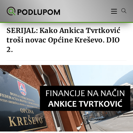
Preskoči
na
sadržaj
SERIJAL: Kako Ankica Tvrtković
troši novac Općine Kreševo. DIO
2.