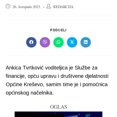
Objava
Autor
26. listopada 2023.
REDAKCIJA
objavljena:
objave:
SHARE
PODIJELI
THIS
CONTENT
Opens
Opens
Opens
Opens
Opens
in
in
in
in
in
a
a
a
a
a
new
new
new
new
new
window
window
window
window
window
Ankica Tvrtković voditeljica je Službe za
financije, opću upravu i društvene djelatnosti
Općine Kreševo, samim time je i pomoćnica
općinskog načelnika.
OGLAS