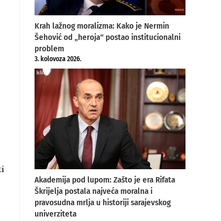
Krah lažnog moralizma: Kako je Nermin
Šehović od „heroja“ postao institucionalni
problem
3. kolovoza 2026.
ti
Akademija pod lupom: Zašto je era Rifata
Škrijelja postala najveća moralna i
pravosudna mrlja u historiji sarajevskog
univerziteta