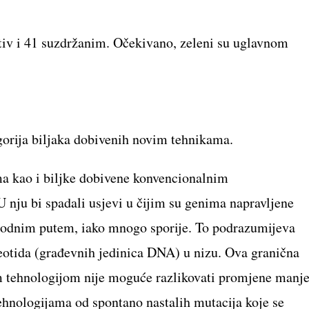
otiv i 41 suzdržanim. Očekivano, zeleni su uglavnom
orija biljaka dobivenih novim tehnikama.
ima kao i biljke dobivene konvencionalnim
ju bi spadali usjevi u čijim su genima napravljene
rodnim putem, iako mnogo sporije. To podrazumijeva
otida (građevnih jedinica DNA) u nizu. Ova granična
om tehnologijom nije moguće razlikovati promjene manj
ehnologijama od spontano nastalih mutacija koje se