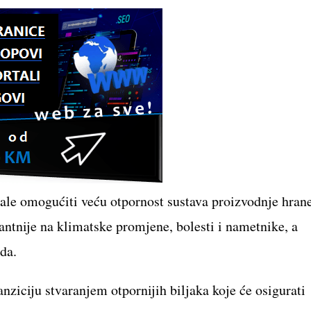
le omogućiti veću otpornost sustava proizvodnje hran
rantnije na klimatske promjene, bolesti i nametnike, a
ida.
anziciju stvaranjem otpornijih biljaka koje će osigurati