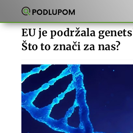
Preskoči
na
sadržaj
EU je podržala genet
Što to znači za nas?