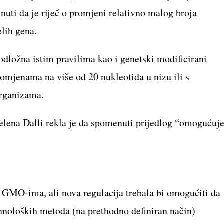
uti da je riječ o promjeni relativno malog broja
elih gena.
odložna istim pravilima kao i genetski modificirani
omjenama na više od 20 nukleotida u nizu ili s
rganizama.
elena Dalli rekla je da spomenuti prijedlog “omogućuj
 GMO-ima, ali nova regulacija trebala bi omogućiti da
hnoloških metoda (na prethodno definiran način)