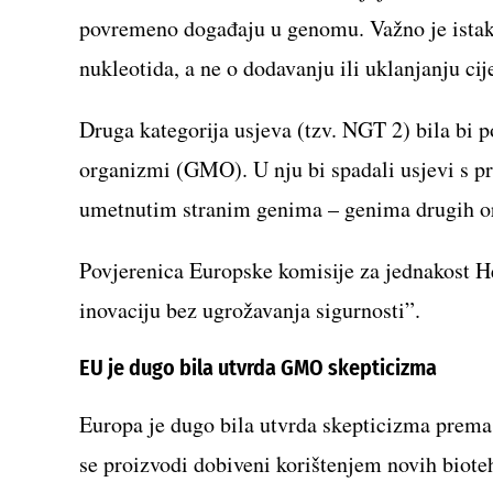
povremeno događaju u genomu. Važno je istakn
nukleotida, a ne o dodavanju ili uklanjanju cij
Druga kategorija usjeva (tzv. NGT 2) bila bi p
organizmi (GMO). U nju bi spadali usjevi s pr
umetnutim stranim genima – genima drugih o
Povjerenica Europske komisije za jednakost H
inovaciju bez ugrožavanja sigurnosti”.
EU je dugo bila utvrda GMO skepticizma
Europa je dugo bila utvrda skepticizma prema
se proizvodi dobiveni korištenjem novih biote