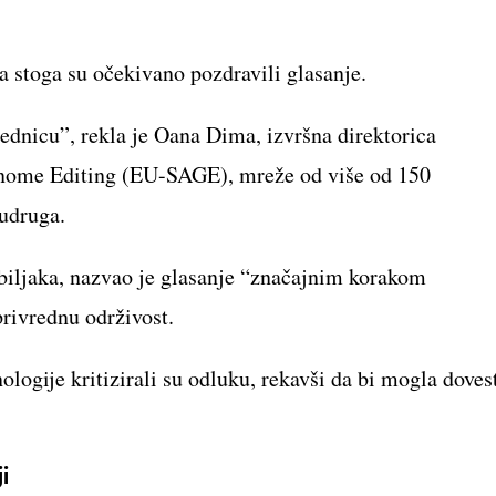
a stoga su očekivano pozdravili glasanje.
ednicu”, rekla je Oana Dima, izvršna direktorica
enome Editing (EU-SAGE), mreže od više od 150
 udruga.
 biljaka, nazvao je glasanje “značajnim korakom
privrednu održivost.
ologije kritizirali su odluku, rekavši da bi mogla doves
ji