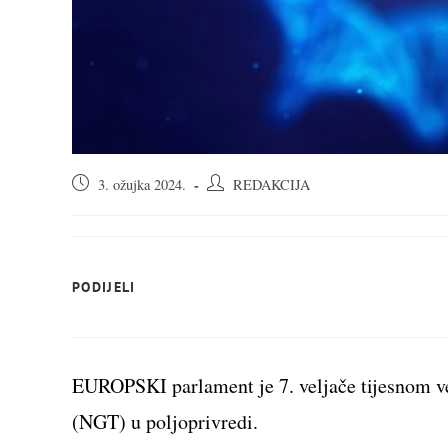
Objava
Autor
3. ožujka 2024.
REDAKCIJA
objavljena:
objave:
SHARE
PODIJELI
THIS
CONTENT
EUROPSKI parlament je 7. veljače tijesnom v
(NGT) u poljoprivredi.