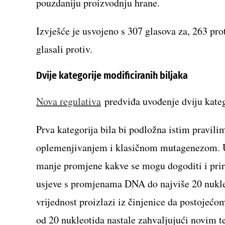
pouzdaniju proizvodnju hrane.
Izvješće je usvojeno s 307 glasova za, 263 pr
glasali protiv.
Dvije kategorije modificiranih biljaka
Nova regulativa
predviđa uvođenje dviju kateg
Prva kategorija bila bi podložna istim pravil
oplemenjivanjem i klasičnom mutagenezom. U n
manje promjene kakve se mogu dogoditi i pri
usjeve s promjenama DNA do najviše 20 nukle
vrijednost proizlazi iz činjenice da postojeć
od 20 nukleotida nastale zahvaljujući novim t