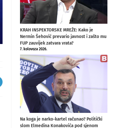
KRAH INSPEKTORSKE MREŽE: Kako je
Nermin Šehović prevario javnost i zašto mu
FUP zauvijek zatvara vrata?
7. kolovoza 2026.
pens
ew
indow
Na koga je narko-kartel računao? Politički
slom Elmedina Konakovića pod sjenom