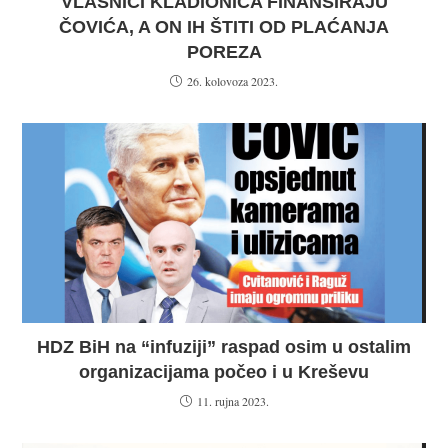
VLASNICI KLADIONICA FINANSIRAJU
ČOVIĆA, A ON IH ŠTITI OD PLAĆANJA
POREZA
26. kolovoza 2023.
HDZ BiH na “infuziji” raspad osim u ostalim
organizacijama počeo i u Kreševu
11. rujna 2023.