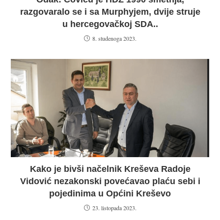
razgovaralo se i sa Murphyjem, dvije struje
u hercegovačkoj SDA..
8. studenoga 2023.
Kako je bivši načelnik Kreševa Radoje
Vidović nezakonski povećavao plaću sebi i
pojedinima u Općini Kreševo
23. listopada 2023.