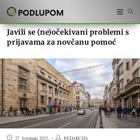
Preskoči
na
sadržaj
Javili se (ne)očekivani problemi s
prijavama za novčanu pomoć
Objava
Autor
27. listopada 2023.
REDAKCIJA