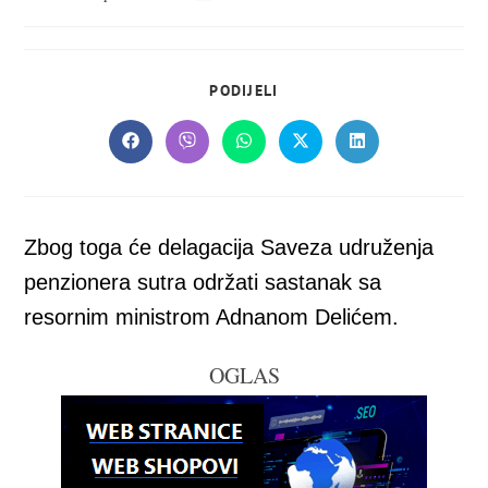
objavljena:
objave:
SHARE
PODIJELI
THIS
CONTENT
Opens
Opens
Opens
Opens
Opens
in
in
in
in
in
a
a
a
a
a
new
new
new
new
new
window
window
window
window
window
Zbog toga će delagacija Saveza udruženja
penzionera sutra održati sastanak sa
resornim ministrom Adnanom Delićem.
OGLAS