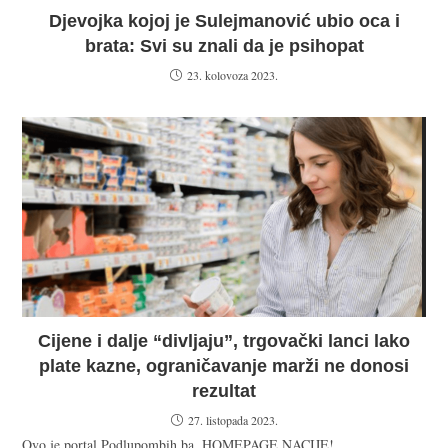
Djevojka kojoj je Sulejmanović ubio oca i
brata: Svi su znali da je psihopat
23. kolovoza 2023.
Cijene i dalje “divljaju”, trgovački lanci lako
plate kazne, ograničavanje marži ne donosi
rezultat
27. listopada 2023.
Ovo je portal Podlupombih.ba. HOMEPAGE NACIJE!