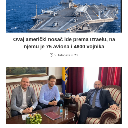
Ovaj američki nosač ide prema Izraelu, na
njemu je 75 aviona i 4600 vojnika
9. listopada 2023.