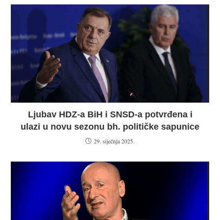
Ljubav HDZ-a BiH i SNSD-a potvrđena i
ulazi u novu sezonu bh. političke sapunice
29. siječnja 2025.