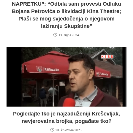
NAPRETKU”: “Odbila sam provesti Odluku
Bojana Petrovića o likvidaciji Kina Theatre;
Plaši se mog svjedočenja o njegovom
lažiranju Skupštine”
13. rujna 2024.
Pogledajte tko je najzaduženiji Kreševljak,
nevjerovatna brojka, pogađate tko?
28. kolovoza 2023.