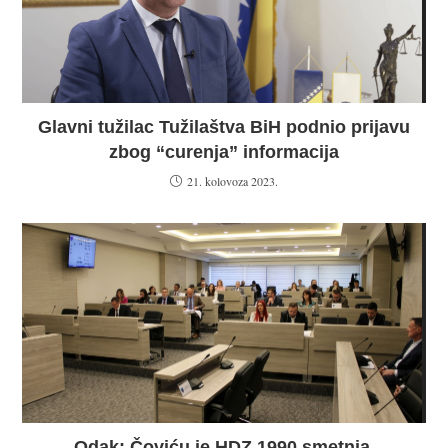
Glavni tužilac Tužilaštva BiH podnio prijavu
zbog “curenja” informacija
21. kolovoza 2023.
Odak: Čoviću je HDZ 1990 smetnja,