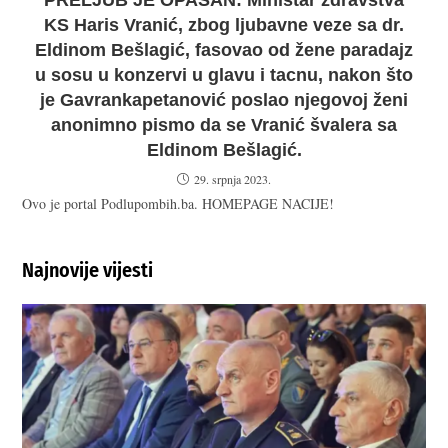
PRELJUB JE OPASAN: Ministar zdravstva
KS Haris Vranić, zbog ljubavne veze sa dr.
Eldinom Bešlagić, fasovao od žene paradajz
u sosu u konzervi u glavu i tacnu, nakon što
je Gavrankapetanović poslao njegovoj ženi
anonimno pismo da se Vranić švalera sa
Eldinom Bešlagić.
29. srpnja 2023.
Ovo je portal Podlupombih.ba. HOMEPAGE NACIJE!
Najnovije vijesti