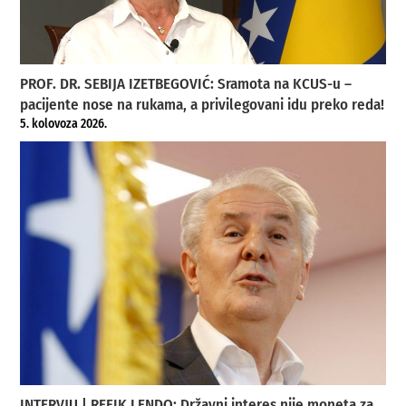
PROF. DR. SEBIJA IZETBEGOVIĆ: Sramota na KCUS-u –
pacijente nose na rukama, a privilegovani idu preko reda!
5. kolovoza 2026.
INTERVJU | REFIK LENDO: Državni interes nije moneta za