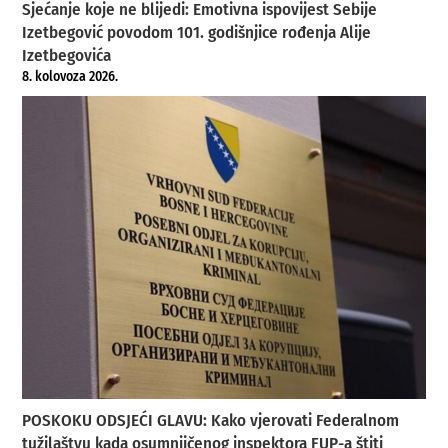
Sjećanje koje ne blijedi: Emotivna ispovijest Sebije
Izetbegović povodom 101. godišnjice rođenja Alije
Izetbegovića
8. kolovoza 2026.
POSKOKU ODSJEĆI GLAVU: Kako vjerovati Federalnom
tužilaštvu kada osumnjičenog inspektora FUP-a štiti