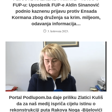
FUP-u: Uposlenik FUP-e Aldin Sinanović
podnio kaznenu prijavu protiv Ensada
Kormana zbog druženja sa krim. miljeom,
odavanja informacija…
3. kolovoza 2023.
Portal Podlupom.ba daje priliku Zlatici Kuliš
da za naš medij ispriča cijelu istinu o
rekonstrukciji puta Rakova Noga -Bijelovići