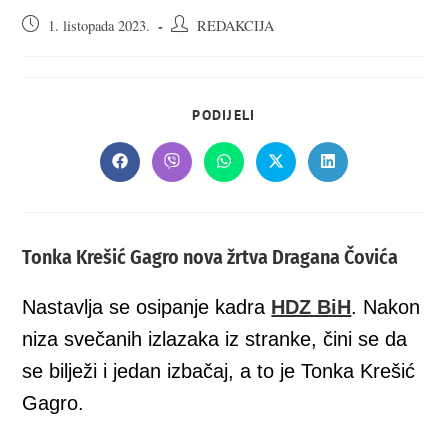
Objava
Autor
1. listopada 2023.
REDAKCIJA
objavljena:
objave:
SHARE
PODIJELI
THIS
CONTENT
Opens
Opens
Opens
Opens
Opens
in
in
in
in
in
a
a
a
a
a
new
new
new
new
new
window
window
window
window
window
Tonka Krešić Gagro nova žrtva Dragana Čovića
Nastavlja se osipanje kadra
HDZ BiH
. Nakon
niza svečanih izlazaka iz stranke, čini se da
se bilježi i jedan izbačaj, a to je Tonka Krešić
Gagro.