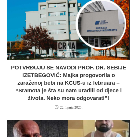
POTVRĐUJU SE NAVODI PROF. DR. SEBIJE
IZETBEGOVIĆ: Majka progovorila o
zaraženoj bebi na KCUS-u iz februara –
“Sramota je šta su nam uradili od djece i
života. Neko mora odgovarati”!
22. lipnja 2025.