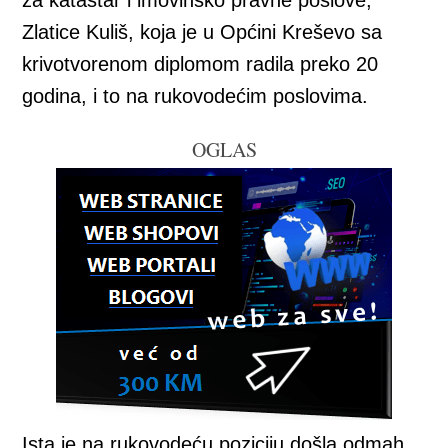
za katastar i imovinsko pravne poslove,
Zlatice Kuliš, koja je u Općini Kreševo sa
krivotvorenom diplomom radila preko 20
godina, i to na rukovodećim poslovima.
OGLAS
Ista je na rukovodeću poziciju došla odmah