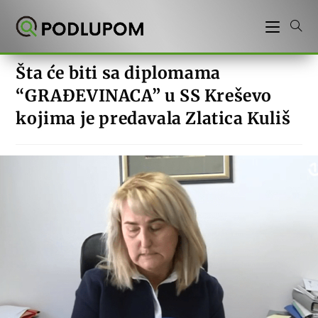
Preskoči
na
sadržaj
Šta će biti sa diplomama
“GRAĐEVINACA” u SS Kreševo
kojima je predavala Zlatica Kuliš