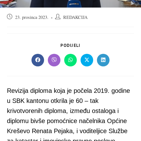
Objava
Autor
23. prosinca 2023.
REDAKCIJA
objavljena:
objave:
SHARE
PODIJELI
THIS
CONTENT
Opens
Opens
Opens
Opens
Opens
in
in
in
in
in
a
a
a
a
a
new
new
new
new
new
window
window
window
window
window
Revizija diploma koja je počela 2019. godine
u SBK kantonu otkrila je 60 – tak
krivotvorenih diploma, između ostaloga i
diplomu bivše pomoćnice načelnika Općine
Kreševo Renata Pejaka, i voditeljice Službe