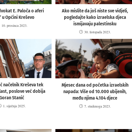
vokat E. Paloča o aferi
Ako mislite da još niste sve vidjeli,
 u Općini Kreševo
pogledajte kako izraelska djeca
ismijavaju palestinsku
10. prosinca 2023.
30. listopada 2023.
ić načelnik Kreševa tek
Mjesec dana od početka izraelskih
last, poslove već dobija
napada: Više od 10.000 ubijenih,
Goran Stanić
među njima 4.104 djece
1. siječnja 2025.
7. studenoga 2023.