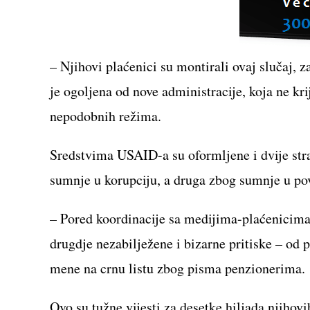
– Njihovi plaćenici su montirali ovaj slučaj, z
je ogoljena od nove administracije, koja ne kri
nepodobnih režima.
Sredstvima USAID-a su oformljene i dvije stra
sumnje u korupciju, a druga zbog sumnje u pov
– Pored koordinacije sa medijima-plaćenicima
drugdje nezabilježene i bizarne pritiske – od 
mene na crnu listu zbog pisma penzionerima.
Ovo su tužne vijesti za desetke hiljada njihov