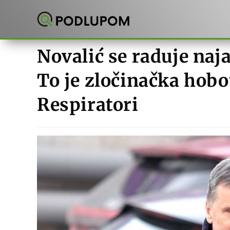
Preskoči
na
sadržaj
Novalić se raduje na
To je zločinačka hobo
Respiratori