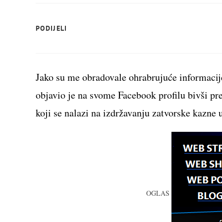
SHARE
PODIJELI
THIS
CONTENT
Jako su me obradovale ohrabrujuće informacij
objavio je na svome Facebook profilu bivši pr
koji se nalazi na izdržavanju zatvorske kazne
OGLAS