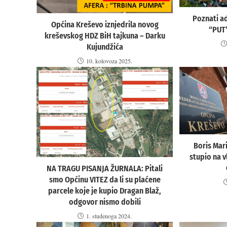
Poznati ad
Općina Kreševo iznjedrila novog
“PUT”
kreševskog HDZ BiH tajkuna – Darku
Kujundžića
10. kolovoza 2025.
Boris Mar
stupio na v
NA TRAGU PISANJA ŽURNALA: Pitali
smo Općinu VITEZ da li su plaćene
parcele koje je kupio Dragan Blaž,
odgovor nismo dobili
1. studenoga 2024.