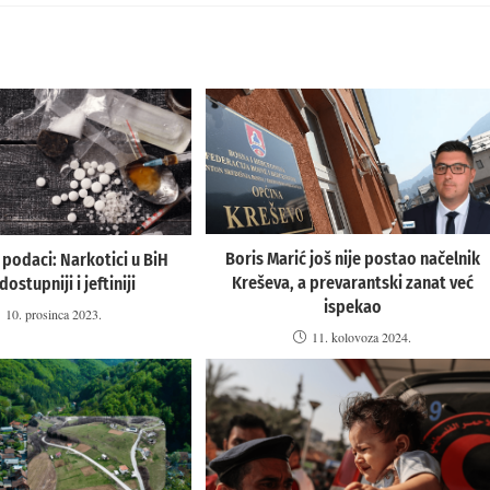
Boris Marić još nije postao načelnik
 podaci: Narkotici u BiH
Kreševa, a prevarantski zanat već
dostupniji i jeftiniji
ispekao
10. prosinca 2023.
11. kolovoza 2024.