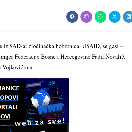
Opens
Opens
Opens
Opens
O
in
in
in
in
in
a
a
a
a
a
new
new
new
new
n
window
window
window
window
w
e iz SAD-a: zločinačka hobotnica, USAID, se gasi –
emijer Federacije Bosne i Hercegovine Fadil Novalić,
 u Vojkovićima.