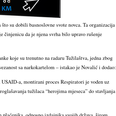
a što su dobili basnoslovne svote novca. Ta organizacija
je činjenicu da je njena svrha bilo upravo rušenje
nke koje su trenutno na radaru Tužilaštva, jedna zbog
ezanost sa narkokartelom – istakao je Novalić i dodao:
 USAID-a, montirani proces Respiratori je vođen uz
proglašavanja tužilaca “herojima mjeseca” do stavljanja
ih plaćenika, odnosno izdajnika svojih država, širom