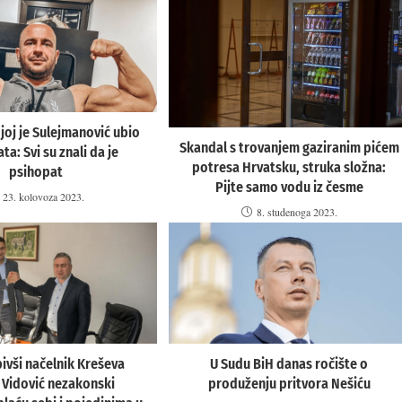
joj je Sulejmanović ubio
Skandal s trovanjem gaziranim pićem
ata: Svi su znali da je
potresa Hrvatsku, struka složna:
psihopat
Pijte samo vodu iz česme
23. kolovoza 2023.
8. studenoga 2023.
bivši načelnik Kreševa
U Sudu BiH danas ročište o
 Vidović nezakonski
produženju pritvora Nešiću