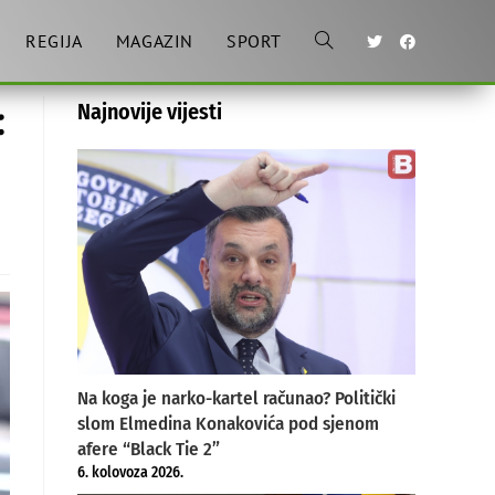
REGIJA
MAGAZIN
SPORT
Toggle
:
Najnovije vijesti
website
search
Na koga je narko-kartel računao? Politički
slom Elmedina Konakovića pod sjenom
afere “Black Tie 2”
6. kolovoza 2026.