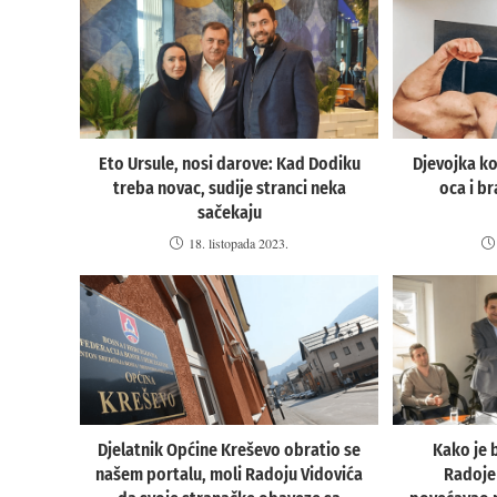
Eto Ursule, nosi darove: Kad Dodiku
Djevojka ko
treba novac, sudije stranci neka
oca i br
sačekaju
18. listopada 2023.
Djelatnik Općine Kreševo obratio se
Kako je 
našem portalu, moli Radoju Vidovića
Radoje