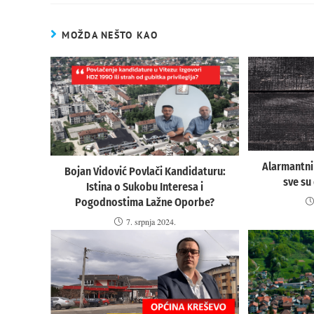
MOŽDA NEŠTO KAO
Alarmantni
Bojan Vidović Povlači Kandidaturu:
sve su 
Istina o Sukobu Interesa i
Pogodnostima Lažne Oporbe?
7. srpnja 2024.