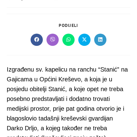
objavljena:
objave:
SHARE
PODIJELI
THIS
CONTENT
Opens
Opens
Opens
Opens
Opens
in
in
in
in
in
a
a
a
a
a
new
new
new
new
new
window
window
window
window
window
Izgrađenu sv. kapelicu na ranchu “Stanić” na
Gajicama u Općini Kreševo, a koja je u
posjedu obitelji Stanić, a koje opet ne treba
posebno predstavljati i dodatno trovati
medijski prostor, prije pat godina otvorio je i
blagoslovio tadašnji kreševski gvardijan
Darko Drljo, a kojeg također ne treba