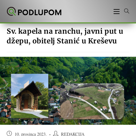
Preskoči
na
sadržaj
Sv. kapela na ranchu, javni put u
džepu, obitelj Stanić u Kreševu
Objava
Autor
10. prosinca 2023.
REDAKCIJA