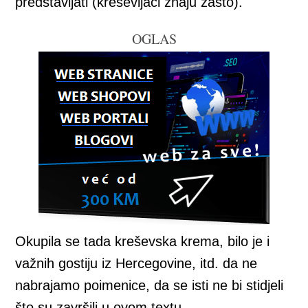
predstavljati (kreševljaci znaju zašto).
OGLAS
Okupila se tada kreševska krema, bilo je i
važnih gostiju iz Hercegovine, itd. da ne
nabrajamo poimenice, da se isti ne bi stidjeli
što su završili u ovom textu.