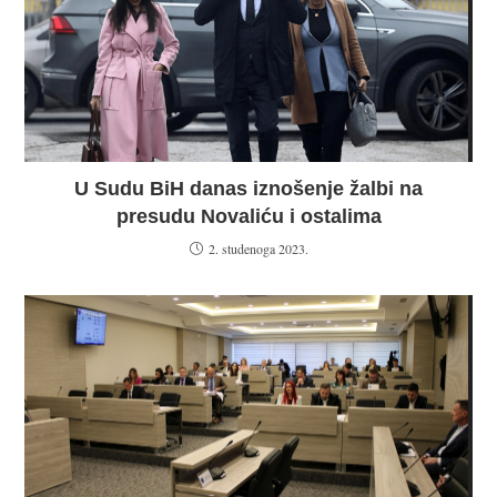
U Sudu BiH danas iznošenje žalbi na
presudu Novaliću i ostalima
2. studenoga 2023.