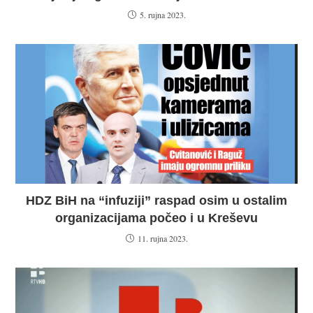
5. rujna 2023.
HDZ BiH na “infuziji” raspad osim u ostalim
organizacijama počeo i u Kreševu
11. rujna 2023.