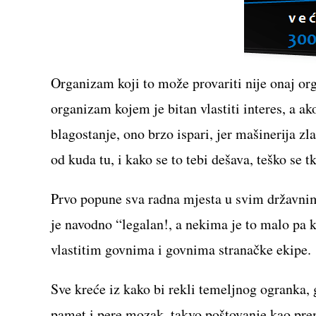
Organizam koji to može provariti nije onaj or
organizam kojem je bitan vlastiti interes, a 
blagostanje, ono brzo ispari, jer mašinerija zl
od kuda tu, i kako se to tebi dešava, teško se t
Prvo popune sva radna mjesta u svim državnim 
je navodno “legalan!, a nekima je to malo pa k
vlastitim govnima i govnima stranačke ekipe.
Sve kreće iz kako bi rekli temeljnog ogranka, 
pamet i pere mozak, takvo poštovanje kao pr