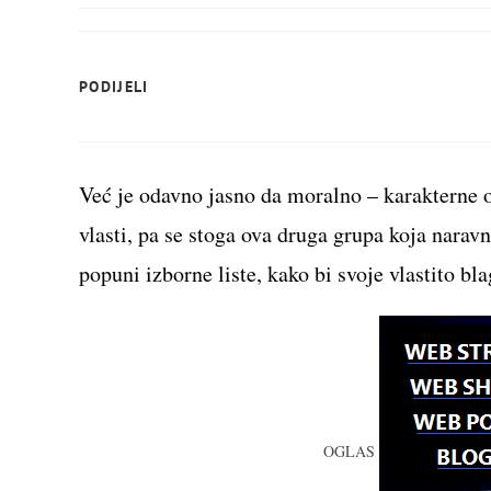
SHARE
PODIJELI
THIS
CONTENT
Već je odavno jasno da moralno – karakterne 
vlasti, pa se stoga ova druga grupa koja nara
popuni izborne liste, kako bi svoje vlastito bl
OGLAS