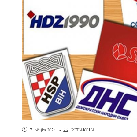
Objava
Autor
7. ožujka 2024.
REDAKCIJA
objavljena:
objave: