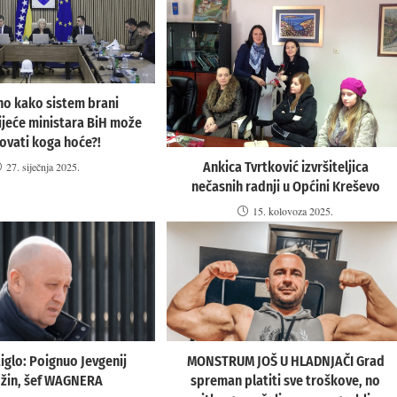
no kako sistem brani
Vijeće ministara BiH može
ovati koga hoće?!
Ankica Tvrtković izvršiteljica
27. siječnja 2025.
nečasnih radnji u Općini Kreševo
15. kolovoza 2025.
iglo: Poignuo Jevgenij
MONSTRUM JOŠ U HLADNJAČI Grad
ožin, šef WAGNERA
spreman platiti sve troškove, no