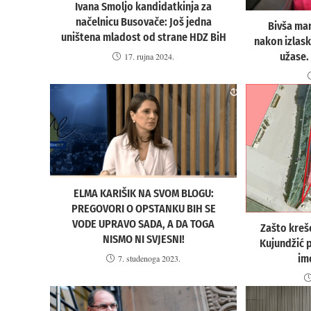
Ivana Smoljo kandidatkinja za
načelnicu Busovače: Još jedna
Bivša ma
uništena mladost od strane HDZ BiH
nakon izlask
užase.
17. rujna 2024.
ELMA KARIŠIK NA SVOM BLOGU:
PREGOVORI O OPSTANKU BIH SE
VODE UPRAVO SADA, A DA TOGA
Zašto kreš
NISMO NI SVJESNI!
Kujundžić 
im
7. studenoga 2023.