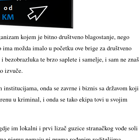
ganizam kojem je bitno društveno blagostanje, nego
ako ima možda imalo u početku ove brige za društveno
a i bezobrazluka te brzo saplete i samelje, i sam ne znaš
ko izvuče.
institucijama, onda se zavrne i biznis sa državom koji
renu u kriminal, i onda se tako ekipa tovi u svojim
gdje im lokalni i prvi lizač guzice stranačkog vođe soli
ema njemu nemaju ni prema rođenim roditeljima.