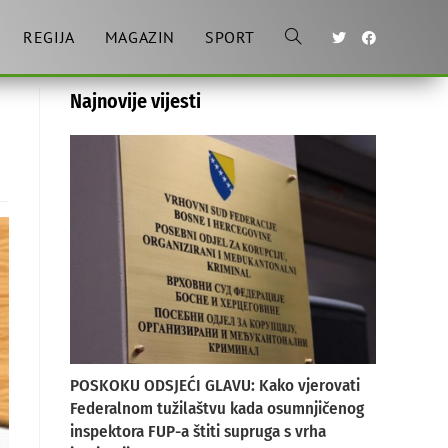
REGIJA
MAGAZIN
SPORT
Toggle
Najnovije vijesti
website
search
POSKOKU ODSJEĆI GLAVU: Kako vjerovati
Federalnom tužilaštvu kada osumnjičenog
inspektora FUP-a štiti supruga s vrha