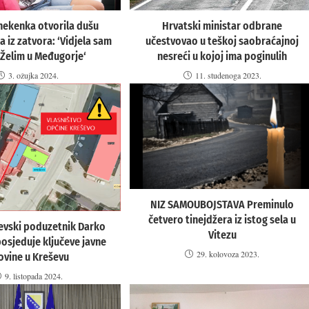
Hrvatski ministar odbrane
nekenka otvorila dušu
učestvovao u teškoj saobraćajnoj
a iz zatvora: ‘Vidjela sam
nesreći u kojoj ima poginulih
 Želim u Međugorje‘
11. studenoga 2023.
3. ožujka 2024.
NIZ SAMOUBOJSTAVA Preminulo
četvero tinejdžera iz istog sela u
evski poduzetnik Darko
Vitezu
posjeduje ključeve javne
29. kolovoza 2023.
ovine u Kreševu
9. listopada 2024.