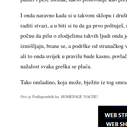
I onda naravno kada si u takvom sklopu i dru
raditi stvari, a u biti si tu da ga prvo poštuje
počnu da pišu o zlodjelima takvih ljudi onda je
izmišljaju, brane se, a podrške od stranačkog 
ali to onda uvijek u pravilu bude kasno, povlač
nažalost svaka greška se plaća.
Tako omladino, koja može, bježite iz tog smrad
Ovo je Podlupombih.ba. HOMEPAGE NACIJE!