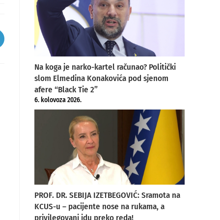
pens
ew
Na koga je narko-kartel računao? Politički
indow
slom Elmedina Konakovića pod sjenom
afere “Black Tie 2”
6. kolovoza 2026.
PROF. DR. SEBIJA IZETBEGOVIĆ: Sramota na
KCUS-u – pacijente nose na rukama, a
privilegovani idu preko reda!