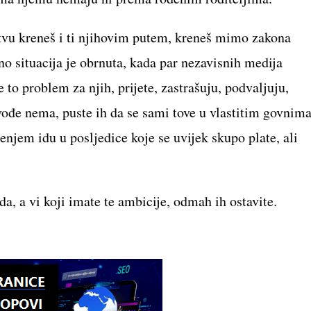
štvu kreneš i ti njihovim putem, kreneš mimo zakona
š, no situacija je obrnuta, kada par nezavisnih medija
 to problem za njih, prijete, zastrašuju, podvaljuju,
vođe nema, puste ih da se sami tove u vlastitim govnima
enjem idu u posljedice koje se uvijek skupo plate, ali
a, a vi koji imate te ambicije, odmah ih ostavite.