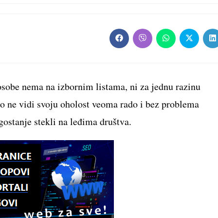
Opens
Opens
Opens
Opens
O
in
in
in
in
in
a
a
a
a
a
new
new
new
new
n
window
window
window
window
w
osobe nema na izbornim listama, ni za jednu razinu
vno ne vidi svoju oholost veoma rado i bez problema
agostanje stekli na leđima društva.