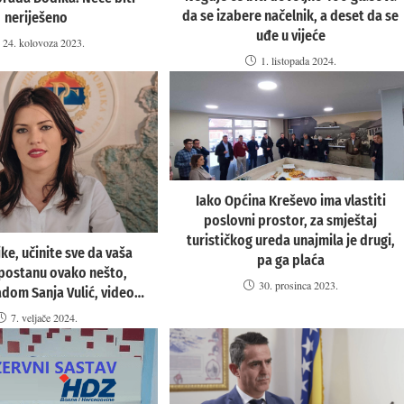
da se izabere načelnik, a deset da se
neriješeno
uđe u vijeće
24. kolovoza 2023.
1. listopada 2024.
Iako Općina Kreševo ima vlastiti
poslovni prostor, za smještaj
turističkog ureda unajmila je drugi,
ke, učinite sve da vaša
pa ga plaća
 postanu ovako nešto,
30. prosinca 2023.
adom Sanja Vulić, video…
7. veljače 2024.