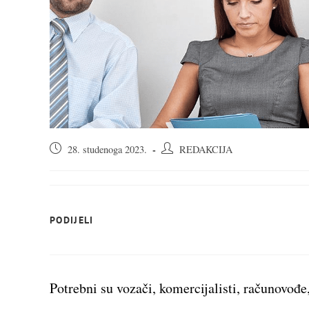
Objava
Autor
28. studenoga 2023.
REDAKCIJA
objavljena:
objave:
SHARE
PODIJELI
THIS
CONTENT
Potrebni su vozači, komercijalisti, računovođe, 