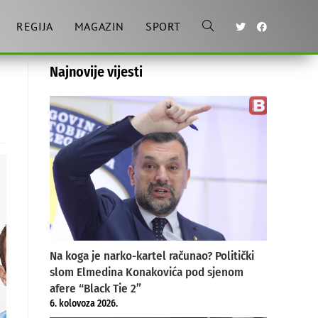
REGIJA
MAGAZIN
SPORT
Toggle
Najnovije vijesti
website
search
Na koga je narko-kartel računao? Politički
slom Elmedina Konakovića pod sjenom
afere “Black Tie 2”
6. kolovoza 2026.