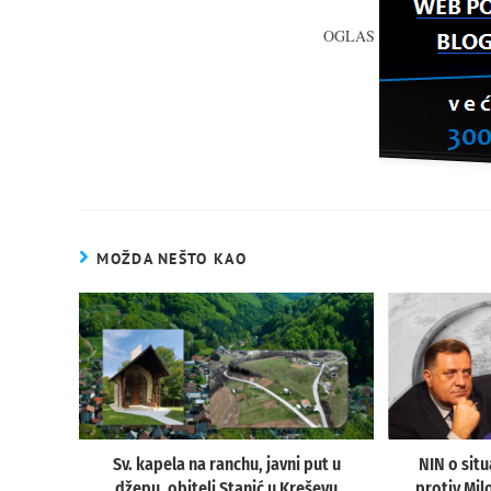
OGLAS
MOŽDA NEŠTO KAO
Sv. kapela na ranchu, javni put u
NIN o situ
džepu, obitelj Stanić u Kreševu
protiv Mil