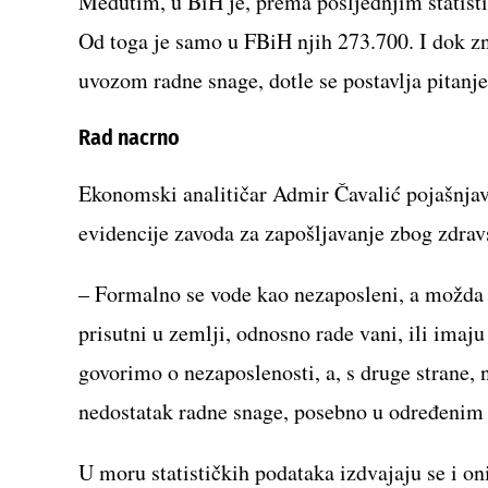
Međutim, u BiH je, prema posljednjim statis
Od toga je samo u FBiH njih 273.700. I dok zna
uvozom radne snage, dotle se postavlja pitanje
Rad nacrno
Ekonomski analitičar Admir Čavalić pojašnjava
evidencije zavoda za zapošljavanje zbog zdrav
– Formalno se vode kao nezaposleni, a možda n
prisutni u zemlji, odnosno rade vani, ili imaj
govorimo o nezaposlenosti, a, s druge strane,
nedostatak radne snage, posebno u određenim 
U moru statističkih podataka izdvajaju se i on