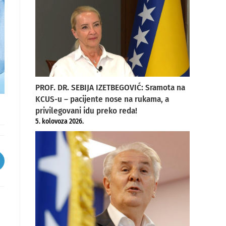
PROF. DR. SEBIJA IZETBEGOVIĆ: Sramota na
KCUS-u – pacijente nose na rukama, a
privilegovani idu preko reda!
5. kolovoza 2026.
pens
ew
indow