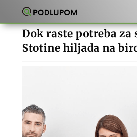
Preskoči
na
sadržaj
Dok raste potreba za
Stotine hiljada na bir