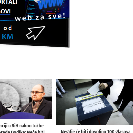
aciji u BiH nakon tužbe
Negdje će biti dovoljno 100 glasova
orada Dodika: Neće biti