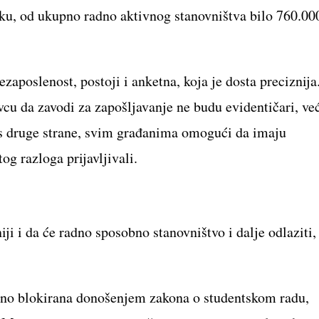
ku, od ukupno radno aktivnog stanovništva bilo 760.00
zaposlenost, postoji i anketna, koja je dosta preciznija
vcu da zavodi za zapošljavanje ne budu evidentičari, ve
e, s druge strane, svim građanima omogući da imaju
og razloga prijavljivali.
ji i da će radno sposobno stanovništvo i dalje odlaziti,
tno blokirana donošenjem zakona o studentskom radu,