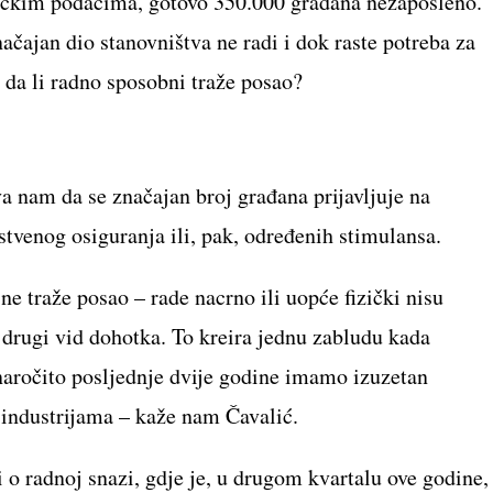
tičkim podacima, gotovo 350.000 građana nezaposleno.
čajan dio stanovništva ne radi i dok raste potreba za
 da li radno sposobni traže posao?
 nam da se značajan broj građana prijavljuje na
stvenog osiguranja ili, pak, određenih stimulansa.
e traže posao – rade nacrno ili uopće fizički nisu
u drugi vid dohotka. To kreira jednu zabludu kada
 naročito posljednje dvije godine imamo izuzetan
industrijama – kaže nam Čavalić.
i o radnoj snazi, gdje je, u drugom kvartalu ove godine,