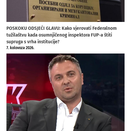
POSKOKU ODSJEĆI GLAVU: Kako vjerovati Federalnom
tužilaštvu kada osumnjičenog inspektora FUP-a štiti
supruga s vrha institucije?
7. kolovoza 2026.