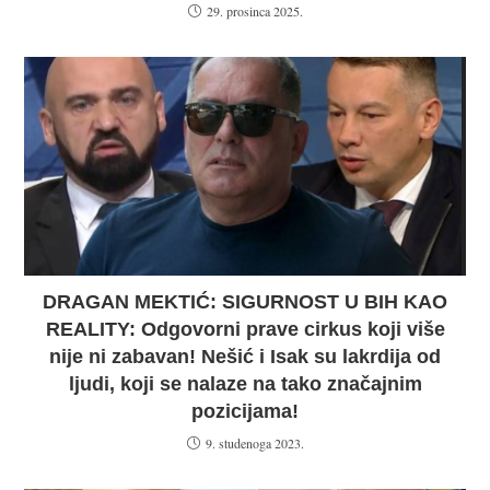
29. prosinca 2025.
DRAGAN MEKTIĆ: SIGURNOST U BIH KAO
REALITY: Odgovorni prave cirkus koji više
nije ni zabavan! Nešić i Isak su lakrdija od
ljudi, koji se nalaze na tako značajnim
pozicijama!
9. studenoga 2023.