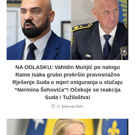
NA ODLASKU: Vahidin Munjić po nalogu
Rame Isaka grubo prekršio pravosnažno
Rješenje Suda o mjeri osiguranja u slučaju
“Nermina Šehovića”! Očekuje se reakcija
Suda i Tužilaštva!
12. kolovoza 2024.