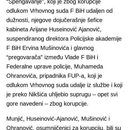
“Spengavanje”, koji je zbog korupcije
odlukom Vrhovnog suda F BiH udaljen od
dužnosti, njegove dojučerašnje šefice
kabineta Arijane Huseinović Ajanović,
suspendiranog direktora Policijske akademije
F BiH Ervina Mušinovića i glavnog
“pregovarača” između Vlade F BiH i
Federalne uprave policije, Muhameda
Ohranovića, pripadnika FUP-a, koji je
odlukom Vrhovnog suda udalje iz službe i koji
je preko Nikšića uhljebio suprugu – opet svi
gore navedeni – zbog korupcije.
Munjić, Huseinović-Ajanović, Mušinović i
Ohranović, osumnjičenici za korupciju, bili su