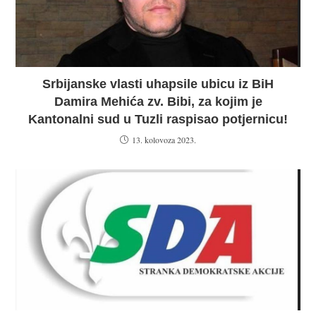
Srbijanske vlasti uhapsile ubicu iz BiH
Damira Mehića zv. Bibi, za kojim je
Kantonalni sud u Tuzli raspisao potjernicu!
13. kolovoza 2023.