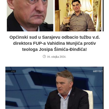
Općinski sud u Sarajevu odbacio tužbu v.d.
direktora FUP-a Vahidina Munjića protiv
teologa Josipa Šimića-Đinđića!
16. ožujka 2024.