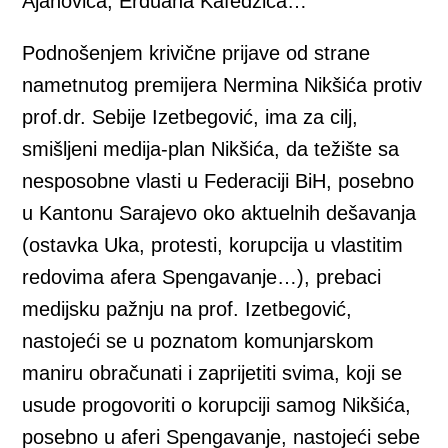
Ajanovića, Erduana Kafedžića…
Podnošenjem krivične prijave od strane
nametnutog premijera Nermina Nikšića protiv
prof.dr. Sebije Izetbegović, ima za cilj,
smišljeni medija-plan Nikšića, da težište sa
nesposobne vlasti u Federaciji BiH, posebno
u Kantonu Sarajevo oko aktuelnih dešavanja
(ostavka Uka, protesti, korupcija u vlastitim
redovima afera Spengavanje…), prebaci
medijsku pažnju na prof. Izetbegović,
nastojeći se u poznatom komunjarskom
maniru obračunati i zaprijetiti svima, koji se
usude progovoriti o korupciji samog Nikšića,
posebno u aferi Spengavanje, nastojeći sebe