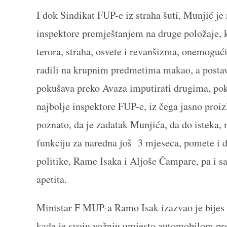
I dok Sindikat FUP-e iz straha šuti, Munjić je
inspektore premještanjem na druge položaje, kr
terora, straha, osvete i revanšizma, onemogući
radili na krupnim predmetima makao, a postav
pokušava preko Avaza imputirati drugima, poku
najbolje inspektore FUP-e, iz čega jasno proiz
poznato, da je zadatak Munjića, da do isteka,
funkciju za naredna još 3 mjeseca, pomete i d
politike, Rame Isaka i Aljoše Čampare, pa i 
apetita.
Ministar F MUP-a Ramo Isak izazvao je bijes z
kada je svoju vožnju umjesto automobilom pre