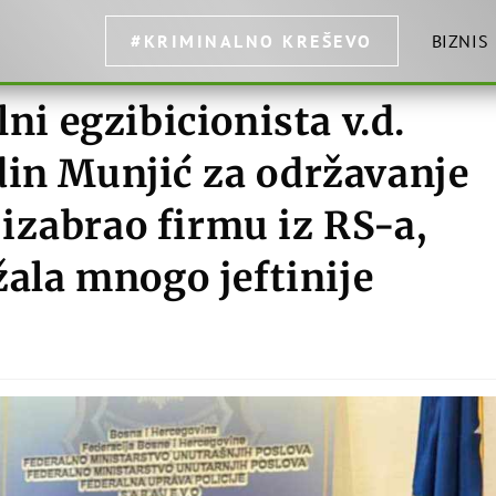
#KRIMINALNO KREŠEVO
BIZNIS
 egzibicionista v.d.
din Munjić za održavanje
izabrao firmu iz RS-a,
žala mnogo jeftinije