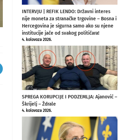
INTERVJU | REFIK LENDO: Državni interes
nije moneta za stranačke trgovine – Bosna i
Hercegovina je sigurna samo ako su njene
institucije jače od svakog političara!
4. kolovoza 2026.
pens
ew
indow
SPREGA KORUPCIJE I PODZEMLJA: Ajanović –
Škrijelj – Ždrale
4. kolovoza 2026.