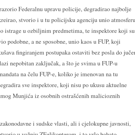
 razorio Federalnu upravu policije, degradirao najbolje
eirao, stvorio i u tu policijsku agenciju unio atmosfer
o istrage u ozbiljnim predmetima, te inspektore koji su
io podobne, a ne sposobne, unio kaos u FUP, koji
šava fingiranjem postupaka ostaviti bez posla do juče
lazi nepobitan zaključak, a što je svima u FUP-u
 mandata na čelu FUP-e, koliko je imenovan na tu
egradira sve inspektore, koji nisu po ukusu aktuelne
samog Munjića iz osobnih ostrašćenih malicioznih
akonodavne i sudske vlasti, ali i cjelokupne javnosti,
tvorio u vožnju ZEelikopterom, i to vrlo bahato