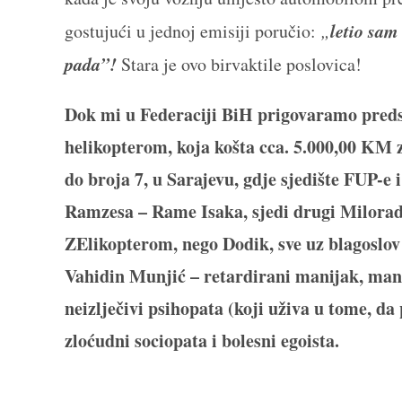
l
etio sam 
gostujući u jednoj emisiji poručio:
„
pada”!
Stara je ovo birvaktile poslovica!
Dok mi u Federaciji BiH prigovaramo pred
helikopterom, koja košta cca. 5.000,00 KM 
do broja 7, u Sarajevu, gdje sjedište FUP-e
Ramzesa – Rame Isaka, sjedi drugi Milorad 
ZElikopterom, nego Dodik, sve uz blagoslov 
Vahidin Munjić – retardirani manijak, manij
neizlječivi psihopata (koji uživa u tome, da
zloćudni sociopata i bolesni egoista.