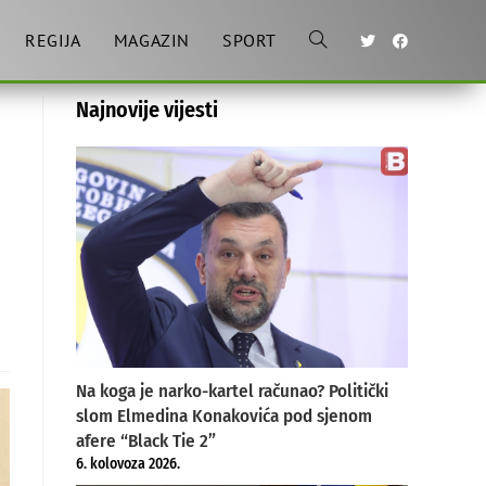
REGIJA
MAGAZIN
SPORT
Toggle
Najnovije vijesti
website
search
Na koga je narko-kartel računao? Politički
slom Elmedina Konakovića pod sjenom
afere “Black Tie 2”
6. kolovoza 2026.