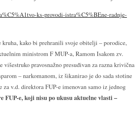
ila%C5%A1tvo-ks-provodi-istra%C5%BEne-radnje-
kruha, kako bi prehranili svoje obitelji – porodice,
aktuelnim ministrom F MUP-a, Ramom Isakom zv.
e višestruko pravosnažno presuđivan za razna krivična
mparom – narkomanom, iz šikanirao je do sada stotine
je za v.d. direktora FUP-e imenovan samo iz jednog
e FUP-e, koji nisu po ukusu aktuelne vlasti –