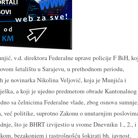
jić, v.d. direktora Federalne uprave policije F BiH, ko
sonovom šetalištu u Sarajevu, u prethodnom periodu,
 je novinarka Nikolina Veljović, koja je Munjića i
bilješka, a koji je ujedno predmetom obrade Kantonalnog
jedno sa čelnicima Federalne vlade, zbog osnova sumnje
a, već politike, suprotno Zakonu o unutarnjim poslovim
dnje, što je BHRT izvijestio u svome Dnevniku 1., 2., i
kom, bezakonjem i rastrošnošću šokirati bh. javnost.