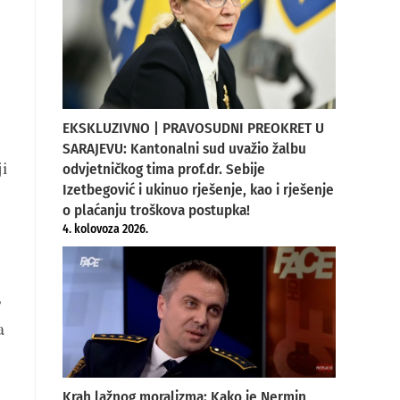
EKSKLUZIVNO | PRAVOSUDNI PREOKRET U
SARAJEVU: Kantonalni sud uvažio žalbu
ji
odvjetničkog tima prof.dr. Sebije
Izetbegović i ukinuo rješenje, kao i rješenje
o plaćanju troškova postupka!
4. kolovoza 2026.
,
a
Krah lažnog moralizma: Kako je Nermin