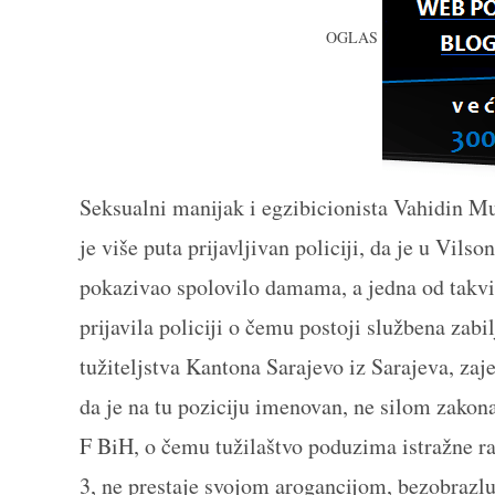
OGLAS
Seksualni manijak i egzibicionista Vahidin Mun
je više puta prijavljivan policiji, da je u Vil
pokazivao spolovilo damama, a jedna od takvih
prijavila policiji o čemu postoji službena za
tužiteljstva Kantona Sarajevo iz Sarajeva, za
da je na tu poziciju imenovan, ne silom zakon
F BiH, o čemu tužilaštvo poduzima istražne ra
3, ne prestaje svojom arogancijom, bezobrazlu