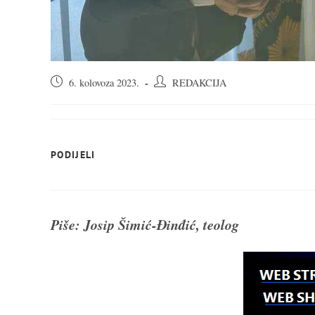
Objava
Autor
6. kolovoza 2023.
REDAKCIJA
objavljena:
objave:
SHARE
PODIJELI
THIS
CONTENT
Piše: Josip Šimić-Đinđić, teolog