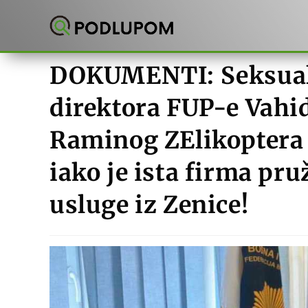
Preskoči
na
sadržaj
DOKUMENTI: Seksualni
direktora FUP-e Vahi
Raminog ZElikoptera 
iako je ista firma pru
usluge iz Zenice!