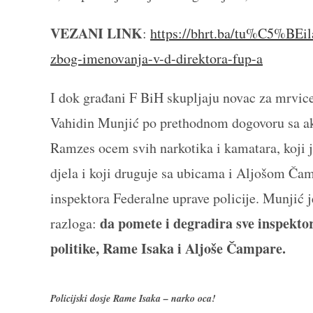
VEZANI LINK
:
https://bhrt.ba/tu%C5%BE
zbog-imenovanja-v-d-direktora-fup-a
I dok građani F BiH skupljaju novac za mrvice 
Vahidin Munjić po prethodnom dogovoru sa 
Ramzes ocem svih narkotika i kamatara, koji j
djela i koji druguje sa ubicama i Aljošom Ča
inspektora Federalne uprave policije. Munjić 
da pomete i degradira sve inspektor
razloga:
politike, Rame Isaka i Aljoše Čampare.
Policijski dosje Rame Isaka – narko oca!