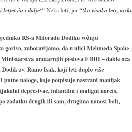
i letjet ću i dalje
“
“‘ko visoko leti, nisk
! Neka leti, jer
sjedniku RS-a Miloradu Dodiku vožnju
za gorivo, zaboravljamo, da u ulici Mehmeda Spahe
 i Ministarstva unutarnjih poslova F BiH – dakle oca
Dodik zv. Ramo Isak, koji leti duplo više
i putne naloge, koje potpisuje nastrani manijak
akalni depresivac, infantilni i maligni narcis,
 po zadatku drugih ili sam, drugima nanosi bol),