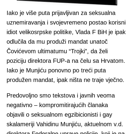
Iako je više puta prijavljivan za seksualna
uznemiravanja i svojevremeno postao korisni
idiot velikosrpske politike, Vlada F BiH je ipak
odlučila da mu produži mandat unatoč
Čovićevom ultimatumu “Trojki”, da želi
poziciju direktora FUP-a na čelu sa Hrvatom.
Iako je Munjiću ponovno po treći puta
produžen mandat, ipak ništa ne traje vječno.
Predovoljno smo tekstova i javnih veoma
negativno – kompromitirajućih članaka
objavili o seksualnom egzibicionisti i gay
skalameriji Vahidinu Munjiću, aktuelnom v.d.
direktora Federalne uprave policije, koji je na