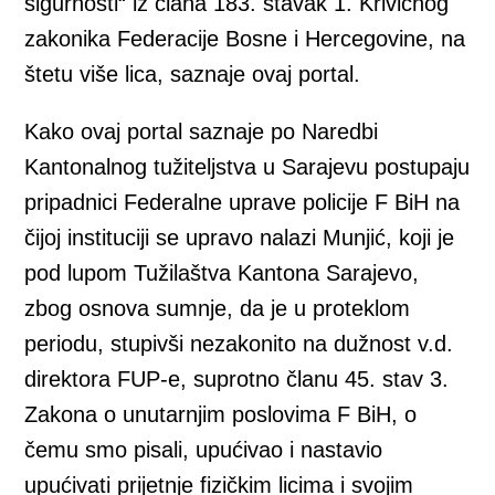
sigurnosti“ iz člana 183. stavak 1. Krivičnog
zakonika Federacije Bosne i Hercegovine, na
štetu više lica, saznaje ovaj portal.
Kako ovaj portal saznaje po Naredbi
Kantonalnog tužiteljstva u Sarajevu postupaju
pripadnici Federalne uprave policije F BiH na
čijoj instituciji se upravo nalazi Munjić, koji je
pod lupom Tužilaštva Kantona Sarajevo,
zbog osnova sumnje, da je u proteklom
periodu, stupivši nezakonito na dužnost v.d.
direktora FUP-e, suprotno članu 45. stav 3.
Zakona o unutarnjim poslovima F BiH, o
čemu smo pisali, upućivao i nastavio
upućivati prijetnje fizičkim licima i svojim