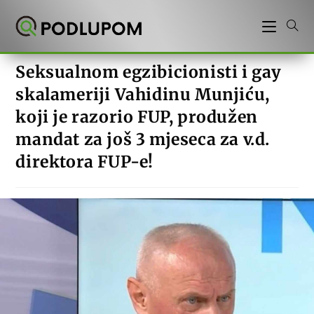
Preskoči
na
sadržaj
Seksualnom egzibicionisti i gay
skalameriji Vahidinu Munjiću,
koji je razorio FUP, produžen
mandat za još 3 mjeseca za v.d.
direktora FUP-e!