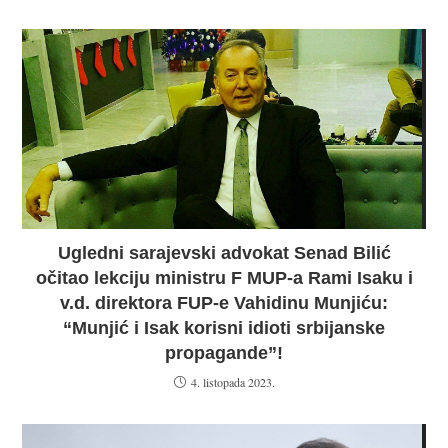
Ugledni sarajevski advokat Senad Bilić
očitao lekciju ministru F MUP-a Rami Isaku i
v.d. direktora FUP-e Vahidinu Munjiću:
“Munjić i Isak korisni idioti srbijanske
propagande”!
4. listopada 2023.