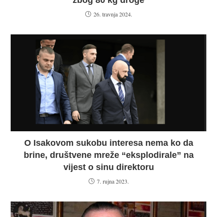
zbog 80 kg droge
26. travnja 2024.
O Isakovom sukobu interesa nema ko da
brine, društvene mreže “eksplodirale” na
vijest o sinu direktoru
7. rujna 2023.