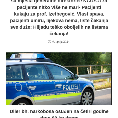
sa mjesta generalne direktorice KCUS-a za
pacijente nitko više ne mari- Pacijenti
kukaju za prof. Izetbegović. Vlast spava,
pacijenti umiru, lijekova nema, liste čekanja
sve duže: Hiljadu teško oboljelih na listama
čekanja!
9. lipnja 2024.
Diler bh. narkobosa osuđen na četiri godine