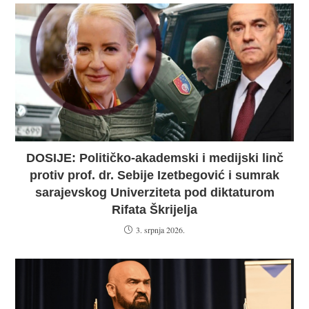
DOSIJE: Političko-akademski i medijski linč
protiv prof. dr. Sebije Izetbegović i sumrak
sarajevskog Univerziteta pod diktaturom
Rifata Škrijelja
3. srpnja 2026.