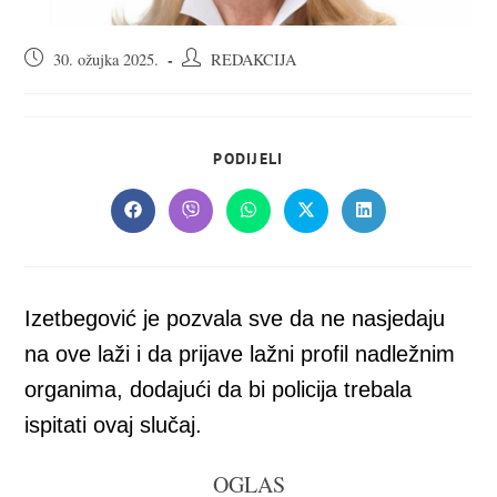
Objava
Autor
30. ožujka 2025.
REDAKCIJA
objavljena:
objave:
SHARE
PODIJELI
THIS
CONTENT
Opens
Opens
Opens
Opens
Opens
in
in
in
in
in
a
a
a
a
a
new
new
new
new
new
window
window
window
window
window
Izetbegović je pozvala sve da ne nasjedaju
na ove laži i da prijave lažni profil nadležnim
organima, dodajući da bi policija trebala
ispitati ovaj slučaj.
OGLAS