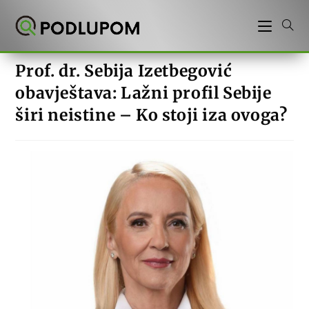
Preskoči
na
sadržaj
Prof. dr. Sebija Izetbegović
obavještava: Lažni profil Sebije
širi neistine – Ko stoji iza ovoga?