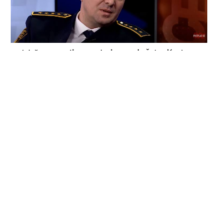
Krah lažnog moralizma: Kako je Nermin Šehović od
„heroja“ postao institucionalni problem
3. kolovoza 2026.