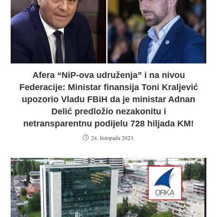
Afera “NiP-ova udruženja” i na nivou
Federacije: Ministar finansija Toni Kraljević
upozorio Vladu FBiH da je ministar Adnan
Delić predložio nezakonitu i
netransparentnu podijelu 728 hiljada KM!
24. listopada 2023.