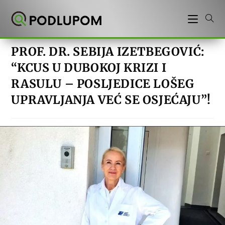
Preskoči
na
sadržaj
PROF. DR. SEBIJA IZETBEGOVIĆ:
“KCUS U DUBOKOJ KRIZI I
RASULU – POSLJEDICE LOŠEG
UPRAVLJANJA VEĆ SE OSJEĆAJU”!