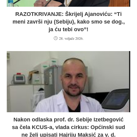
RAZOTKRIVANJE: Škrijelj Ajanoviću: “Ti
meni završi nju (Sebiju), kako smo se dog.,
ja ću tebi ovo”!
28. veljače 2026.
Nakon odlaska prof. dr. Sebije Izetbegović
sa čela KCUS-a, vlada cirkus: Općinski sud
ne želi upisati Hajriju Maksić za v. d.