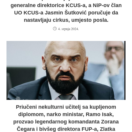
generalne direktorice KCUS-a, a NiP-ov član
UO KCUS-a Jasmin Šutković poručuje da
nastavljaju cirkus, umjesto posla.
4. srpnja 2024.
Priučeni nekulturni učitelj sa kupljenom
diplomom, narko ministar, Ramo Isak,
prozvao legendarnog komandanta Zorana
Čegara i bivšeg direktora FUP-a, Zlatka