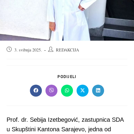
Objava
Autor
3. svibnja 2025.
REDAKCIJA
objavljena:
objave:
SHARE
PODIJELI
THIS
CONTENT
Opens
Opens
Opens
Opens
Opens
in
in
in
in
in
a
a
a
a
a
new
new
new
new
new
window
window
window
window
window
Prof. dr. Sebija Izetbegović, zastupnica SDA
u Skupštini Kantona Sarajevo, jedna od