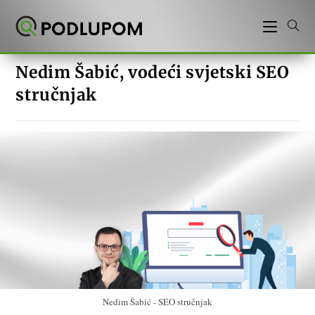
Preskoči
na
sadržaj
Nedim Šabić, vodeći svjetski SEO
stručnjak
Nedim Šabić - SEO stručnjak