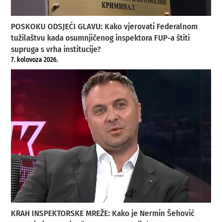
POSKOKU ODSJEĆI GLAVU: Kako vjerovati Federalnom
tužilaštvu kada osumnjičenog inspektora FUP-a štiti
supruga s vrha institucije?
7. kolovoza 2026.
KRAH INSPEKTORSKE MREŽE: Kako je Nermin Šehović