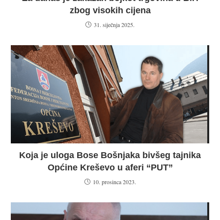
zbog visokih cijena
31. siječnja 2025.
Koja je uloga Bose Bošnjaka bivšeg tajnika
Općine Kreševo u aferi “PUT”
10. prosinca 2023.