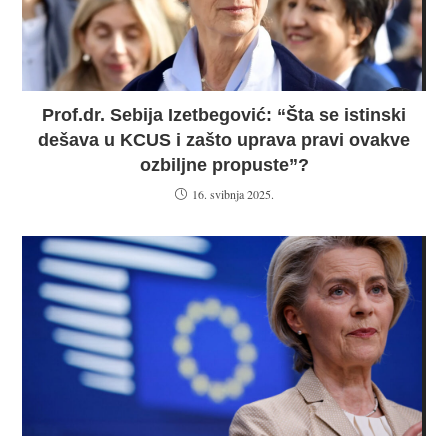
Prof.dr. Sebija Izetbegović: “Šta se istinski
dešava u KCUS i zašto uprava pravi ovakve
ozbiljne propuste”?
16. svibnja 2025.