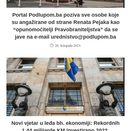
Portal Podlupom.ba poziva sve osobe koje
su angažirane od strane Renata Pejaka kao
“opunomoćitelji Pravobraniteljstva” da se
jave na e-mail urednistvo@podlupom.ba
20. listopada 2023.
Novi vjetar u leđa bh. ekonomiji: Rekordnih
1,44 milijarde KM investirano 2022.