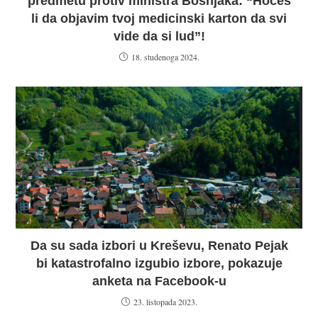
predmetu protiv ministra Bošnjaka: “Hoćeš
li da objavim tvoj medicinski karton da svi
vide da si lud”!
18. studenoga 2024.
Da su sada izbori u Kreševu, Renato Pejak
bi katastrofalno izgubio izbore, pokazuje
anketa na Facebook-u
23. listopada 2023.