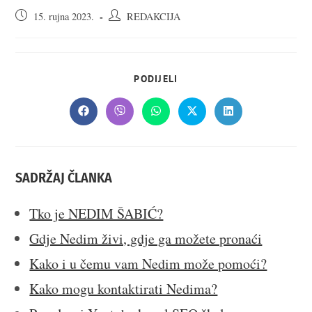
Objava
Autor
15. rujna 2023.
REDAKCIJA
objavljena:
objave:
SHARE
PODIJELI
THIS
CONTENT
Opens
Opens
Opens
Opens
Opens
in
in
in
in
in
a
a
a
a
a
new
new
new
new
new
window
window
window
window
window
SADRŽAJ ČLANKA
Tko je NEDIM ŠABIĆ?
Gdje Nedim živi, gdje ga možete pronaći
Kako i u čemu vam Nedim može pomoći?
Kako mogu kontaktirati Nedima?