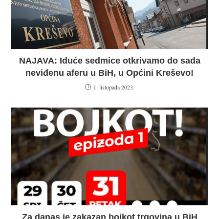
NAJAVA: Iduće sedmice otkrivamo do sada
neviđenu aferu u BiH, u Općini Kreševo!
1. listopada 2023.
Za danas je zakazan bojkot trgovina u BiH