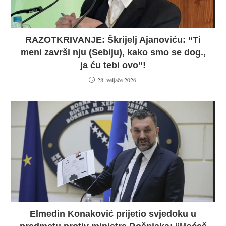
RAZOTKRIVANJE: Škrijelj Ajanoviću: “Ti
meni završi nju (Sebiju), kako smo se dog.,
ja ću tebi ovo”!
28. veljače 2026.
Elmedin Konaković prijetio svjedoku u