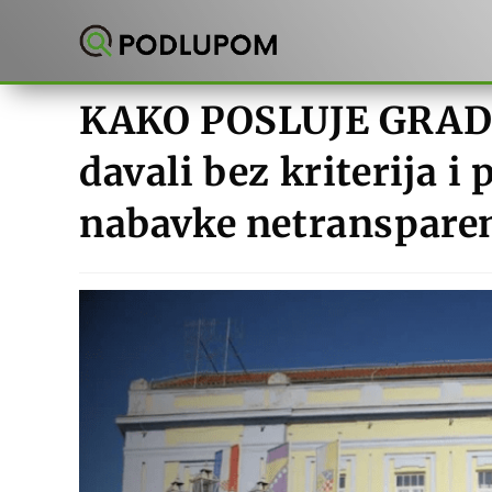
Preskoči
na
sadržaj
KAKO POSLUJE GRAD 
davali bez kriterija i
nabavke netranspare