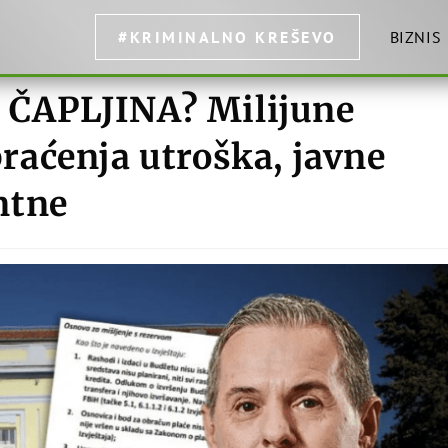
#KRIMINALNO KREŠEVO
BIZNIS
ČAPLJINA? Milijune
 praćenja utroška, javne
ntne