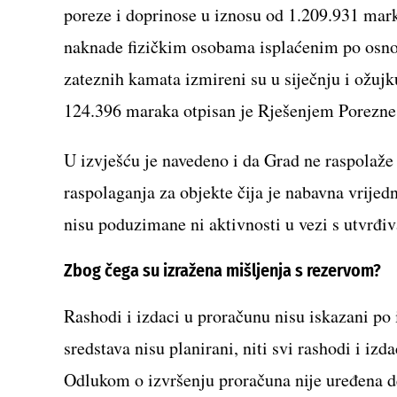
poreze i doprinose u iznosu od 1.209.931 mar
naknade fizičkim osobama isplaćenim po osno
zateznih kamata izmireni su u siječnju i ožuj
124.396 maraka otpisan je Rješenjem Porezne 
U izvješću je navedeno i da Grad ne raspolaž
raspolaganja za objekte čija je nabavna vrije
nisu poduzimane ni aktivnosti u vezi s utvrđi
Zbog čega su izražena mišljenja s rezervom?
Rashodi i izdaci u proračunu nisu iskazani po 
sredstava nisu planirani, niti svi rashodi i izd
Odlukom o izvršenju proračuna nije uređena de