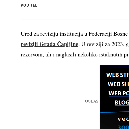
SHARE
PODIJELI
THIS
CONTENT
Ured za reviziju institucija u Federaciji Bosn
reviziji Grada Čapljine
. U reviziji za 2023. 
rezervom, ali i naglasili nekoliko istaknutih pi
OGLAS