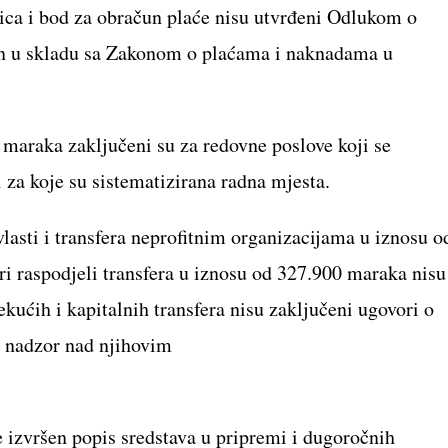
ovica i bod za obračun plaće nisu utvrđeni Odlukom o
šen u skladu sa Zakonom o plaćama i naknadama u
maraka zaključeni su za redovne poslove koji se
i za koje su sistematizirana radna mjesta.
lasti i transfera neprofitnim organizacijama u iznosu o
pri raspodjeli transfera u iznosu od 327.900 maraka nisu
tekućih i kapitalnih transfera nisu zaključeni ugovori o
n nadzor nad njihovim
je izvršen popis sredstava u pripremi i dugoročnih