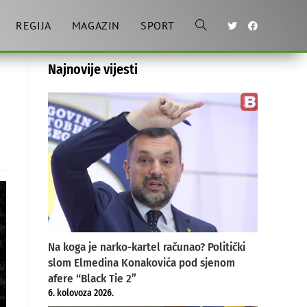
REGIJA
MAGAZIN
SPORT
Toggle
Najnovije vijesti
website
search
Na koga je narko-kartel računao? Politički
slom Elmedina Konakovića pod sjenom
afere “Black Tie 2”
6. kolovoza 2026.