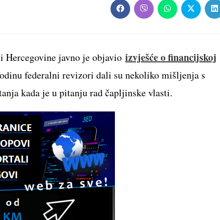
Opens
Opens
Opens
Opens
O
in
in
in
in
in
a
a
a
a
a
new
new
new
new
n
window
window
window
window
w
izvješće o financijskoj
e i Hercegovine javno je objavio
godinu federalni revizori dali su nekoliko mišljenja s
tanja kada je u pitanju rad čapljinske vlasti.