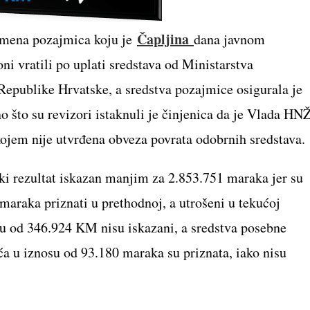
Čapljina
remena pozajmica koju je
dana javnom
ni vratili po uplati sredstava od Ministarstva
Republike Hrvatske, a sredstva pozajmice osigurala je
što su revizori istaknuli je činjenica da je Vlada HN
kojem nije utvrđena obveza povrata odobrnih sredstava.
ski rezultat iskazan manjim za 2.853.751 maraka jer su
maraka priznati u prethodnoj, a utrošeni u tekućoj
u od 346.924 KM nisu iskazani, a sredstva posebne
ća u iznosu od 93.180 maraka su priznata, iako nisu