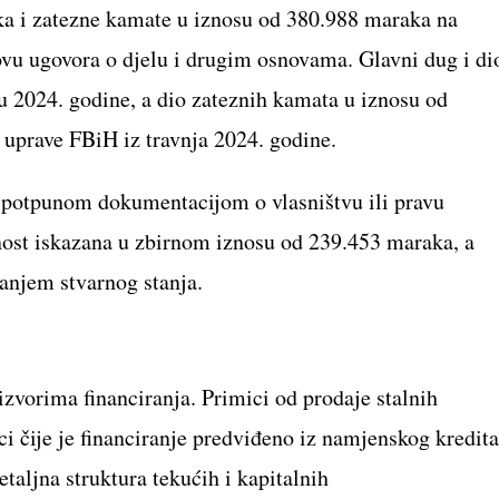
ka i zatezne kamate u iznosu od 380.988 maraka na
vu ugovora o djelu i drugim osnovama. Glavni dug i di
ku 2024. godine, a dio zateznih kamata u iznosu od
uprave FBiH iz travnja 2024. godine.
e potpunom dokumentacijom o vlasništvu ili pravu
dnost iskazana u zbirnom iznosu od 239.453 maraka, a
vanjem stvarnog stanja.
izvorima financiranja. Primici od prodaje stalnih
aci čije je financiranje predviđeno iz namjenskog kredita
taljna struktura tekućih i kapitalnih