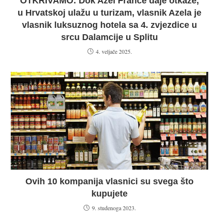
OTKRIVAMO: Dok Azel France daje otkaze,
u Hrvatskoj ulažu u turizam, vlasnik Azela je
vlasnik luksuznog hotela sa 4. zvjezdice u
srcu Dalamcije u Splitu
4. veljače 2025.
Ovih 10 kompanija vlasnici su svega što
kupujete
9. studenoga 2023.