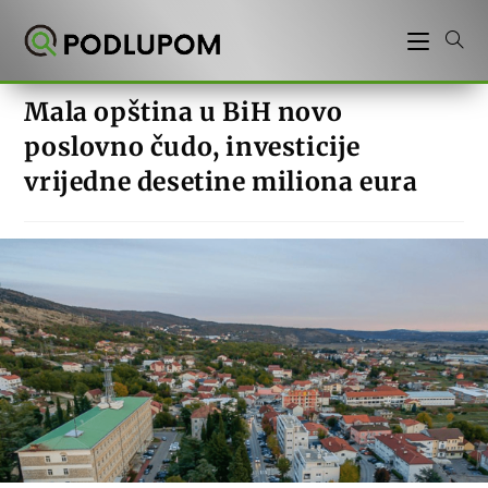
Preskoči
na
sadržaj
Mala opština u BiH novo
poslovno čudo, investicije
vrijedne desetine miliona eura