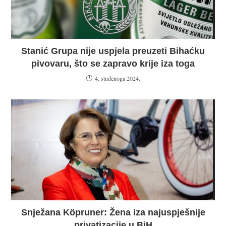
Stanić Grupa nije uspjela preuzeti Bihaćku
pivovaru, što se zapravo krije iza toga
4. studenoga 2024.
Snježana Köpruner: Žena iza najuspješnije
privatizacije u BiH