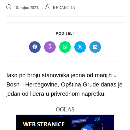
Objava
Autor
10. rujna 2023.
REDAKCIJA
objavljena:
objave:
SHARE
PODIJELI
THIS
CONTENT
Opens
Opens
Opens
Opens
Opens
in
in
in
in
in
a
a
a
a
a
new
new
new
new
new
window
window
window
window
window
Iako po broju stanovnika jedna od manjih u
Bosni i Hercegovine, Opština Grude danas je
jedan od lidera u privrednom napretku.
OGLAS