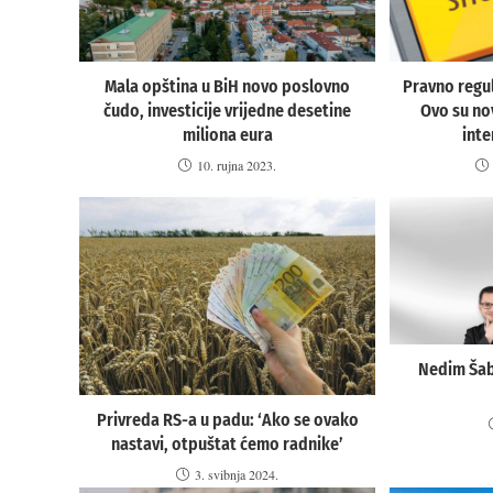
Mala opština u BiH novo poslovno
Pravno regul
čudo, investicije vrijedne desetine
Ovo su no
miliona eura
inte
10. rujna 2023.
Nedim Šabi
Privreda RS-a u padu: ‘Ako se ovako
nastavi, otpuštat ćemo radnike’
3. svibnja 2024.