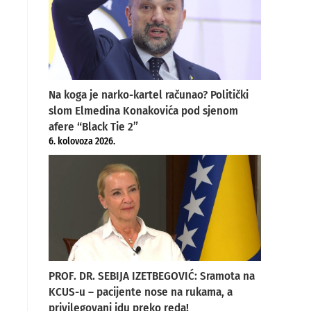
Na koga je narko-kartel računao? Politički
slom Elmedina Konakovića pod sjenom
afere “Black Tie 2”
6. kolovoza 2026.
PROF. DR. SEBIJA IZETBEGOVIĆ: Sramota na
KCUS-u – pacijente nose na rukama, a
privilegovani idu preko reda!