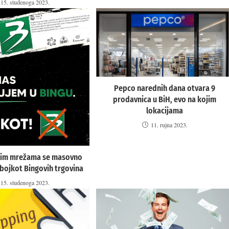
15. studenoga 2023.
Pepco narednih dana otvara 9
prodavnica u BiH, evo na kojim
lokacijama
11. rujna 2023.
nim mrežama se masovno
a bojkot Bingovih trgovina
15. studenoga 2023.