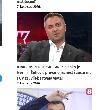
institucije?
7. kolovoza 2026.
KRAH INSPEKTORSKE MREŽE: Kako je
Nermin Šehović prevario javnost i zašto mu
FUP zauvijek zatvara vrata?
pens
7. kolovoza 2026.
ew
indow