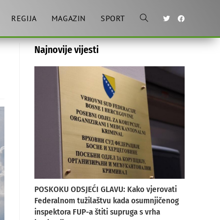
REGIJA
MAGAZIN
SPORT
Toggle
Najnovije vijesti
website
search
POSKOKU ODSJEĆI GLAVU: Kako vjerovati
Federalnom tužilaštvu kada osumnjičenog
inspektora FUP-a štiti supruga s vrha