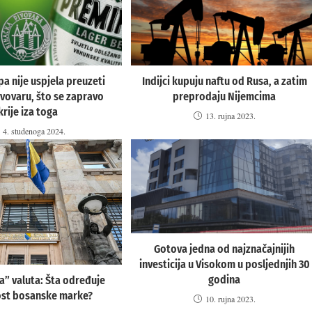
pa nije uspjela preuzeti
Indijci kupuju naftu od Rusa, a zatim
vovaru, što se zapravo
preprodaju Nijemcima
krije iza toga
13. rujna 2023.
4. studenoga 2024.
Gotova jedna od najznačajnijih
investicija u Visokom u posljednjih 30
godina
a” valuta: Šta određuje
ost bosanske marke?
10. rujna 2023.