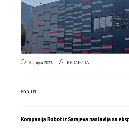
Objava
Autor
10. rujna 2023.
REDAKCIJA
objavljena:
objave:
SHARE
PODIJELI
THIS
CONTENT
Kompanija Robot iz Sarajeva nastavlja sa eks