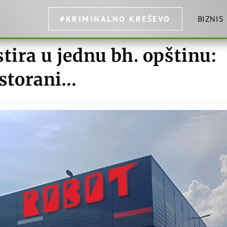
#KRIMINALNO KREŠEVO
BIZNIS
tira u jednu bh. opštinu:
estorani…