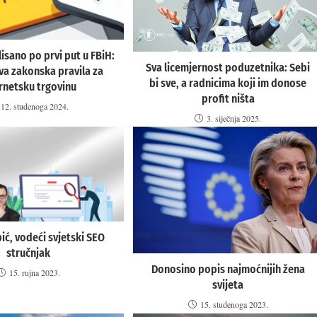
isano po prvi put u FBiH:
Sva licemjernost poduzetnika: Sebi
va zakonska pravila za
bi sve, a radnicima koji im donose
rnetsku trgovinu
profit ništa
12. studenoga 2024.
3. siječnja 2025.
ć, vodeći svjetski SEO
stručnjak
Donosino popis najmoćnijih žena
15. rujna 2023.
svijeta
15. studenoga 2023.