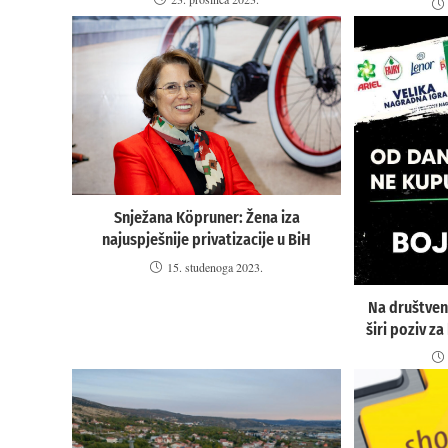
Snježana Köpruner: Žena iza
najuspješnije privatizacije u BiH
15. studenoga 2023.
Na društve
širi poziv z