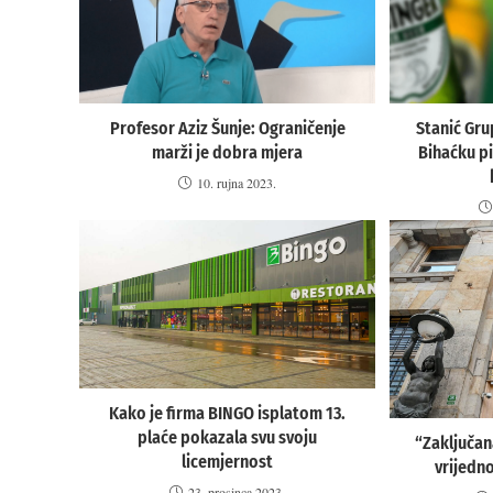
Profesor Aziz Šunje: Ograničenje
Stanić Gru
marži je dobra mjera
Bihaćku pi
10. rujna 2023.
Kako je firma BINGO isplatom 13.
plaće pokazala svu svoju
“Zaključan
licemjernost
vrijedn
23. prosinca 2023.