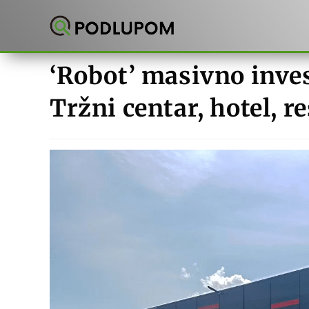
Preskoči
na
sadržaj
‘Robot’ masivno inves
Tržni centar, hotel, r