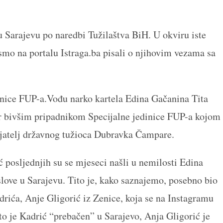
u Sarajevu po naredbi Tužilaštva BiH. U okviru iste
mo na portalu Istraga.ba pisali o njihovim vezama sa
dinice FUP-a.Vođu narko kartela Edina Gačanina Tita
r bivšim pripadnikom Specijalne jedinice FUP-a kojom 
jatelj državnog tužioca Dubravka Čampare.
 posljednjih su se mjeseci našli u nemilosti Edina
ove u Sarajevu. Tito je, kako saznajemo, posebno bio
ića, Anje Gligorić iz Zenice, koja se na Instagramu
o je Kadrić “prebačen” u Sarajevo, Anja Gligorić je