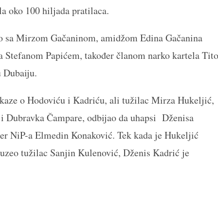
la oko 100 hiljada pratilaca.
vao sa Mirzom Gačaninom, amidžom Edina Gačanina
 sa Stefanom Papićem, također članom narko kartela Tit
u Dubaiju.
kaze o Hodoviću i Kadriću, ali tužilac Mirza Hukeljić,
ća i Dubravka Čampare, odbijao da uhapsi Dženisa
der NiP-a Elmedin Konaković. Tek kada je Hukeljić
uzeo tužilac Sanjin Kulenović, Dženis Kadrić je