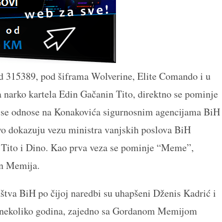
od 315389, pod šiframa Wolverine, Elite Comando i u
a narko kartela Edin Gačanin Tito, direktno se pominje
e se odnose na Konakovića sigurnosnim agencijama BiH
o dokazuju vezu ministra vanjskih poslova BiH
 Tito i Dino. Kao prva veza se pominje “Meme”,
n Memija.
aštva BiH po čijoj naredbi su uhapšeni Dženis Kadrić i
e nekoliko godina, zajedno sa Gordanom Memijom