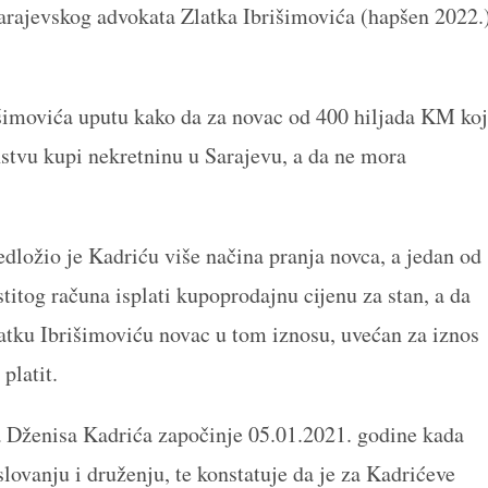
arajevskog advokata Zlatka Ibrišimovića (hapšen 2022.
išimovića uputu kako da za novac od 400 hiljada KM koj
nstvu kupi nekretninu u Sarajevu, a da ne mora
edložio je Kadriću više načina pranja novca, a jedan od
titog računa isplati kupoprodajnu cijenu za stan, a da
latku Ibrišimoviću novac u tom iznosu, uvećan za iznos
platit.
 Dženisa Kadrića započinje 05.01.2021. godine kada
lovanju i druženju, te konstatuje da je za Kadrićeve