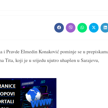
Opens
Opens
Opens
Opens
O
in
in
in
in
in
a
a
a
a
a
new
new
new
new
n
window
window
window
window
w
oda i Pravde Elmedin Konaković pominje se u prepiskam
a Tita, koji je u srijedu ujutro uhapšen u Sarajevu,