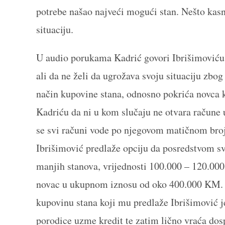
potrebe našao najveći mogući stan. Nešto kasni
situaciju.
U audio porukama Kadrić govori Ibrišimoviću 
ali da ne želi da ugrožava svoju situaciju zbog
način kupovine stana, odnosno pokrića novca ko
Kadriću da ni u kom slučaju ne otvara račune 
se svi računi vode po njegovom matičnom broj
Ibrišimović predlaže opciju da posredstvom sv
manjih stanova, vrijednosti 100.000 – 120.000
novac u ukupnom iznosu od oko 400.000 KM. D
kupovinu stana koji mu predlaže Ibrišimović j
porodice uzme kredit te zatim lično vraća dospj