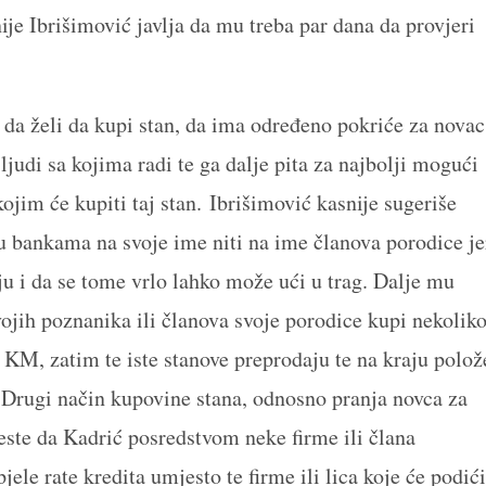
je Ibrišimović javlja da mu treba par dana da provjeri
da želi da kupi stan, da ima određeno pokriće za novac
 ljudi sa kojima radi te ga dalje pita za najbolji mogući
jim će kupiti taj stan. Ibrišimović kasnije sugeriše
u bankama na svoje ime niti na ime članova porodice je
u i da se tome vrlo lahko može ući u trag. Dalje mu
ojih poznanika ili članova svoje porodice kupi nekolik
 KM, zatim te iste stanove preprodaju te na kraju polož
rugi način kupovine stana, odnosno pranja novca za
este da Kadrić posredstvom neke firme ili člana
ele rate kredita umjesto te firme ili lica koje će podići