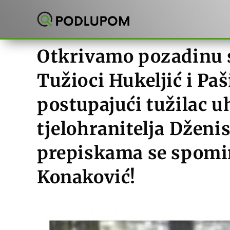
Preskoči
na
sadržaj
Otkrivamo pozadinu s
Tužioci Hukeljić i Paš
postupajući tužilac u
tjelohranitelja Dženi
prepiskama se spomi
Konaković!