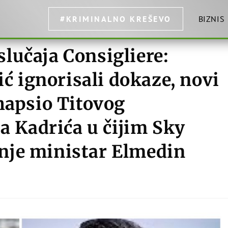
#KRIMINALNO KREŠEVO
BIZNIS
lučaja Consigliere:
ić ignorisali dokaze, novi
hapsio Titovog
sa Kadrića u čijim Sky
nje ministar Elmedin