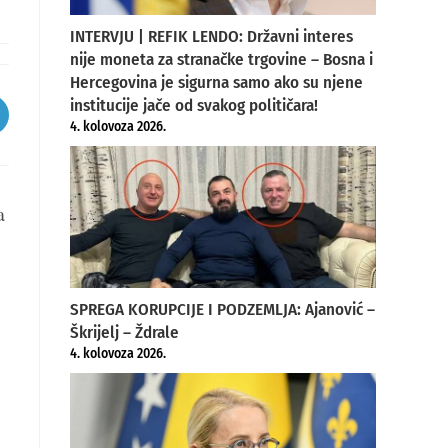
INTERVJU | REFIK LENDO: Državni interes
nije moneta za stranačke trgovine – Bosna i
Hercegovina je sigurna samo ako su njene
institucije jače od svakog političara!
pens
4. kolovoza 2026.
ew
indow
a
SPREGA KORUPCIJE I PODZEMLJA: Ajanović –
Škrijelj – Ždrale
4. kolovoza 2026.