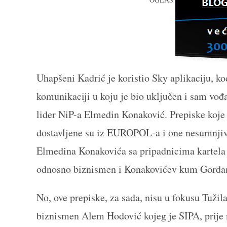
Uhapšeni Kadrić je koristio Sky aplikaciju, k
komunikaciji u koju je bio uključen i sam vođ
lider NiP-a Elmedin Konaković. Prepiske koj
dostavljene su iz EUROPOL-a i one nesumnjiv
Elmedina Konakovića sa pripadnicima kartela
odnosno biznismen i Konakovićev kum Gorda
No, ove prepiske, za sada, nisu u fokusu Tužil
biznismen Alem Hodović kojeg je SIPA, prij