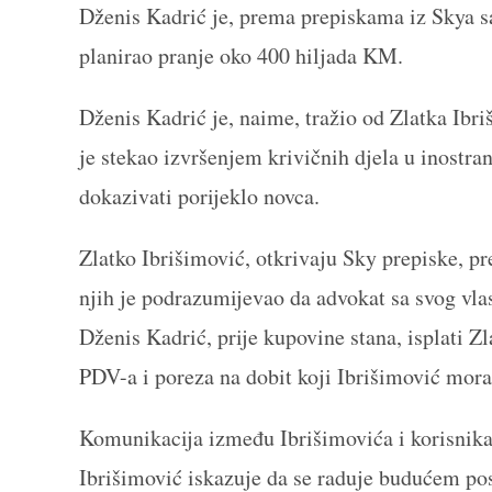
Dženis Kadrić je, prema prepiskama iz Skya s
planirao pranje oko 400 hiljada KM.
Dženis Kadrić je, naime, tražio od Zlatka Ibr
je stekao izvršenjem krivičnih djela u inostra
dokazivati porijeklo novca.
Zlatko Ibrišimović, otkrivaju Sky prepiske, pr
njih je podrazumijevao da advokat sa svog vlas
Dženis Kadrić, prije kupovine stana, isplati Z
PDV-a i poreza na dobit koji Ibrišimović mora 
Komunikacija između Ibrišimovića i korisnika
Ibrišimović iskazuje da se raduje budućem pos