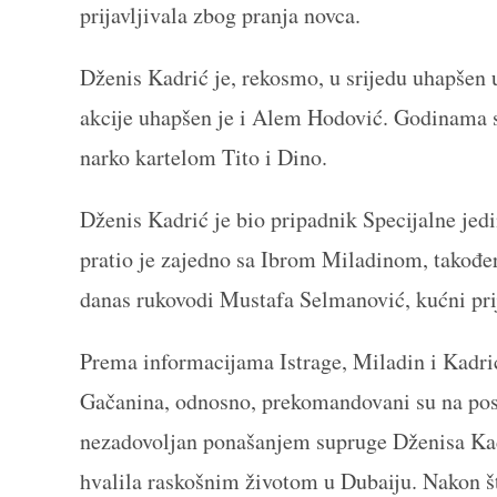
prijavljivala zbog pranja novca.
Dženis Kadrić je, rekosmo, u srijedu uhapšen 
akcije uhapšen je i Alem Hodović. Godinama s
narko kartelom Tito i Dino.
Dženis Kadrić je bio pripadnik Specijalne je
pratio je zajedno sa Ibrom Miladinom, takođe
danas rukovodi Mustafa Selmanović, kućni pri
Prema informacijama Istrage, Miladin i Kadrić
Gačanina, odnosno, prekomandovani su na posl
nezadovoljan ponašanjem supruge Dženisa Kadr
hvalila raskošnim životom u Dubaiju. Nakon št