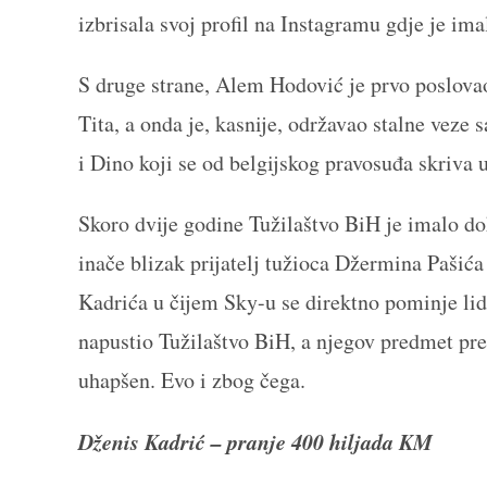
izbrisala svoj profil na Instagramu gdje je ima
S druge strane, Alem Hodović je prvo poslo
Tita, a onda je, kasnije, održavao stalne veze
i Dino koji se od belgijskog pravosuđa skriva 
Skoro dvije godine Tužilaštvo BiH je imalo do
inače blizak prijatelj tužioca Džermina Paši
Kadrića u čijem Sky-u se direktno pominje li
napustio Tužilaštvo BiH, a njegov predmet pre
uhapšen. Evo i zbog čega.
Dženis Kadrić – pranje 400 hiljada KM