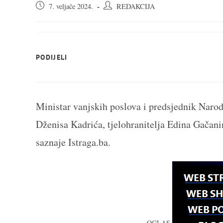
Objava
Autor
7. veljače 2024.
REDAKCIJA
objavljena:
objave:
SHARE
PODIJELI
THIS
CONTENT
Ministar vanjskih poslova i predsjednik Nar
Dženisa Kadrića, tjelohranitelja Edina Gačanin
saznaje Istraga.ba.
OGLAS