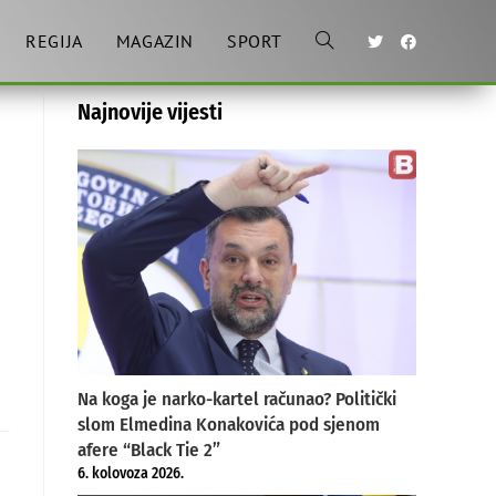
REGIJA
MAGAZIN
SPORT
Toggle
Najnovije vijesti
website
search
Na koga je narko-kartel računao? Politički
slom Elmedina Konakovića pod sjenom
afere “Black Tie 2”
6. kolovoza 2026.