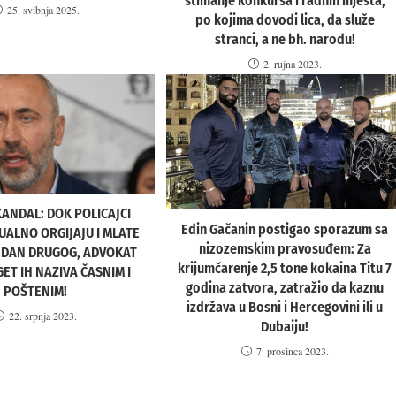
štimanje konkursa i radnih mjesta,
25. svibnja 2025.
po kojima dovodi lica, da služe
stranci, a ne bh. narodu!
2. rujna 2023.
ANDAL: DOK POLICAJCI
Edin Gačanin postigao sporazum sa
UALNO ORGIJAJU I MLATE
nizozemskim pravosuđem: Za
EDAN DRUGOG, ADVOKAT
krijumčarenje 2,5 tone kokaina Titu 7
GET IH NAZIVA ČASNIM I
godina zatvora, zatražio da kaznu
POŠTENIM!
izdržava u Bosni i Hercegovini ili u
22. srpnja 2023.
Dubaiju!
7. prosinca 2023.