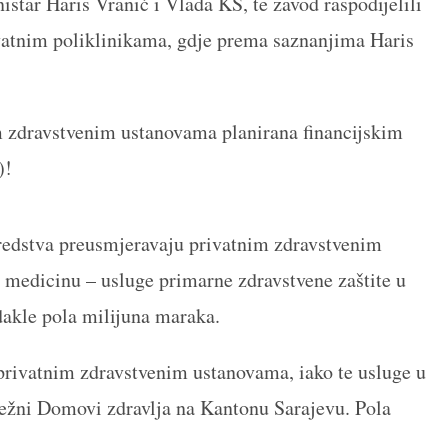
tar Haris Vranić i Vlada KS, te zavod raspodijelili
vatnim poliklinikama, gdje prema saznanjima Haris
im zdravstvenim ustanovama planirana financijskim
)!
redstva preusmjeravaju privatnim zdravstvenim
 medicinu – usluge primarne zdravstvene zaštite u
dakle pola milijuna maraka.
rivatnim zdravstvenim ustanovama, iako te usluge u
ežni Domovi zdravlja na Kantonu Sarajevu. Pola