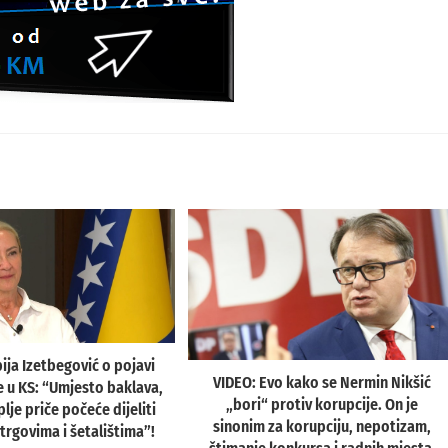
bija Izetbegović o pojavi
VIDEO: Evo kako se Nermin Nikšić
 u KS: “Umjesto baklava,
„bori“ protiv korupcije. On je
lje priče počeće dijeliti
sinonim za korupciju, nepotizam,
 trgovima i šetalištima”!