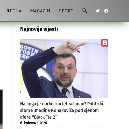
REGIJA
MAGAZIN
SPORT
Toggle
Najnovije vijesti
website
search
Na koga je narko-kartel računao? Politički
slom Elmedina Konakovića pod sjenom
afere “Black Tie 2”
6. kolovoza 2026.