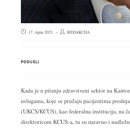
Objava
Autor
17. rujna 2023.
REDAKCIJA
objavljena:
objave:
SHARE
PODIJELI
THIS
CONTENT
Kada je u pitanju zdravstveni sektor na Kanto
uslugama, koje se pružaju pacijentima prednja
(UKCS/KCUS), kao federalna institucija, na če
direktoricom KCUS-a, tu su naravno i nadležni