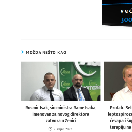
MOŽDA NEŠTO KAO
Prof.dr. Se
Rusmir Isak, sin ministra Rame Isaka,
leptospiroze
imenovan za novog direktora
ćevapa i šup
zatvora u Zenici
terapiju na
7. rujna 2023.