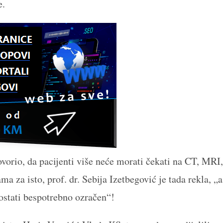
e.
vorio, da pacijenti više neće morati čekati na CT, MRI,
a za isto, prof. dr. Sebija Izetbegović je tada rekla, „a
 ostati bespotrebno ozračen“!