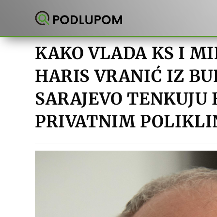
Preskoči
na
sadržaj
KAKO VLADA KS I M
HARIS VRANIĆ IZ B
SARAJEVO TENKUJU
PRIVATNIM POLIKL