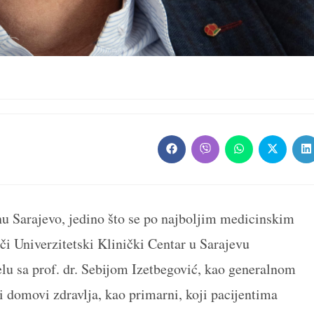
Opens
Opens
Opens
Opens
O
in
in
in
in
in
a
a
a
a
a
new
new
new
new
n
window
window
window
window
w
nu Sarajevo, jedino što se po najboljim medicinskim
či Univerzitetski Klinički Centar u Sarajevu
lu sa prof. dr. Sebijom Izetbegović, kao generalnom
 domovi zdravlja, kao primarni, koji pacijentima