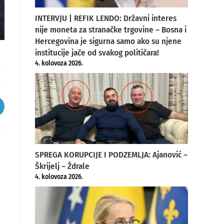
INTERVJU | REFIK LENDO: Državni interes
nije moneta za stranačke trgovine – Bosna i
Hercegovina je sigurna samo ako su njene
institucije jače od svakog političara!
4. kolovoza 2026.
pens
ew
indow
SPREGA KORUPCIJE I PODZEMLJA: Ajanović –
Škrijelj – Ždrale
4. kolovoza 2026.