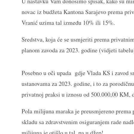
U nastavku Vam donosimo spisak, kako su minis
novac iz budžeta Kantona Sarajevo prema pri
Vranić uzima tal između 10% ili 15%.
Sredstva, koja će se usmjeriti prema privatn
planom zavoda za 2023. godine (vidjeti tabelu
Posebno u oči upada gdje Vlada KS i zavod s
ustanovama za 2023. godine, i to za porodičnu
privatnoj praksi u iznosu od 500.000,00 KM, 
Pola milijuna maraka je preusmjereno prema p
skladu sa zdravstvenim osiguranjem rade nadl
milijuna je otišlo u tal, pa u džep!