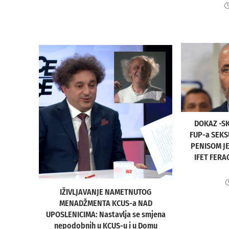
DOKAZ -SK
FUP-a SEKS
PENISOM J
IFET FERA
IŽIVLJAVANJE NAMETNUTOG
MENADŽMENTA KCUS-a NAD
UPOSLENICIMA: Nastavlja se smjena
nepodobnih u KCUS-u i u Domu