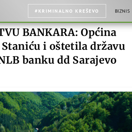
#KRIMINALNO KREŠEVO
BIZNIS
TVU BANKARA: Općina
Staniću i oštetila državu
a NLB banku dd Sarajevo