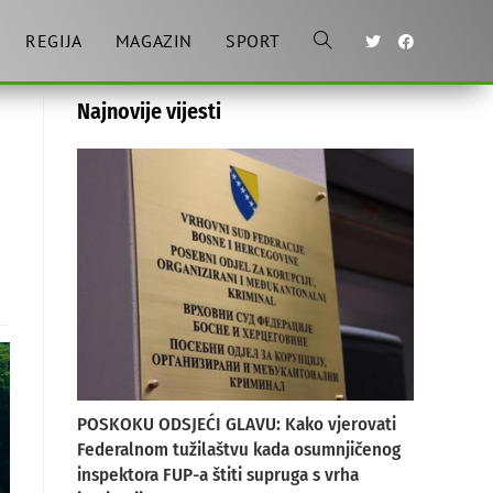
REGIJA
MAGAZIN
SPORT
Toggle
Najnovije vijesti
website
search
POSKOKU ODSJEĆI GLAVU: Kako vjerovati
Federalnom tužilaštvu kada osumnjičenog
inspektora FUP-a štiti supruga s vrha