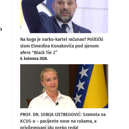
ew
indow
o
Na koga je narko-kartel računao? Politički
slom Elmedina Konakovića pod sjenom
afere “Black Tie 2”
6. kolovoza 2026.
PROF. DR. SEBIJA IZETBEGOVIĆ: Sramota na
KCUS-u – pacijente nose na rukama, a
privilegovani idu preko reda!