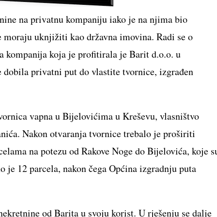
nine na privatnu kompaniju iako je na njima bio
se moraju uknjižiti kao državna imovina. Radi se o
kompanija koja je profitirala je Barit d.o.o. u
je dobila privatni put do vlastite tvornice, izgrađen
tvornica vapna u Bijelovićima u Kreševu, vlasništvo
ića. Nakon otvaranja tvornice trebalo je proširiti
arcelama na potezu od Rakove Noge do Bijelovića, koje s
no je 12 parcela, nakon čega Općina izgradnju puta
ekretnine od Barita u svoju korist. U rješenju se dalje