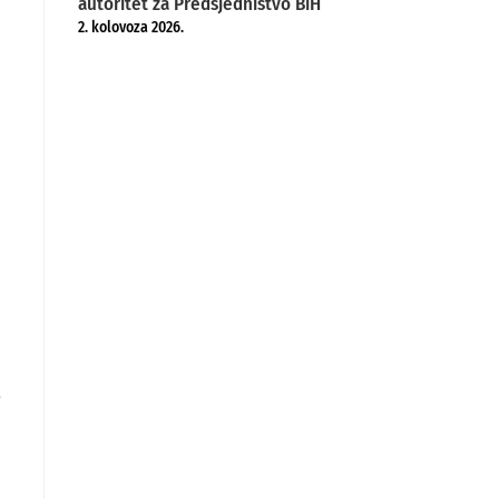
autoritet za Predsjedništvo BiH
2. kolovoza 2026.
u