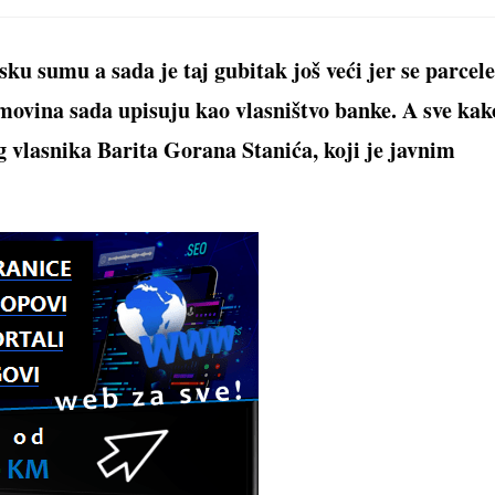
new
new
new
new
n
window
window
window
window
w
ku sumu a sada je taj gubitak još veći jer se parcele
imovina sada upisuju kao vlasništvo banke. A sve kak
og vlasnika Barita Gorana Stanića, koji je javnim