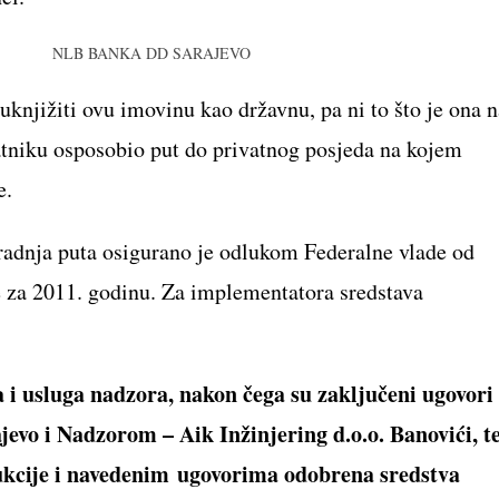
uknjižiti ovu imovinu kao državnu, pa ni to što je ona n
atniku osposobio put do privatnog posjeda na kojem
ve.
gradnja puta osigurano je odlukom Federalne vlade od
 za 2011. godinu. Za implementatora sredstava
i usluga nadzora, nakon čega su zaključeni ugovori
evo i Nadzorom – Aik Inžinjering d.o.o. Banovići, t
ukcije i navedenim
ugovorima odobrena sredstva