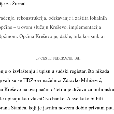
ije za Žurnal.
đenje, rekonstrukcija, održavanje i zaštita lokalnih
 općine – u ovom slučaju Kreševo, implementacija
Općinom. Općina Kreševo je, dakle, bila korisnik a i
enje o
izvlaštenju i upisu u sudski registar, što nikada
jivali su se HDZ-ovi načelnici Zdravko Miličević,
a Kreševo na ovaj način oštetila je državu za milionsk
ele upisuju kao vlasništvo banke. A sve kako bi bili
orana Stanića, koji je javnim novcem dobio privatni put.