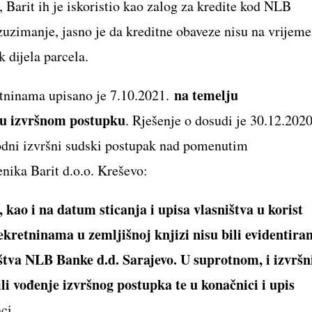
 Barit ih je iskoristio kao zalog za kredite kod NLB
zuzimanje, jasno je da kreditne obaveze nisu na vrijeme
k dijela parcela.
na temelju
etninama upisano je 7.10.2021.
 u izvršnom postupku
. Rješenje o dosudi je 30.12.2020
odni izvršni sudski postupak nad pomenutim
nika Barit d.o.o. Kreševo:
ao i na datum sticanja i upisa vlasništva u korist
retninama u zemljišnoj knjizi nisu bili evidentiran
ištva NLB Banke d.d. Sarajevo. U suprotnom, i izvršn
li vođenje izvršnog postupka te u konačnici i upis
nci.