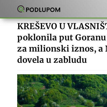
Preskoči
na
sadržaj
KREŠEVO U VLASNIŠ
poklonila put Goranu 
za milionski iznos, 
dovela u zabludu