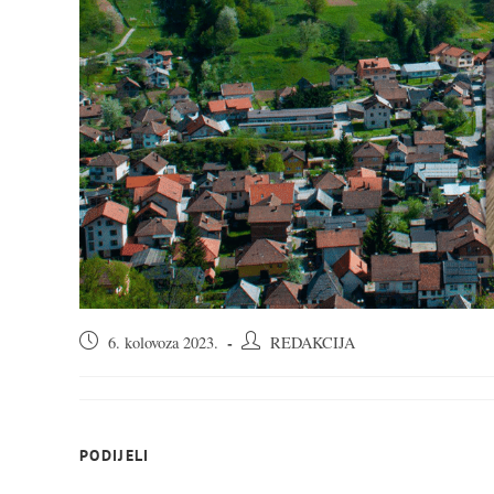
Objava
Autor
6. kolovoza 2023.
REDAKCIJA
objavljena:
objave:
SHARE
PODIJELI