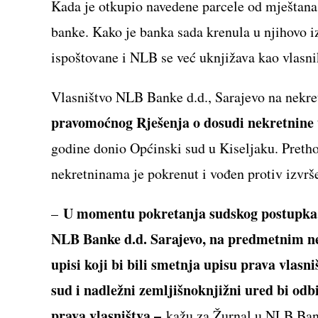
Kada je otkupio navedene parcele od mještana,
banke. Kako je banka sada krenula u njihovo i
ispoštovane i NLB se već uknjižava kao vlasni
Vlasništvo NLB Banke d.d., Sarajevo na nekr
pravomoćnog Rješenja o dosudi nekretnine
godine donio Općinski sud u Kiseljaku. Preth
nekretninama je pokrenut i vođen protiv izvrše
U momentu pokretanja sudskog postupka, k
–
NLB Banke d.d. Sarajevo, na predmetnim nek
upisi koji bi bili smetnja upisu prava vlasn
sud i nadležni zemljišnoknjižni ured bi odbi
prava vlasništva –
kažu za Žurnal u NLB Ba