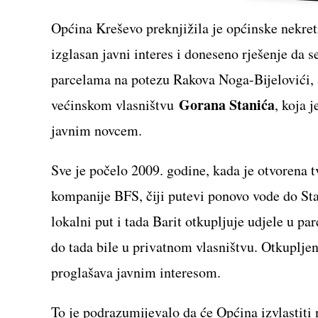
Općina Kreševo preknjižila je općinske nekret
izglasan javni interes i doneseno rješenje da 
parcelama na potezu Rakova Noga-Bijelovići, a 
Gorana Stanića
većinskom vlasništvu
, koja 
javnim novcem.
Sve je počelo 2009. godine, kada je otvorena 
kompanije BFS, čiji putevi ponovo vode do Stan
lokalni put i tada Barit otkupljuje udjele u p
do tada bile u privatnom vlasništvu. Otkuplje
proglašava javnim interesom.
To je podrazumijevalo da će Općina izvlastiti n