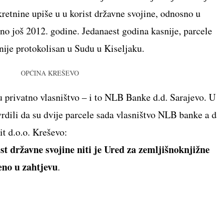
etnine upiše u u korist državne svojine, odnosno u
no još 2012. godine. Jedanaest godina kasnije, parcele
nije protokolisan u Sudu u Kiseljaku.
u privatno vlasništvo – i to NLB Banke d.d. Sarajevo. U
dili da su dvije parcele sada vlasništvo NLB banke a d
it d.o.o. Kreševo:
t državne svojine niti je Ured za zemljišnoknjižne
eno u zahtjevu
.