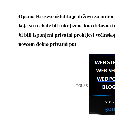
THIS
CONTENT
Općina Kreševo oštetila je državu za milions
koje su trebale biti uknjižene kao državna 
bi bili ispunjeni privatni prohtjevi većinsk
novcem dobio privatni put
OGLAS