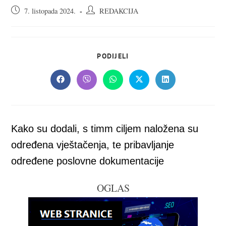
Objava
Autor
7. listopada 2024.
REDAKCIJA
objavljena:
objave:
SHARE
PODIJELI
THIS
CONTENT
Opens
Opens
Opens
Opens
Opens
in
in
in
in
in
a
a
a
a
a
new
new
new
new
new
window
window
window
window
window
Kako su dodali, s timm ciljem naložena su
određena vještačenja, te pribavljanje
određene poslovne dokumentacije
OGLAS