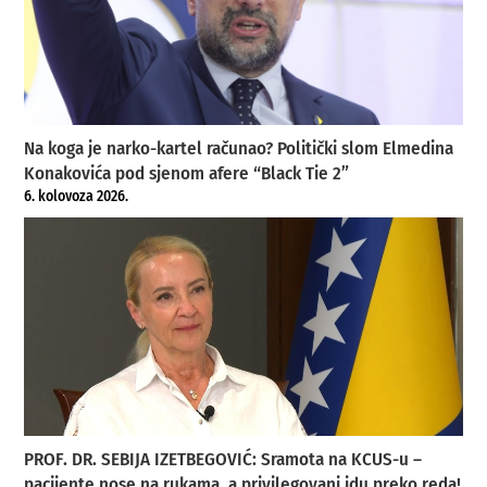
Na koga je narko-kartel računao? Politički slom Elmedina
Konakovića pod sjenom afere “Black Tie 2”
6. kolovoza 2026.
PROF. DR. SEBIJA IZETBEGOVIĆ: Sramota na KCUS-u –
pacijente nose na rukama, a privilegovani idu preko reda!