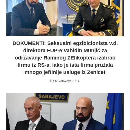
DOKUMENTI: Seksualni egzibicionista v.d.
direktora FUP-e Vahidin Munjić za
održavanje Raminog ZElikoptera izabrao
firmu iz RS-a, iako je ista firma pružala
mnogo jeftinije usluge iz Zenice!
6. kolovoza 2023.