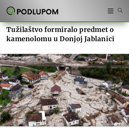
Preskoči
na
sadržaj
Tužilaštvo formiralo predmet o
kamenolomu u Donjoj Jablanici