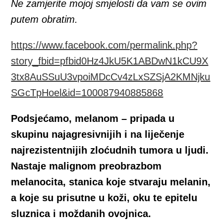
Ne zamjerite mojoj smjelosti da vam se ovim
putem obratim.
https://www.facebook.com/permalink.php?
story_fbid=pfbid0Hz4JkU5K1ABDwN1kCU9X
3tx8AuSSuU3vpoiMDcCv4zLxSZSjA2KMNjku
SGcTpHoel&id=100087940885868
Podsjećamo, melanom – pripada u
skupinu najagresivnijih i na liječenje
najrezistentnijih zloćudnih tumora u ljudi.
Nastaje malignom preobrazbom
melanocita, stanica koje stvaraju melanin,
a koje su prisutne u koži, oku te epitelu
sluznica i moždanih ovojnica.