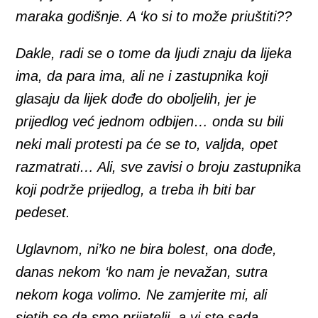
maraka godišnje. A ‘ko si to može priuštiti??
Dakle, radi se o tome da ljudi znaju da lijeka
ima, da para ima, ali ne i zastupnika koji
glasaju da lijek dođe do oboljelih, jer je
prijedlog već jednom odbijen… onda su bili
neki mali protesti pa će se to, valjda, opet
razmatrati… Ali, sve zavisi o broju zastupnika
koji podrže prijedlog, a treba ih biti bar
pedeset.
Uglavnom, ni’ko ne bira bolest, ona dođe,
danas nekom ‘ko nam je nevažan, sutra
nekom koga volimo. Ne zamjerite mi, ali
sjetih se da smo prijatelji, a vi ste sada