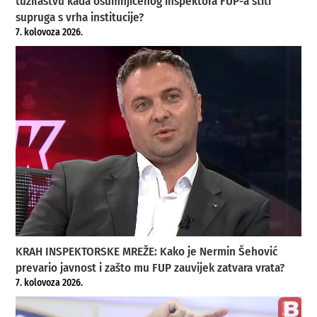
tužilaštvu kada osumnjičenog inspektora FUP-a štiti
supruga s vrha institucije?
7. kolovoza 2026.
KRAH INSPEKTORSKE MREŽE: Kako je Nermin Šehović
prevario javnost i zašto mu FUP zauvijek zatvara vrata?
7. kolovoza 2026.