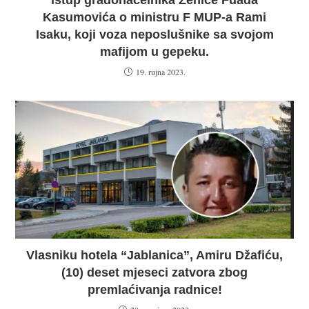
Kasumovića o ministru F MUP-a Rami
Isaku, koji voza neposlušnike sa svojom
mafijom u gepeku.
19. rujna 2023.
Vlasniku hotela “Jablanica”, Amiru Džafiću,
(10) deset mjeseci zatvora zbog
premlaćivanja radnice!