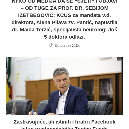
NI’KO OD MEDIJA DA SE “SJETI” I OBJAVI
– OD TUGE ZA PROF. DR. SEBIJOM
IZETBEGOVIĆ: KCUS za mandata v.d.
direktora, Alena Pilava zv. Pantić, napustila
dr. Maida Terzić, specijalista neurolog! Još
5 doktora odlazi.
13. prosinca 2023.
Zastrašujuće, ali istiniti i hrabri Facebook
istup gradonačelnika Zenice Fuada