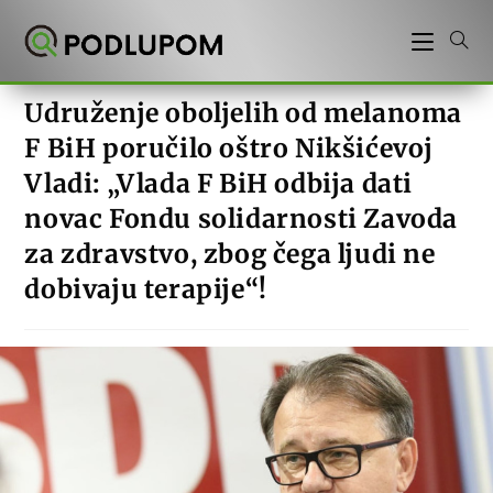
Preskoči
na
sadržaj
Udruženje oboljelih od melanoma
F BiH poručilo oštro Nikšićevoj
Vladi: „Vlada F BiH odbija dati
novac Fondu solidarnosti Zavoda
za zdravstvo, zbog čega ljudi ne
dobivaju terapije“!