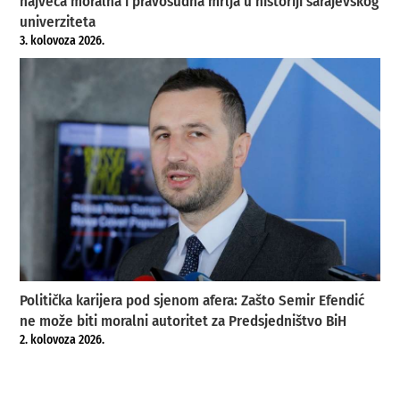
najveća moralna i pravosudna mrlja u historiji sarajevskog
univerziteta
3. kolovoza 2026.
Politička karijera pod sjenom afera: Zašto Semir Efendić
ne može biti moralni autoritet za Predsjedništvo BiH
2. kolovoza 2026.