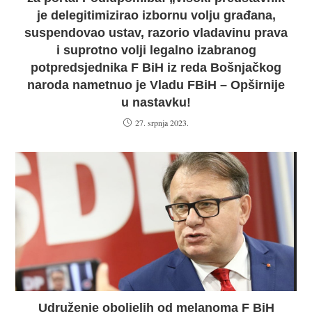
je delegitimizirao izbornu volju građana,
suspendovao ustav, razorio vladavinu prava
i suprotno volji legalno izabranog
potpredsjednika F BiH iz reda Bošnjačkog
naroda nametnuo je Vladu FBiH – Opširnije
u nastavku!
27. srpnja 2023.
Udruženje oboljelih od melanoma F BiH