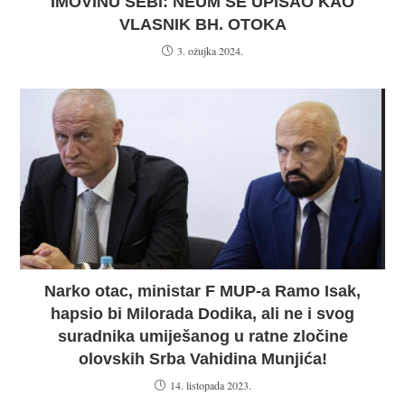
IMOVINU SEBI: NEUM SE UPISAO KAO
VLASNIK BH. OTOKA
3. ožujka 2024.
Narko otac, ministar F MUP-a Ramo Isak,
hapsio bi Milorada Dodika, ali ne i svog
suradnika umiješanog u ratne zločine
olovskih Srba Vahidina Munjića!
14. listopada 2023.