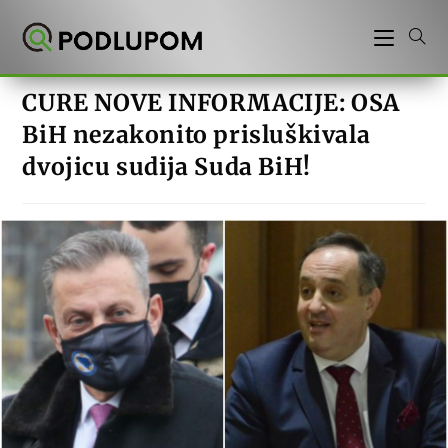
Preskoči
na
sadržaj
CURE NOVE INFORMACIJE: OSA
BiH nezakonito prisluškivala
dvojicu sudija Suda BiH!