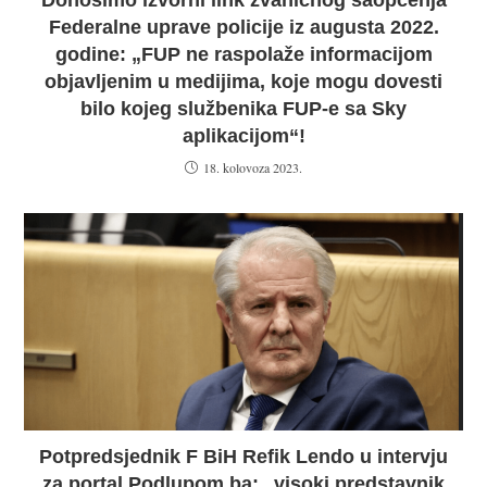
Donosimo izvorni link zvaničnog saopćenja
Federalne uprave policije iz augusta 2022.
godine: „FUP ne raspolaže informacijom
objavljenim u medijima, koje mogu dovesti
bilo kojeg službenika FUP-e sa Sky
aplikacijom“!
18. kolovoza 2023.
Potpredsjednik F BiH Refik Lendo u intervju
za portal Podlupom.ba: „visoki predstavnik