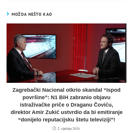
MOŽDA NEŠTO KAO
Zagrebački Nacional otkrio skandal “Ispod
površine”: N1 BiH zabranio objavu
istraživačke priče o Draganu Čoviću,
direktor Amir Zukić ustvrdio da bi emitiranje
“donijelo reputacijsku štetu televiziji”!
2. siječnja 2024.