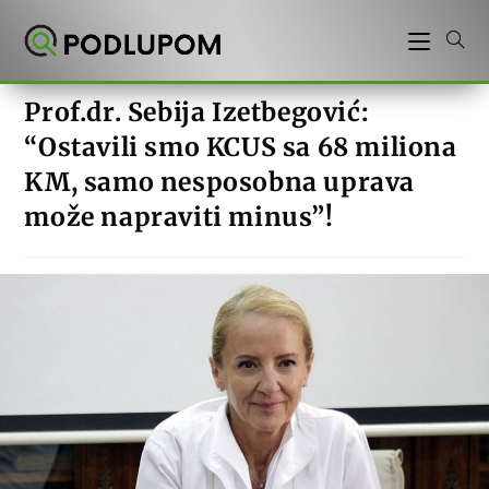
Preskoči
na
sadržaj
Prof.dr. Sebija Izetbegović:
“Ostavili smo KCUS sa 68 miliona
KM, samo nesposobna uprava
može napraviti minus”!