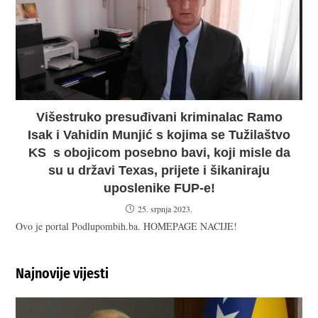
Višestruko presuđivani kriminalac Ramo
Isak i Vahidin Munjić s kojima se Tužilaštvo
KS s obojicom posebno bavi, koji misle da
su u državi Texas, prijete i šikaniraju
uposlenike FUP-e!
25. srpnja 2023.
Ovo je portal Podlupombih.ba. HOMEPAGE NACIJE!
Najnovije vijesti