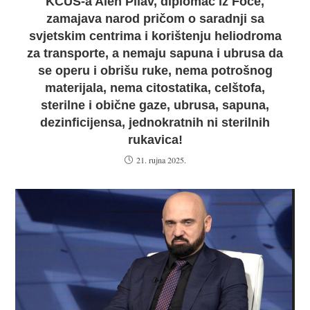
KCUS-a Alen Pilav, diplomac iz Foče,
zamajava narod pričom o saradnji sa
svjetskim centrima i korištenju heliodroma
za transporte, a nemaju sapuna i ubrusa da
se operu i obrišu ruke, nema potrošnog
materijala, nema citostatika, celštofa,
sterilne i obične gaze, ubrusa, sapuna,
dezinficijensa, jednokratnih ni sterilnih
rukavica!
21. rujna 2025.