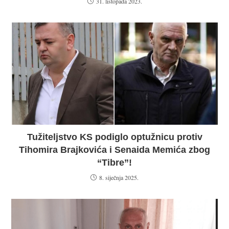
31. listopada 2023.
Tužiteljstvo KS podiglo optužnicu protiv
Tihomira Brajkovića i Senaida Memića zbog
“Tibre”!
8. siječnja 2025.