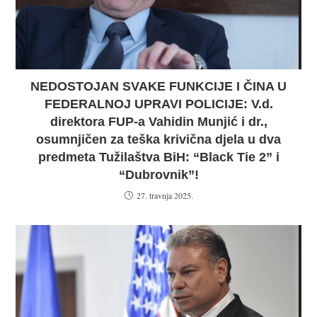
NEDOSTOJAN SVAKE FUNKCIJE I ČINA U
FEDERALNOJ UPRAVI POLICIJE: V.d.
direktora FUP-a Vahidin Munjić i dr.,
osumnjičen za teška krivična djela u dva
predmeta Tužilaštva BiH: “Black Tie 2” i
“Dubrovnik”!
27. travnja 2025.