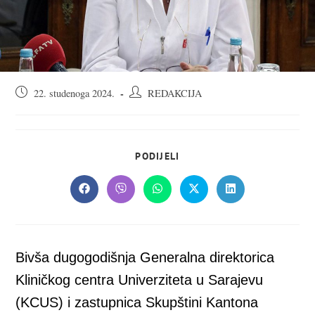
Objava
Autor
22. studenoga 2024.
REDAKCIJA
objavljena:
objave:
SHARE
PODIJELI
THIS
CONTENT
Opens
Opens
Opens
Opens
Opens
in
in
in
in
in
a
a
a
a
a
new
new
new
new
new
window
window
window
window
window
Bivša dugogodišnja Generalna direktorica
Kliničkog centra Univerziteta u Sarajevu
(KCUS) i zastupnica Skupštini Kantona