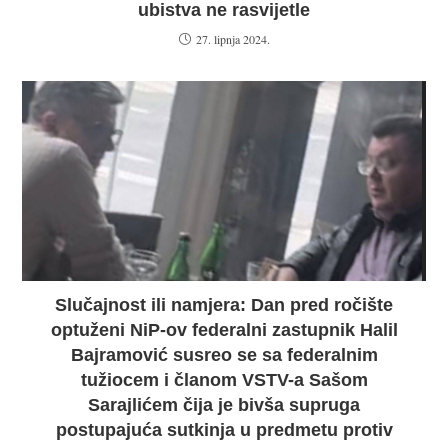
ubistva ne rasvijetle
27. lipnja 2024.
Slučajnost ili namjera: Dan pred ročište
optuženi NiP-ov federalni zastupnik Halil
Bajramović susreo se sa federalnim
tužiocem i članom VSTV-a Sašom
Sarajlićem čija je bivša supruga
postupajuća sutkinja u predmetu protiv