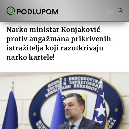
Preskoči
na
sadržaj
Narko ministar Konjaković
protiv angažmana prikrivenih
istražitelja koji razotkrivaju
narko kartele!