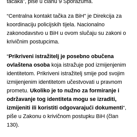
tačaka”, piše u članu 9 Sporazuma.
“Centralna kontakt tačka za BiH” je Direkcija za
koordinaciju policijskih tijela. Nacionalno
zakonodavstvo u BiH u ovom slučaju su zakoni o
krivičnim postupcima.
“
Prikriveni istražitelj je posebno obučena
ovlaštena osoba
koja istražuje pod izmijenjenim
identitetom. Prikriveni istražitelj smije pod svojim
izmijenjenim identitetom učestvovati u pravnom
prometu.
Ukoliko je to nužno za formiranje i
održavanje tog identiteta mogu se izraditi,
izmijeniti ili koristiti odgovarajući dokumenti
“,
piše u Zakonu o krivičnom postupku BiH (član
130).