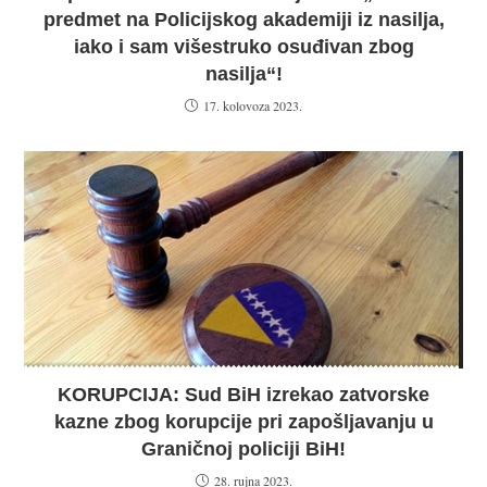
predmet na Policijskog akademiji iz nasilja,
iako i sam višestruko osuđivan zbog
nasilja“!
17. kolovoza 2023.
KORUPCIJA: Sud BiH izrekao zatvorske
kazne zbog korupcije pri zapošljavanju u
Graničnoj policiji BiH!
28. rujna 2023.