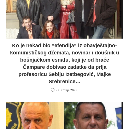
Ko je nekad bio “efendija” iz obavještajno-
komunističkog džemata, novinar i doušnik u
bošnjačkom esnafu, koji je od braće
Čampare dobivao zadatke da prlja
profesoricu Sebiju Izetbegović, Majke
Srebrenice…
22. srpnja 2025.