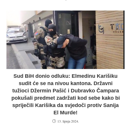
Sud BiH donio odluku: Elmedinu Karišiku
sudit će se na nivou kantona. Državni
tužioci Džermin Pašić i Dubravko Čampara
pokušali predmet zadržati kod sebe kako bi
spriječili Karišika da svjedoči protiv Sanija
El Murde!
13. lipnja 2024.