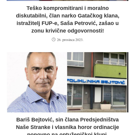
Teško kompromitirani i moralno
diskutabilni, član narko Gatačkog klana,
istražitelj FUP-e, Saša Petrović, zašao u
zonu krivične odgovornosti!
26. prosinca 2023.
Bariš Bejtović, sin člana Predsjedništva
Naše Stranke i vlasnika horor ordinacije
ponovno na optuženičkoj klupi.