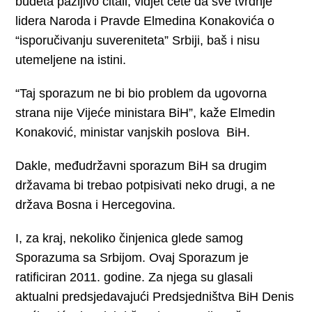
budeta pažljivo čitali, vidjet ćete da sve tvrdnje
lidera Naroda i Pravde Elmedina Konakovića o
“isporučivanju suvereniteta” Srbiji, baš i nisu
utemeljene na istini.
“Taj sporazum ne bi bio problem da ugovorna
strana nije Vijeće ministara BiH”, kaže Elmedin
Konaković, ministar vanjskih poslova BiH.
Dakle, međudržavni sporazum BiH sa drugim
državama bi trebao potpisivati neko drugi, a ne
država Bosna i Hercegovina.
I, za kraj, nekoliko činjenica glede samog
Sporazuma sa Srbijom. Ovaj Sporazum je
ratificiran 2011. godine. Za njega su glasali
aktualni predsjedavajući Predsjedništva BiH Denis