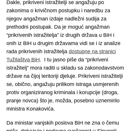
Dakle, prikriveni istražitelji se angažuju po
zakonima o krivičnom postupku i naredbu za
njegov angažman izdaje nadležni sudija za
prethodni postupak. Da je moguć angažman
“prikrivenih istražitelja” iz drugih država u BiH i
onih iz BiH u drugim državama vidi se i iz analize
rada prikrivenih istražitelja
dostupne na stranici
Tužilaštva BiH
. I tu jasno piše da “prikriveni
istražitelj” mora raditi u skladu sa zakonodavstvom
države na čijoj teritoriji djeluje. Prikriveni istražitelji
se, obično, angažuju prilikom istraga usmjerenih
protiv organiziranog kriminala i korupcije (droga,
pranje novca) što je, možda, posebno uznemirilo
ministra Konakovića.
Da ministar vanjskih poslova BiH ne zna o čemu
priča, dokazuje i nedavna svečanost u Sloveniji,