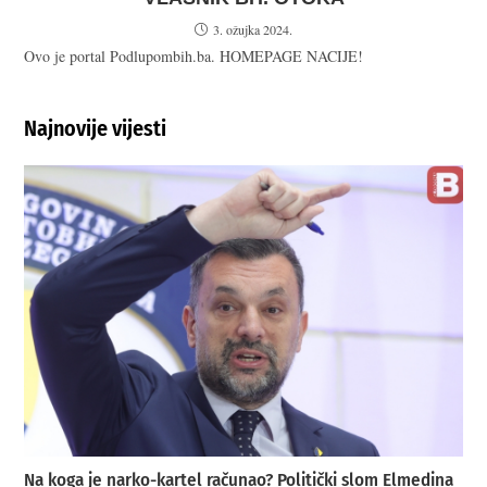
3. ožujka 2024.
Ovo je portal Podlupombih.ba. HOMEPAGE NACIJE!
Najnovije vijesti
Na koga je narko-kartel računao? Politički slom Elmedina