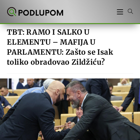
Preskoči
na
sadržaj
TBT: RAMO I SALKO U
ELEMENTU – MAFIJA U
PARLAMENTU: Zašto se Isak
toliko obradovao Zildžiću?