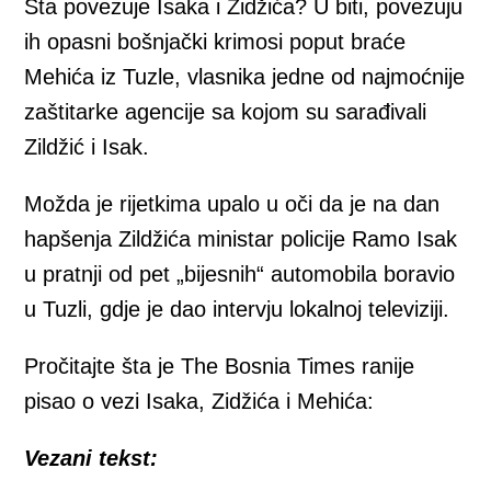
Šta povezuje Isaka i Zidžića? U biti, povezuju
ih opasni bošnjački krimosi poput braće
Mehića iz Tuzle, vlasnika jedne od najmoćnije
zaštitarke agencije sa kojom su sarađivali
Zildžić i Isak.
Možda je rijetkima upalo u oči da je na dan
hapšenja Zildžića ministar policije Ramo Isak
u pratnji od pet „bijesnih“ automobila boravio
u Tuzli, gdje je dao intervju lokalnoj televiziji.
Pročitajte šta je The Bosnia Times ranije
pisao o vezi Isaka, Zidžića i Mehića:
Vezani tekst: