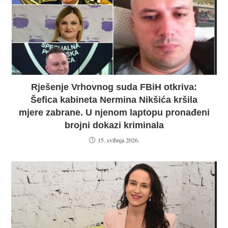
Rješenje Vrhovnog suda FBiH otkriva:
Šefica kabineta Nermina Nikšića kršila
mjere zabrane. U njenom laptopu pronađeni
brojni dokazi kriminala
15. svibnja 2026.