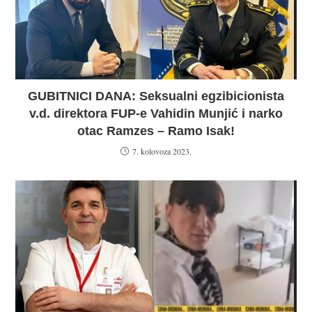
GUBITNICI DANA: Seksualni egzibicionista
v.d. direktora FUP-e Vahidin Munjić i narko
otac Ramzes – Ramo Isak!
7. kolovoza 2023.