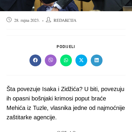
Objava
Autor
28. rujna 2023.
REDAKCIJA
objavljena:
objave:
SHARE
PODIJELI
THIS
CONTENT
Opens
Opens
Opens
Opens
Opens
in
in
in
in
in
a
a
a
a
a
new
new
new
new
new
window
window
window
window
window
Šta povezuje Isaka i Zidžića? U biti, povezuju
ih opasni bošnjaki krimosi poput braće
Mehića iz Tuzle, vlasnika jedne od najmoćnije
zaštitarke agencije.