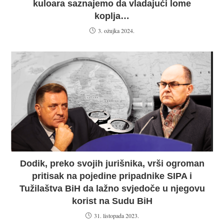
kuloara saznajemo da vladajući lome
koplja…
3. ožujka 2024.
Dodik, preko svojih jurišnika, vrši ogroman
pritisak na pojedine pripadnike SIPA i
Tužilaštva BiH da lažno svjedoče u njegovu
korist na Sudu BiH
31. listopada 2023.