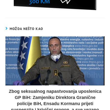
MOŽDA NEŠTO KAO
Zbog seksualnog napastvovanja uposlenica
GP BiH: Zamjeniku Direktora Granične
policije BiH, Ensadu Kormanu prijeti
suspenzija i krivični progon, a sve vezano