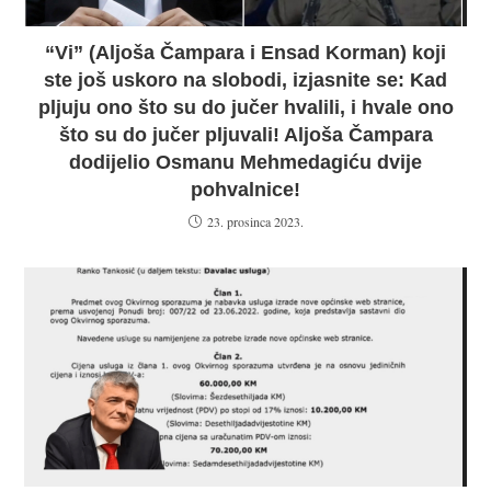
“Vi” (Aljoša Čampara i Ensad Korman) koji
ste još uskoro na slobodi, izjasnite se: Kad
pljuju ono što su do jučer hvalili, i hvale ono
što su do jučer pljuvali! Aljoša Čampara
dodijelio Osmanu Mehmedagiću dvije
pohvalnice!
23. prosinca 2023.