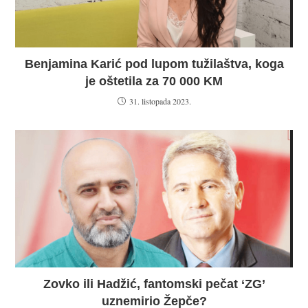
Benjamina Karić pod lupom tužilaštva, koga
je oštetila za 70 000 KM
31. listopada 2023.
Zovko ili Hadžić, fantomski pečat ‘ZG’
uznemirio Žepče?