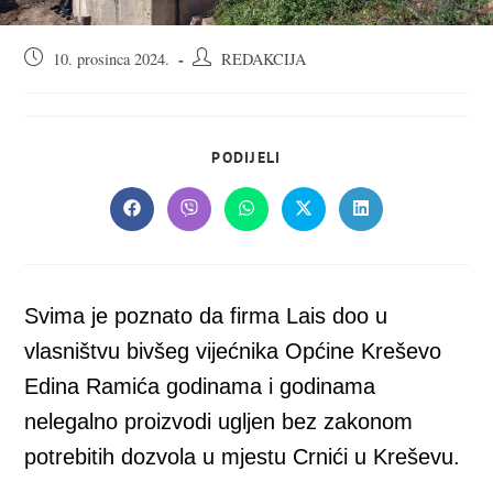
Objava
Autor
10. prosinca 2024.
REDAKCIJA
objavljena:
objave:
SHARE
PODIJELI
THIS
CONTENT
Opens
Opens
Opens
Opens
Opens
in
in
in
in
in
a
a
a
a
a
new
new
new
new
new
window
window
window
window
window
Svima je poznato da firma Lais doo u
vlasništvu bivšeg vijećnika Općine Kreševo
Edina Ramića godinama i godinama
nelegalno proizvodi ugljen bez zakonom
potrebitih dozvola u mjestu Crnići u Kreševu.