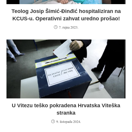
Teolog Josip Šimić-Đinđić hospitaliziran na
KCUS-u. Operativni zahvat uredno prošao!
7. rujna 2023.
U Vitezu teško pokradena Hrvatska Viteška
stranka
9. listopada 2024.