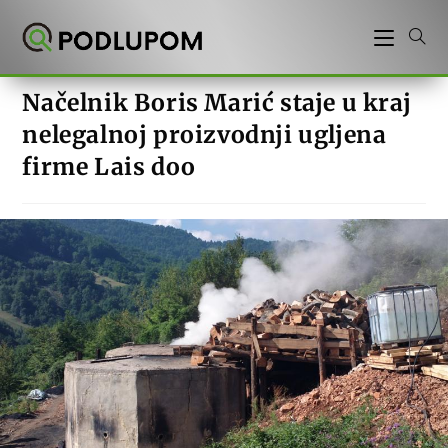
Preskoči
na
sadržaj
Načelnik Boris Marić staje u kraj
nelegalnoj proizvodnji ugljena
firme Lais doo