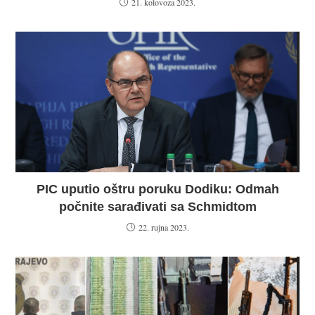
21. kolovoza 2023.
PIC uputio oštru poruku Dodiku: Odmah
počnite sarađivati sa Schmidtom
22. rujna 2023.