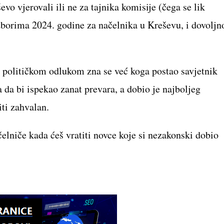
o vjerovali ili ne za tajnika komisije (čega se lik
izborima 2024. godine za načelnika u Kreševu, i dovoljn
ne političkom odlukom zna se već koga postao savjetnik
a da bi ispekao zanat prevara, a dobio je najboljeg
ti zahvalan.
elniče kada ćeš vratiti novce koje si nezakonski dobio