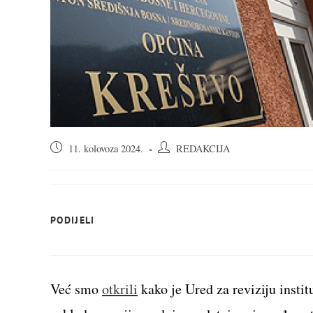
Objava
Autor
11. kolovoza 2024.
REDAKCIJA
objavljena:
objave:
SHARE
PODIJELI
THIS
CONTENT
Već smo
otkrili
kako je Ured za reviziju insti