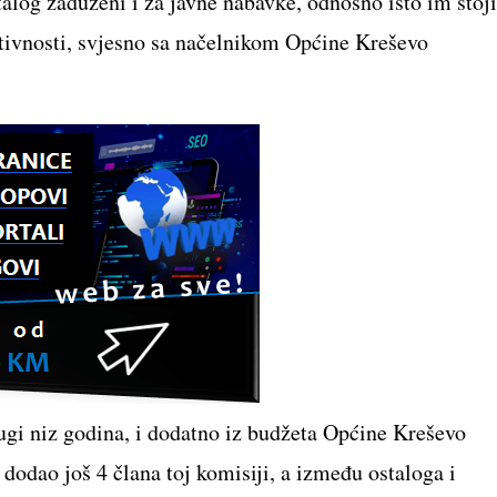
log zaduženi i za javne nabavke, odnosno isto im stoji
aktivnosti, svjesno sa načelnikom Općine Kreševo
ugi niz godina, i dodatno iz budžeta Općine Kreševo
ji dodao još 4 člana toj komisiji, a između ostaloga i