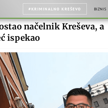
#KRIMINALNO KREŠEVO
BIZNIS
postao načelnik Kreševa, a
eć ispekao