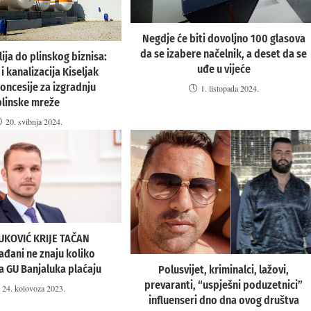
Negdje će biti dovoljno 100 glasova
da se izabere načelnik, a deset da se
ija do plinskog biznisa:
uđe u vijeće
 kanalizacija Kiseljak
koncesije za izgradnju
1. listopada 2024.
plinske mreže
20. svibnja 2024.
UKOVIĆ KRIJE TAČAN
ađani ne znaju koliko
a GU Banjaluka plaćaju
Polusvijet, kriminalci, lažovi,
prevaranti, “uspješni poduzetnici”
24. kolovoza 2023.
influenseri dno dna ovog društva