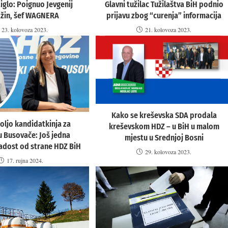
iglo: Poignuo Jevgenij
Glavni tužilac Tužilaštva BiH podnio
ožin, šef WAGNERA
prijavu zbog “curenja” informacija
23. kolovoza 2023.
21. kolovoza 2023.
Kako se kreševska SDA prodala
oljo kandidatkinja za
kreševskom HDZ – u BiH u malom
u Busovače: Još jedna
mjestu u Srednjoj Bosni
adost od strane HDZ BiH
29. kolovoza 2023.
17. rujna 2024.