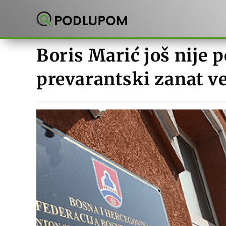
Preskoči
na
sadržaj
Boris Marić još nije 
prevarantski zanat v