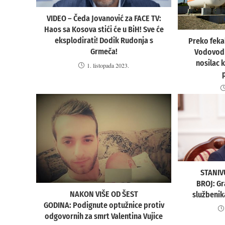
VIDEO – Čeda Jovanović za FACE TV:
Haos sa Kosova stići će u BiH! Sve će
eksplodirati! Dodik Rudonja s
Preko fekal
Grmeča!
Vodovod i
nosilac 
1. listopada 2023.
STANIV
BROJ: Gr
NAKON VIŠE OD ŠEST
službenik
GODINA: Podignute optužnice protiv
odgovornih za smrt Valentina Vujice