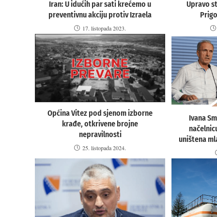
Iran: U idućih par sati krećemo u
Upravo st
preventivnu akciju protiv Izraela
Prig
17. listopada 2023.
Općina Vitez pod sjenom izborne
Ivana Sm
krađe, otkrivene brojne
načelnic
nepravilnosti
uništena ml
25. listopada 2024.