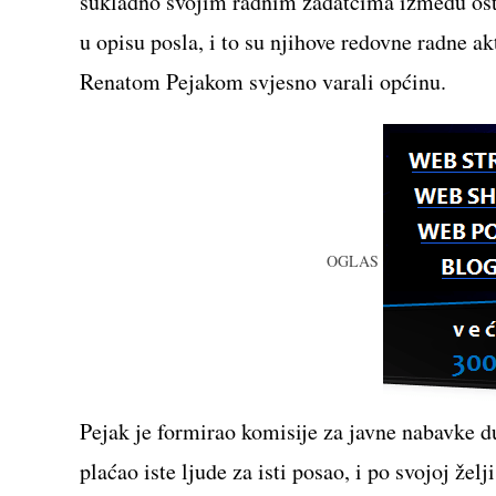
sukladno svojim radnim zadatcima između osta
u opisu posla, i to su njihove redovne radne 
Renatom Pejakom svjesno varali općinu.
OGLAS
Pejak je formirao komisije za javne nabavke d
plaćao iste ljude za isti posao, i po svojoj žel