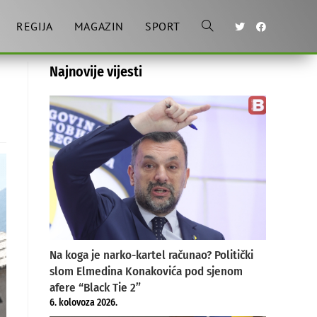
REGIJA
MAGAZIN
SPORT
Toggle
Najnovije vijesti
website
search
Na koga je narko-kartel računao? Politički
slom Elmedina Konakovića pod sjenom
afere “Black Tie 2”
6. kolovoza 2026.