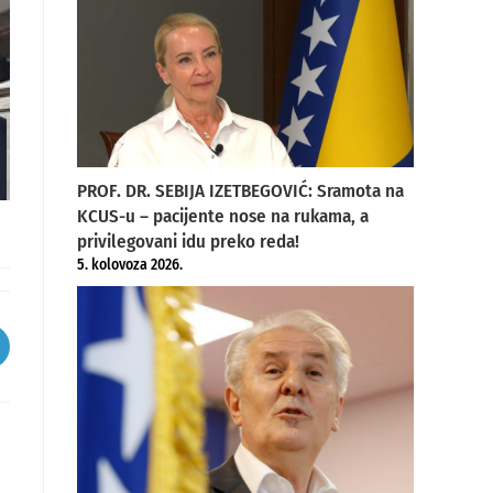
PROF. DR. SEBIJA IZETBEGOVIĆ: Sramota na
KCUS-u – pacijente nose na rukama, a
privilegovani idu preko reda!
5. kolovoza 2026.
pens
ew
indow