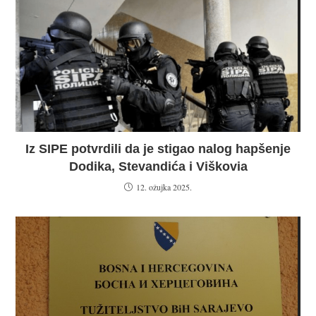
Iz SIPE potvrdili da je stigao nalog hapšenje
Dodika, Stevandića i Viškovia
12. ožujka 2025.