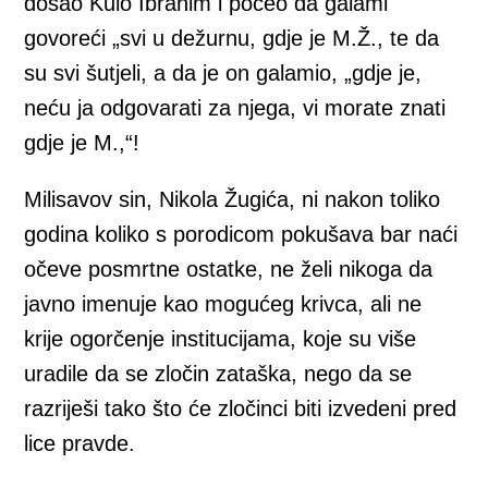
došao Kulo Ibrahim i počeo da galami
govoreći „svi u dežurnu, gdje je M.Ž., te da
su svi šutjeli, a da je on galamio, „gdje je,
neću ja odgovarati za njega, vi morate znati
gdje je M.,“!
Milisavov sin, Nikola Žugića, ni nakon toliko
godina koliko s porodicom pokušava bar naći
očeve posmrtne ostatke, ne želi nikoga da
javno imenuje kao mogućeg krivca, ali ne
krije ogorčenje institucijama, koje su više
uradile da se zločin zataška, nego da se
razriješi tako što će zločinci biti izvedeni pred
lice pravde.