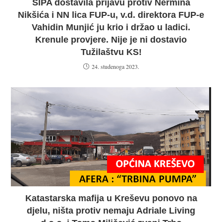
SIPA dostavila prijavu protiv Nermina
Nikšića i NN lica FUP-u, v.d. direktora FUP-e
Vahidin Munjić ju krio i držao u ladici.
Krenule provjere. Nije je ni dostavio
Tužilaštvu KS!
24. studenoga 2023.
Katastarska mafija u Kreševu ponovo na
djelu, ništa protiv nemaju Adriale Living