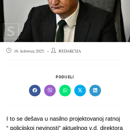
Objava
Autor
16. kolovoza 2025.
REDAKCIJA
objavljena:
objave:
SHARE
PODIJELI
THIS
CONTENT
Opens
Opens
Opens
Opens
Opens
in
in
in
in
in
a
a
a
a
a
new
new
new
new
new
window
window
window
window
window
I to se dešava u nasilno projektovanoj ratnoj
“ policijskoj nevinosti” aktuelnog v.d. direktora