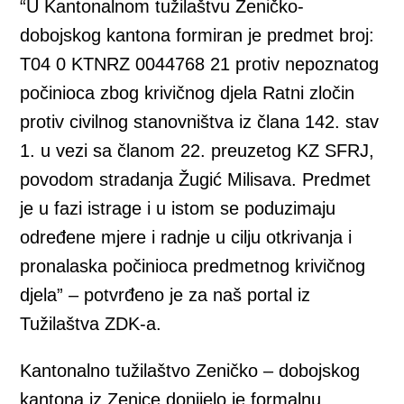
“U Kantonalnom tužilaštvu Zeničko-
dobojskog kantona formiran je predmet broj:
T04 0 KTNRZ 0044768 21 protiv nepoznatog
počinioca zbog krivičnog djela Ratni zločin
protiv civilnog stanovništva iz člana 142. stav
1. u vezi sa članom 22. preuzetog KZ SFRJ,
povodom stradanja Žugić Milisava. Predmet
je u fazi istrage i u istom se poduzimaju
određene mjere i radnje u cilju otkrivanja i
pronalaska počinioca predmetnog krivičnog
djela” – potvrđeno je za naš portal iz
Tužilaštva ZDK-a.
Kantonalno tužilaštvo Zeničko – dobojskog
kantona iz Zenice donijelo je formalnu