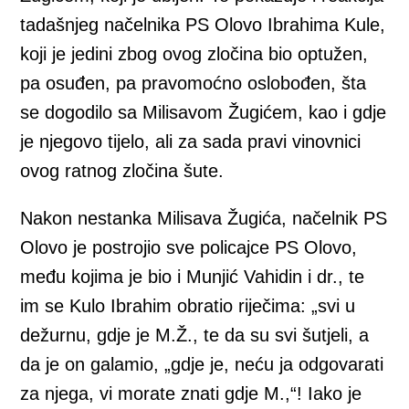
tadašnjeg načelnika PS Olovo Ibrahima Kule,
koji je jedini zbog ovog zločina bio optužen,
pa osuđen, pa pravomoćno oslobođen, šta
se dogodilo sa Milisavom Žugićem, kao i gdje
je njegovo tijelo, ali za sada pravi vinovnici
ovog ratnog zločina šute.
Nakon nestanka Milisava Žugića, načelnik PS
Olovo je postrojio sve policajce PS Olovo,
među kojima je bio i Munjić Vahidin i dr., te
im se Kulo Ibrahim obratio riječima: „svi u
dežurnu, gdje je M.Ž., te da su svi šutjeli, a
da je on galamio, „gdje je, neću ja odgovarati
za njega, vi morate znati gdje M.,“! Iako je