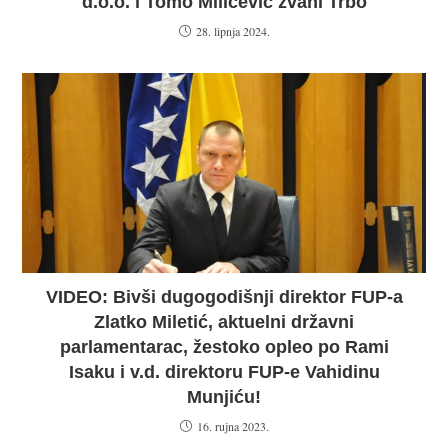
d.o.o. i Tomo Miličević zvani Trbo
28. lipnja 2024.
VIDEO: Bivši dugogodišnji direktor FUP-a
Zlatko Miletić, aktuelni državni
parlamentarac, žestoko opleo po Rami
Isaku i v.d. direktoru FUP-e Vahidinu
Munjiću!
16. rujna 2023.