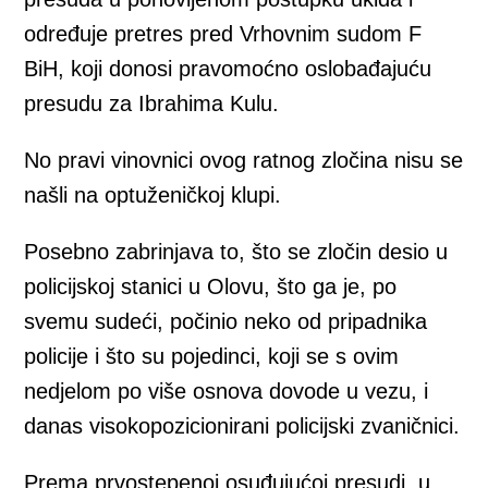
određuje pretres pred Vrhovnim sudom F
BiH, koji donosi pravomoćno oslobađajuću
presudu za Ibrahima Kulu.
No pravi vinovnici ovog ratnog zločina nisu se
našli na optuženičkoj klupi.
Posebno zabrinjava to, što se zločin desio u
policijskoj stanici u Olovu, što ga je, po
svemu sudeći, počinio neko od pripadnika
policije i što su pojedinci, koji se s ovim
nedjelom po više osnova dovode u vezu, i
danas visokopozicionirani policijski zvaničnici.
Prema prvostepenoj osuđujućoj presudi, u