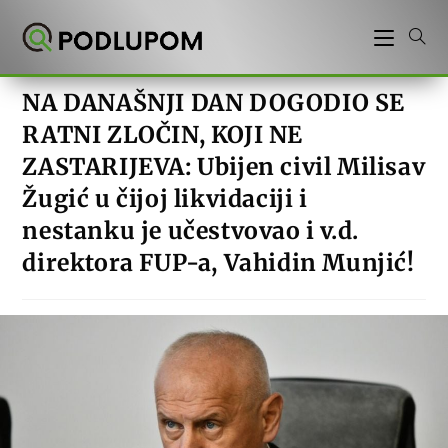
Preskoči
na
sadržaj
NA DANAŠNJI DAN DOGODIO SE
RATNI ZLOČIN, KOJI NE
ZASTARIJEVA: Ubijen civil Milisav
Žugić u čijoj likvidaciji i
nestanku je učestvovao i v.d.
direktora FUP-a, Vahidin Munjić!