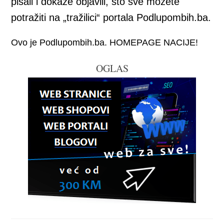
pisali i dokaze objavili, što sve možete
potražiti na „tražilici“ portala Podlupombih.ba.
Ovo je Podlupombih.ba. HOMEPAGE NACIJE!
OGLAS