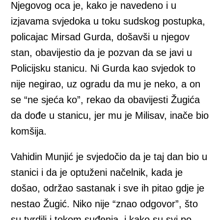
Njegovog oca je, kako je navedeno i u
izjavama svjedoka u toku sudskog postupka,
policajac Mirsad Gurda, došavši u njegov
stan, obavijestio da je pozvan da se javi u
Policijsku stanicu. Ni Gurda kao svjedok to
nije negirao, uz ogradu da mu je neko, a on
se “ne sjeća ko”, rekao da obavijesti Žugića
da dođe u stanicu, jer mu je Milisav, inače bio
komšija.
Vahidin Munjić je svjedočio da je taj dan bio u
stanici i da je optuženi načelnik, kada je
došao, održao sastanak i sve ih pitao gdje je
nestao Žugić. Niko nije “znao odgovor”, što
su tvrdili i tokom suđenja, i kako su svi po