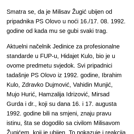
Smatra se, da je Milisav Žugić ubijen od
pripadnika PS Olovo u noći 16./17. 08. 1992.
godine od kada mu se gubi svaki trag.
Aktuelni načelnik Jedinice za profesionalne
standarde u FUP-u, Hidajet Kulo, bio je u
ovome predmetu svjedok. Svi pripadnici
tadašnje PS Olovo iz 1992. godine, Ibrahim
Kulo, Zdravko Dujmović, Vahidin Munjić,
Mujo Hurić, Hamzalija Idrizović, Mirsad
Gurda i dr., koji su dana 16. i 17. augusta
1992. godine bili na smjeni, znaju pravu
istinu, šta se dogodilo sa civilom Milisavom
Žugićem, koji je ubijen. To pokazuje i reakcija