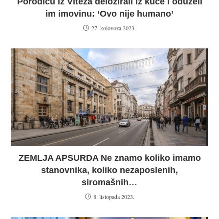
Porodicu iz Viteza deložirali iz kuće i oduzeli
im imovinu: ‘Ovo nije humano’
27. kolovoza 2023.
ZEMLJA APSURDA Ne znamo koliko imamo
stanovnika, koliko nezaposlenih,
siromašnih…
8. listopada 2023.