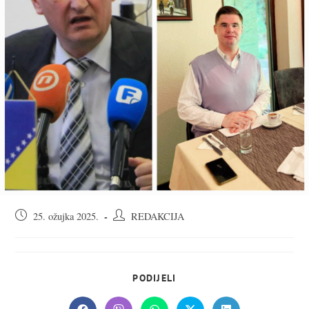
Objava
Autor
25. ožujka 2025.
REDAKCIJA
objavljena:
objave:
SHARE
PODIJELI
THIS
CONTENT