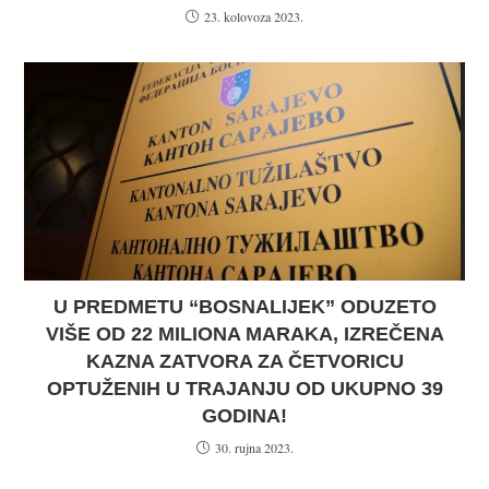
23. kolovoza 2023.
U PREDMETU “BOSNALIJEK” ODUZETO
VIŠE OD 22 MILIONA MARAKA, IZREČENA
KAZNA ZATVORA ZA ČETVORICU
OPTUŽENIH U TRAJANJU OD UKUPNO 39
GODINA!
30. rujna 2023.