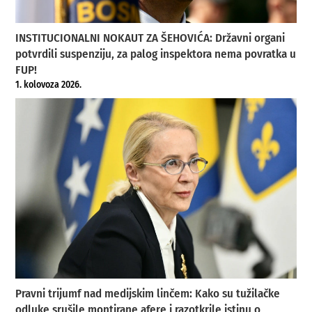
INSTITUCIONALNI NOKAUT ZA ŠEHOVIĆA: Državni organi
potvrdili suspenziju, za palog inspektora nema povratka u
FUP!
1. kolovoza 2026.
Pravni trijumf nad medijskim linčem: Kako su tužilačke
odluke srušile montirane afere i razotkrile istinu o