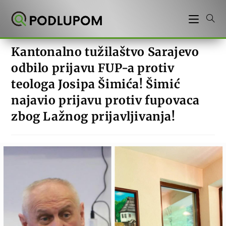
Preskoči
na
sadržaj
Kantonalno tužilaštvo Sarajevo
odbilo prijavu FUP-a protiv
teologa Josipa Šimića! Šimić
najavio prijavu protiv fupovaca
zbog Lažnog prijavljivanja!