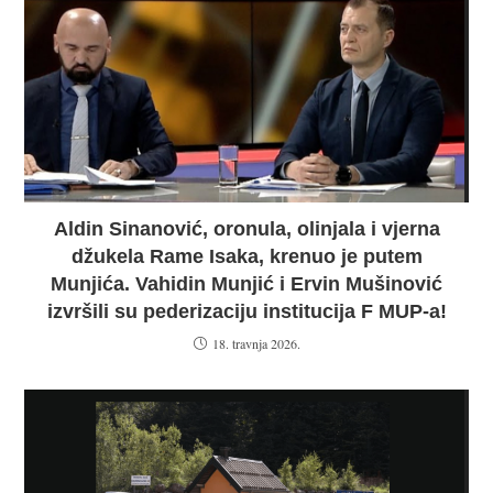
Aldin Sinanović, oronula, olinjala i vjerna
džukela Rame Isaka, krenuo je putem
Munjića. Vahidin Munjić i Ervin Mušinović
izvršili su pederizaciju institucija F MUP-a!
18. travnja 2026.