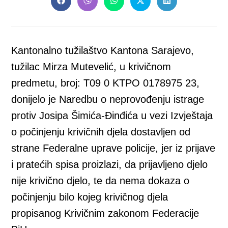
Opens
Opens
Opens
Opens
Opens
in
in
in
in
in
a
a
a
a
a
new
new
new
new
new
window
window
window
window
window
Kantonalno tužilaštvo Kantona Sarajevo,
tužilac Mirza Mutevelić, u krivičnom
predmetu, broj: T09 0 KTPO 0178975 23,
donijelo je Naredbu o neprovođenju istrage
protiv Josipa Šimića-Đinđića u vezi Izvještaja
o počinjenju krivičnih djela dostavljen od
strane Federalne uprave policije, jer iz prijave
i pratećih spisa proizlazi, da prijavljeno djelo
nije krivično djelo, te da nema dokaza o
počinjenju bilo kojeg krivičnog djela
propisanog Krivičnim zakonom Federacije