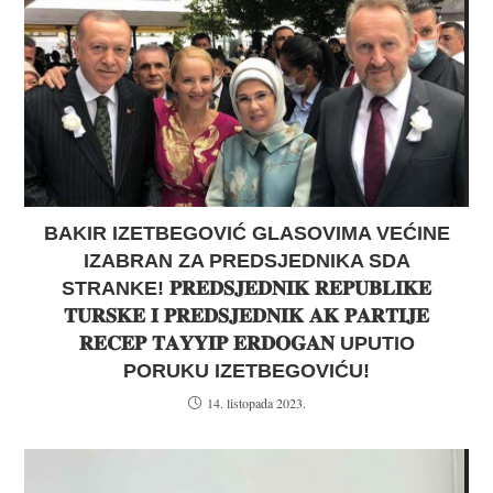
BAKIR IZETBEGOVIĆ GLASOVIMA VEĆINE
IZABRAN ZA PREDSJEDNIKA SDA
STRANKE! 𝐏𝐑𝐄𝐃𝐒𝐉𝐄𝐃𝐍𝐈𝐊 𝐑𝐄𝐏𝐔𝐁𝐋𝐈𝐊𝐄
𝐓𝐔𝐑𝐒𝐊𝐄 𝐈 𝐏𝐑𝐄𝐃𝐒𝐉𝐄𝐃𝐍𝐈𝐊 𝐀𝐊 𝐏𝐀𝐑𝐓𝐈𝐉𝐄
𝐑𝐄𝐂𝐄𝐏 𝐓𝐀𝐘𝐘𝐈𝐏 𝐄𝐑𝐃𝐎𝐆𝐀𝐍 UPUTIO
PORUKU IZETBEGOVIĆU!
14. listopada 2023.