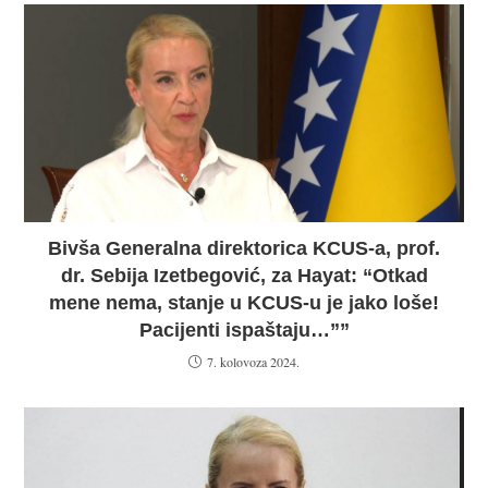
Bivša Generalna direktorica KCUS-a, prof.
dr. Sebija Izetbegović, za Hayat: “Otkad
mene nema, stanje u KCUS-u je jako loše!
Pacijenti ispaštaju…””
7. kolovoza 2024.