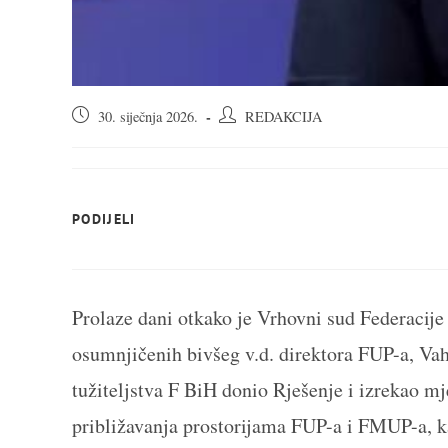
Objava
Autor
30. siječnja 2026.
REDAKCIJA
objavljena:
objave:
SHARE
PODIJELI
THIS
CONTENT
Prolaze dani otkako je Vrhovni sud Federacij
osumnjičenih bivšeg v.d. direktora FUP-a, Vah
tužiteljstva F BiH donio Rješenje i izrekao m
približavanja prostorijama FUP-a i FMUP-a, k