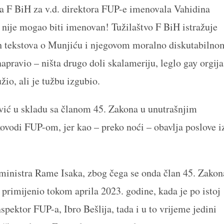
da F BiH za v.d. direktora FUP-e imenovala Vahidina
 nije mogao biti imenovan! Tužilaštvo F BiH istražuje
gih tekstova o Munjiću i njegovom moralno diskutabilno
apravio – ništa drugo doli skalameriju, leglo gay orgija
žio, ali je tužbu izgubio.
ović u skladu sa članom 45. Zakona u unutrašnjim
odi FUP-om, jer kao – preko noći – obavlja poslove i
ministra Rame Isaka, zbog čega se onda član 45. Zakon
primijenio tokom aprila 2023. godine, kada je po istoj
spektor FUP-a, Ibro Bešlija, tada i u to vrijeme jedini