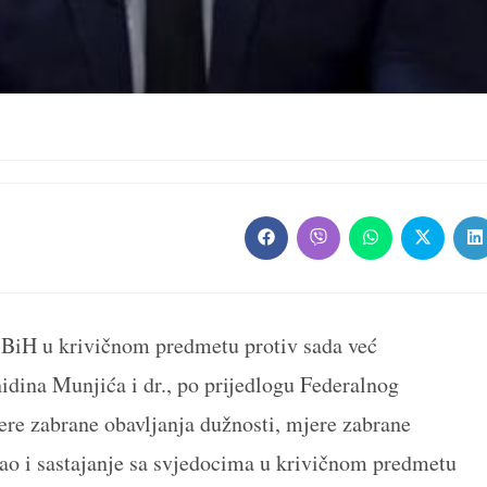
Opens
Opens
Opens
Opens
O
in
in
in
in
in
a
a
a
a
a
new
new
new
new
n
window
window
window
window
w
e BiH u krivičnom predmetu protiv sada već
idina Munjića i dr., po prijedlogu Federalnog
jere zabrane obavljanja dužnosti, mjere zabrane
ao i sastajanje sa svjedocima u krivičnom predmetu