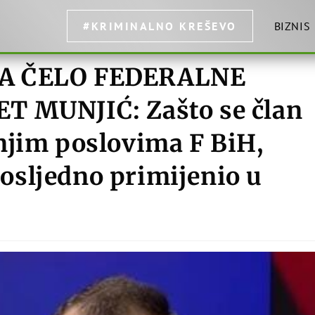
#KRIMINALNO KREŠEVO
BIZNIS
NA ČELO FEDERALNE
T MUNJIĆ: Zašto se član
njim poslovima F BiH,
 dosljedno primijenio u