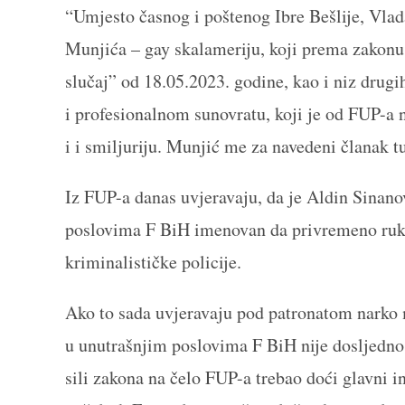
“Umjesto časnog i poštenog Ibre Bešlije, Vla
Munjića – gay skalameriju, koji prema zakonu
slučaj” od 18.05.2023. godine, kao i niz dru
i profesionalnom sunovratu, koji je od FUP-a n
i i smiljuriju. Munjić me za navedeni članak tu
Iz FUP-a danas uvjeravaju, da je Aldin Sinan
poslovima F BiH imenovan da privremeno rukov
kriminalističke policije.
Ako to sada uvjeravaju pod patronatom narko 
u unutrašnjim poslovima F BiH nije dosljedno 
sili zakona na čelo FUP-a trebao doći glavni in