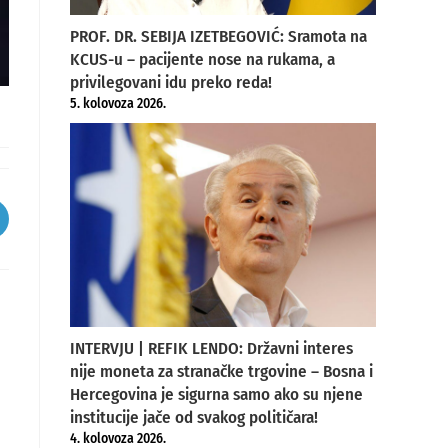
PROF. DR. SEBIJA IZETBEGOVIĆ: Sramota na
KCUS-u – pacijente nose na rukama, a
privilegovani idu preko reda!
5. kolovoza 2026.
pens
ew
indow
INTERVJU | REFIK LENDO: Državni interes
nije moneta za stranačke trgovine – Bosna i
Hercegovina je sigurna samo ako su njene
institucije jače od svakog političara!
4. kolovoza 2026.