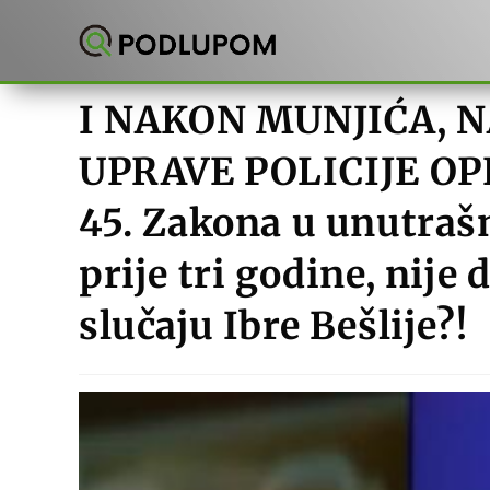
Preskoči
na
sadržaj
I NAKON MUNJIĆA, 
UPRAVE POLICIJE OPE
45. Zakona u unutraš
prije tri godine, nije
slučaju Ibre Bešlije?!