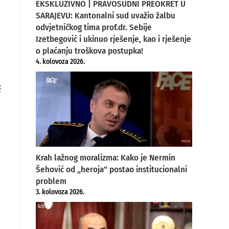
EKSKLUZIVNO | PRAVOSUDNI PREOKRET U
SARAJEVU: Kantonalni sud uvažio žalbu
odvjetničkog tima prof.dr. Sebije
Izetbegović i ukinuo rješenje, kao i rješenje
o plaćanju troškova postupka!
4. kolovoza 2026.
ć
Krah lažnog moralizma: Kako je Nermin
Šehović od „heroja“ postao institucionalni
problem
3. kolovoza 2026.