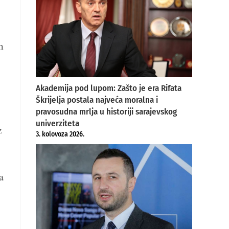
m
Akademija pod lupom: Zašto je era Rifata
Škrijelja postala najveća moralna i
pravosudna mrlja u historiji sarajevskog
univerziteta
z
3. kolovoza 2026.
a