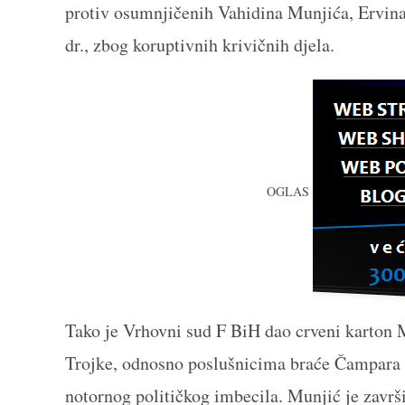
protiv osumnjičenih Vahidina Munjića, Ervin
dr., zbog koruptivnih krivičnih djela.
OGLAS
Tako je Vrhovni sud F BiH dao crveni karton 
Trojke, odnosno poslušnicima braće Čampara i
notornog političkog imbecila. Munjić je završi