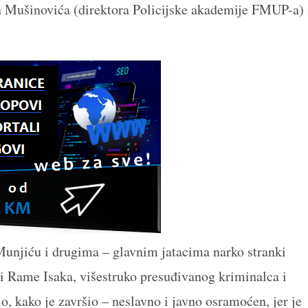
a Mušinovića (direktora Policijske akademije FMUP-a) 
Munjiću i drugima – glavnim jatacima narko stranki
 Rame Isaka, višestruko presuđivanog kriminalca i
o, kako je završio – neslavno i javno osramoćen, jer je