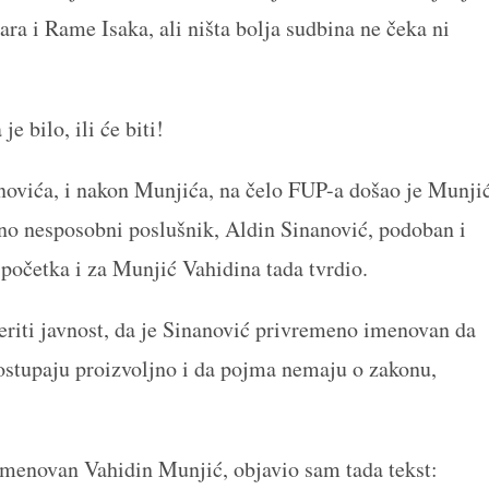
ra i Rame Isaka, ali ništa bolja sudbina ne čeka ni
e bilo, ili će biti!
ovića, i nakon Munjića, na čelo FUP-a došao je Munji
lno nesposobni poslušnik, Aldin Sinanović, podoban i
početka i za Munjić Vahidina tada tvrdio.
eriti javnost, da je Sinanović privremeno imenovan da
stupaju proizvoljno i da pojma nemaju o zakonu,
imenovan Vahidin Munjić, objavio sam tada tekst: