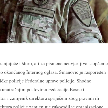
anjujuće i šturo, ali za pismene neuvjerljivo saopćenje
to okončanog Internog oglasa, Sinanović je raspoređen
ičke policije Federalne uprave policije. Shodno
 unutrašnjim poslovima Federacije Bosne i
tor i zamjenik direktora spriječeni zbog pravnih ili
rektora policije zamjenjuje rukovodilac organizacione