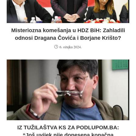
Misteriozna komešanja u HDZ BiH: Zahladili
odnosi Dragana Čovića i Borjane Krišto?
6. ožujka 2024.
IZ TUŽILAŠTVA KS ZA PODLUPOM.BA:
“Još uvijek nije donesena konačna