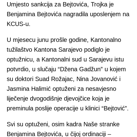
Umjesto sankcija za Bejtovića, Trojka je
Benjamina Bejtovića nagradila uposlenjem na
KCUS-u.
U mjesecu junu prošle godine, Kantonalno
tužilaštvo Kantona Sarajevo podiglo je
optužnicu, a Kantonalni sud u Sarajevu istu
potvrdio, u slučaju “Džena Gadžun” u kojem
su doktori Suad Rožajac, Nina Jovanović i
Jasmina Halimić optuženi za nesavjesno
liječenje dvogodišnje djevojčice koja je
preminula poslije operacije u klinici “Bejtović”.
Svi su optuženi, osim kadra Naše stranke
Benjamina Bejtovića, u čijoj ordinaciji –