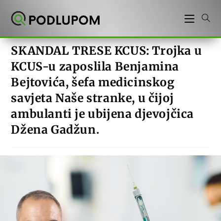
Preskoči
na
sadržaj
SKANDAL TRESE KCUS: Trojka u
KCUS-u zaposlila Benjamina
Bejtovića, šefa medicinskog
savjeta Naše stranke, u čijoj
ambulanti je ubijena djevojčica
Džena Gadžun.