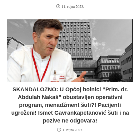
11. rujna 2023.
SKANDALOZNO: U Općoj bolnici “Prim. dr.
Abdulah Nakaš” obustavljen operativni
program, menadžment šuti?! Pacijenti
ugroženi! Ismet Gavrankapetanović šuti i na
pozive ne odgovara!
1. rujna 2023.