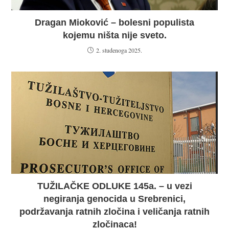
Dragan Mioković – bolesni populista
kojemu ništa nije sveto.
2. studenoga 2025.
TUŽILAČKE ODLUKE 145a. – u vezi
negiranja genocida u Srebrenici,
podržavanja ratnih zločina i veličanja ratnih
zločinaca!