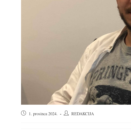
Objava
Autor
1. prosinca 2024.
REDAKCIJA
objavljena:
objave: