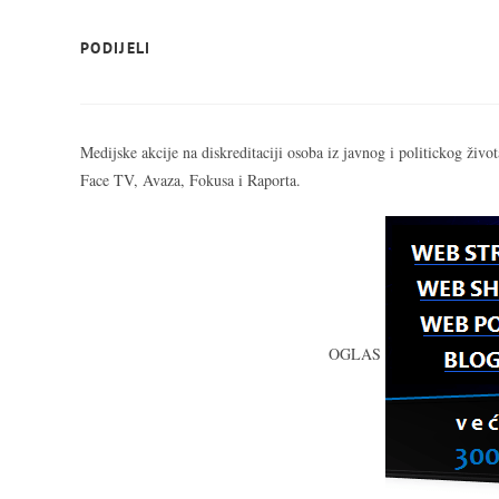
SHARE
PODIJELI
THIS
CONTENT
Medijske akcije na diskreditaciji osoba iz javnog i politickog ži
Face TV, Avaza, Fokusa i Raporta.
OGLAS