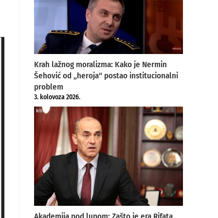
Krah lažnog moralizma: Kako je Nermin
Šehović od „heroja“ postao institucionalni
problem
3. kolovoza 2026.
Akademija pod lupom: Zašto je era Rifata