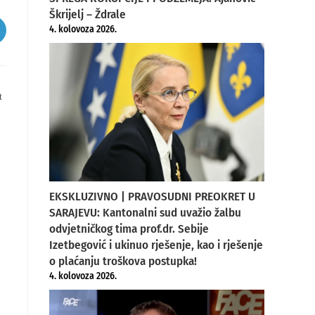
Škrijelj – Ždrale
4. kolovoza 2026.
pens
ew
indow
t
EKSKLUZIVNO | PRAVOSUDNI PREOKRET U
SARAJEVU: Kantonalni sud uvažio žalbu
odvjetničkog tima prof.dr. Sebije
Izetbegović i ukinuo rješenje, kao i rješenje
o plaćanju troškova postupka!
4. kolovoza 2026.