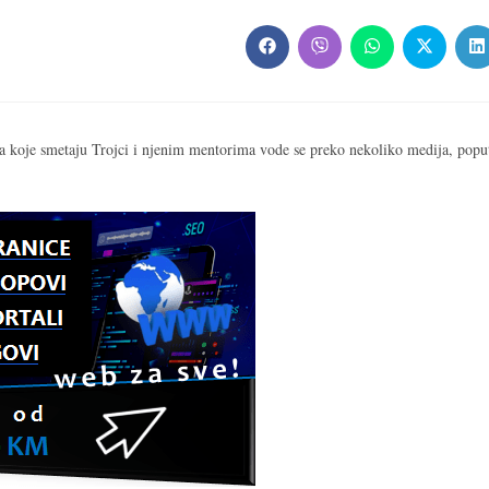
Opens
Opens
Opens
Opens
O
in
in
in
in
in
a
a
a
a
a
new
new
new
new
n
window
window
window
window
w
vota koje smetaju Trojci i njenim mentorima vode se preko nekoliko medija, popu