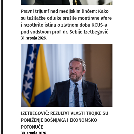
Pravni trijumf nad medijskim linčem: Kako
su tužilačke odluke srušile montirane afere
i razotkrile istinu o zlatnom dobu KCUS-a
pod vodstvom prof. dr. Sebije Izetbegović
31. srpnja 2026.
IZETBEGOVIĆ: REZULTAT VLASTI TROJKE SU
PONIŽENJE BOŠNJAKA I EKONOMSKO
POTONUĆE
30. srpnja 2026.