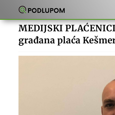
Preskoči
na
sadržaj
MEDIJSKI PLAĆENICI:
građana plaća Kešmer