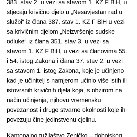
383. stav 2. u vezi sa stavom 1. KZ F BiH, u
stjecaju krivično djelo u „Nesavjestan rad u
službi“ iz člana 387. stav 1. KZ F BiH u vezi
sa krivičnim djelom „Neizvršenje sudske
odluke“ iz člana 351. stav 3. u vezi sa
stavom 1. KZ F BiH, u vezi sa članovima 55.
i 54. istog Zakona i člana 37. stav 2. u vezi
sa stavom 1. istog Zakona, koje je učinjeno
kad je učinitelj s namjerom učinio više istih ili
istovrsnih krivičnih djela koja, s obzirom na
način učinjenja, njihovu vremensku
povezanost i druge stvarne okolnosti koje ih
povezuju čine jedinstvenu cjelinu.
Kantonalno tužilaštvo Zeničko – dobojskog