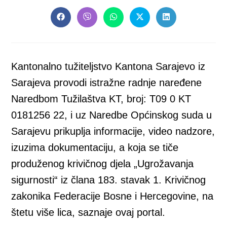
THIS
CONTENT
Opens
Opens
Opens
Opens
Opens
in
in
in
in
in
a
a
a
a
a
new
new
new
new
new
window
window
window
window
window
Kantonalno tužiteljstvo Kantona Sarajevo iz
Sarajeva provodi istražne radnje naređene
Naredbom Tužilaštva KT, broj: T09 0 KT
0181256 22, i uz Naredbe Općinskog suda u
Sarajevu prikuplja informacije, video nadzore,
izuzima dokumentaciju, a koja se tiče
produženog krivičnog djela „Ugrožavanja
sigurnosti“ iz člana 183. stavak 1. Krivičnog
zakonika Federacije Bosne i Hercegovine, na
štetu više lica, saznaje ovaj portal.