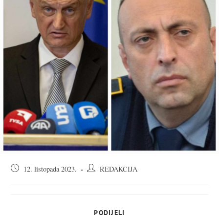
Objava
Autor
12. listopada 2023.
REDAKCIJA
objavljena:
objave:
SHARE
PODIJELI