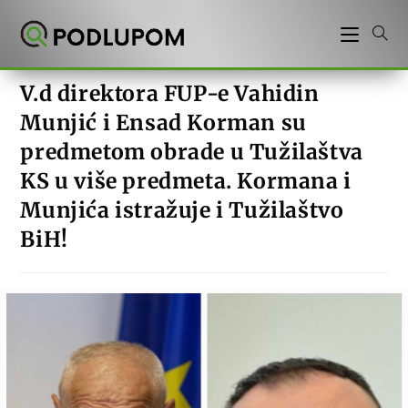
Preskoči
na
sadržaj
V.d direktora FUP-e Vahidin
Munjić i Ensad Korman su
predmetom obrade u Tužilaštva
KS u više predmeta. Kormana i
Munjića istražuje i Tužilaštvo
BiH!