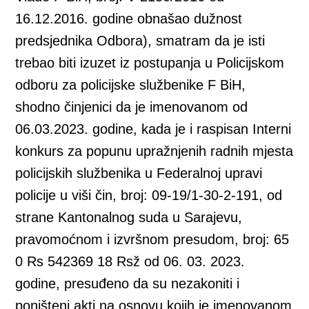
16.12.2016. godine obnašao dužnost
predsjednika Odbora), smatram da je isti
trebao biti izuzet iz postupanja u Policijskom
odboru za policijske službenike F BiH,
shodno činjenici da je imenovanom od
06.03.2023. godine, kada je i raspisan Interni
konkurs za popunu upražnjenih radnih mjesta
policijskih službenika u Federalnoj upravi
policije u viši čin, broj: 09-19/1-30-2-191, od
strane Kantonalnog suda u Sarajevu,
pravomoćnom i izvršnom presudom, broj: 65
0 Rs 542369 18 Rsž od 06. 03. 2023.
godine, presuđeno da su nezakoniti i
poništeni akti na osnovu kojih je imenovanom