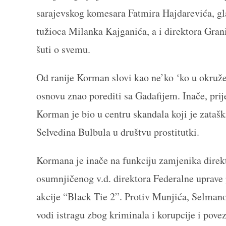
sarajevskog komesara Fatmira Hajdarevića, gla
tužioca Milanka Kajganića, a i direktora Gran
šuti o svemu.
Od ranije Korman slovi kao ne’ko ‘ko u okruže
osnovu znao porediti sa Gadafijem. Inače, pri
Korman je bio u centru skandala koji je zataš
Selvedina Bulbula u društvu prostitutki.
Kormana je inače na funkciju zamjenika direkt
osumnjičenog v.d. direktora Federalne uprave 
akcije “Black Tie 2”. Protiv Munjića, Selmano
vodi istragu zbog kriminala i korupcije i pove