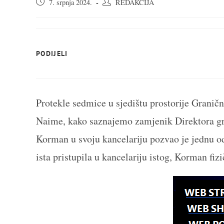
Objava
Autor
7. srpnja 2024.
REDAKCIJA
objavljena:
objave:
SHARE
PODIJELI
THIS
CONTENT
Protekle sedmice u sjedištu prostorije Granič
Naime, kako saznajemo zamjenik Direktora gr
Korman u svoju kancelariju pozvao je jednu od
ista pristupila u kancelariju istog, Korman fiz