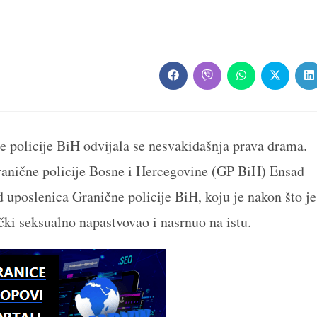
Opens
Opens
Opens
Opens
O
in
in
in
in
in
a
a
a
a
a
new
new
new
new
n
window
window
window
window
w
ne policije BiH odvijala se nesvakidašnja prava drama.
anične policije Bosne i Hercegovine (GP BiH) Ensad
 uposlenica Granične policije BiH, koju je nakon što je
ički seksualno napastvovao i nasrnuo na istu.