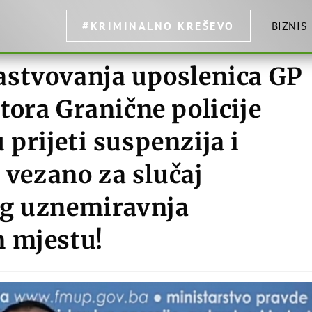
#KRIMINALNO KREŠEVO
BIZNIS
astvovanja uposlenica GP
ora Granične policije
prijeti suspenzija i
e vezano za slučaj
og uznemiravnja
 mjestu!