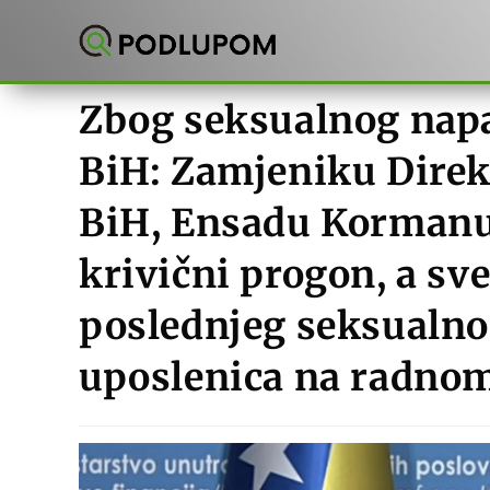
Preskoči
na
sadržaj
Zbog seksualnog nap
BiH: Zamjeniku Direkt
BiH, Ensadu Kormanu 
krivični progon, a sv
poslednjeg seksualn
uposlenica na radnom