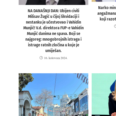
Narko mini
NA DANAŠNJI DAN: Ubijen civili
angažmana 
Milisav Žugić u čijoj likvidaciji i
koji razo
nestanku je učestvovao i Vahidin
Munjić! V.d. direktora FUP-e Vahidin
Munjić danima ne spava. Boji se
najgoreg: mnogobrojnih istraga i
istrage ratnih zločina u koje je
umiješan.
16. kolovoza 2024.