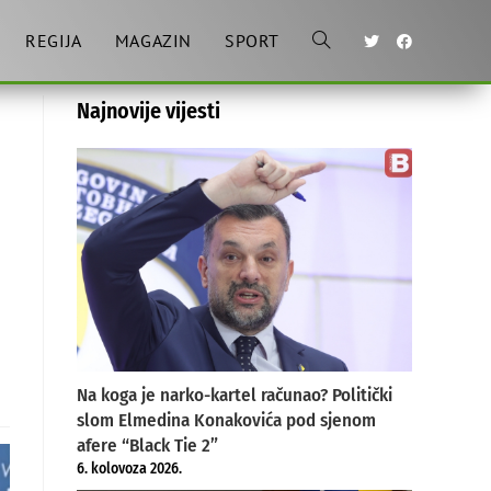
REGIJA
MAGAZIN
SPORT
Toggle
Najnovije vijesti
website
search
Na koga je narko-kartel računao? Politički
slom Elmedina Konakovića pod sjenom
afere “Black Tie 2”
6. kolovoza 2026.