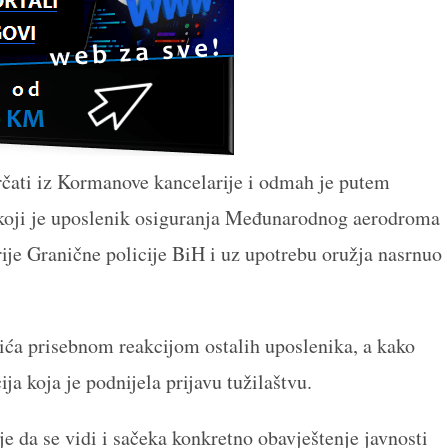
trčati iz Kormanove kancelarije i odmah je putem
, koji je uposlenik osiguranja Međunarodnog aerodroma
ije Granične policije BiH i uz upotrebu oružja nasrnuo
lića prisebnom reakcijom ostalih uposlenika, a kako
a koja je podnijela prijavu tužilaštvu.
aje da se vidi i sačeka konkretno obavještenje javnosti