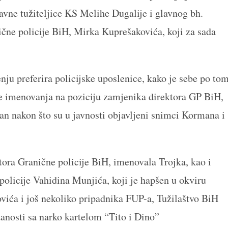
vne tužiteljice KS Melihe Dugalije i glavnog bh.
ične policije BiH, Mirka Kuprešakovića, koji za sada
nju preferira policijske uposlenice, kako je sebe po to
je imenovanja na poziciju zamjenika direktora GP BiH,
kan nakon što su u javnosti objavljeni snimci Kormana i
ora Granične policije BiH, imenovala Trojka, kao i
policije Vahidina Munjića, koji je hapšen u okviru
vića i još nekoliko pripadnika FUP-a, Tužilaštvo BiH
zanosti sa narko kartelom “Tito i Dino”