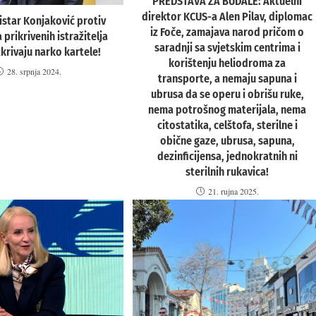
PREDSTAVA ZA BUDALE: Aktuelni
direktor KCUS-a Alen Pilav, diplomac
star Konjaković protiv
iz Foče, zamajava narod pričom o
prikrivenih istražitelja
saradnji sa svjetskim centrima i
tkrivaju narko kartele!
korištenju heliodroma za
28. srpnja 2024.
transporte, a nemaju sapuna i
ubrusa da se operu i obrišu ruke,
nema potrošnog materijala, nema
citostatika, celštofa, sterilne i
obične gaze, ubrusa, sapuna,
dezinficijensa, jednokratnih ni
sterilnih rukavica!
21. rujna 2025.