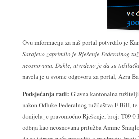
Ovu informaciju za naš portal potvrdilo je Ka
Sarajevo zaprimilo je Rješenje Federalnog tu
neosnovana. Dakle, utvrđeno je da su tužilač
navela je u svome odgovoru za portal, Azra Ba
Podsjećanja radi:
Glavna kantonalna tužitelji
nakon Odluke Federalnog tužilaštva F BiH, te 
donijela je pravomoćno Rješenje, broj: T09 0
odbija kao neosnovana pritužba Amine Smajl
da se istraga neće provoditi u predmetu, broj