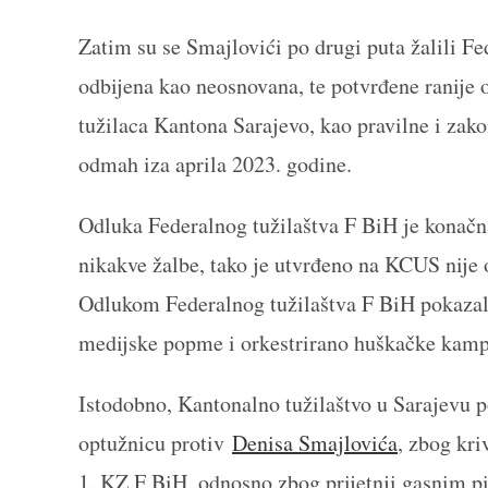
Zatim su se Smajlovići po drugi puta žalili Fe
odbijena kao neosnovana, te potvrđene ranije o
tužilaca Kantona Sarajevo, kao pravilne i zako
odmah iza aprila 2023. godine.
Odluka Federalnog tužilaštva F BiH je konačna 
nikakve žalbe, tako je utvrđeno na KCUS nije 
Odlukom Federalnog tužilaštva F BiH pokazala
medijske popme i orkestrirano huškačke ka
Istodobno, Kantonalno tužilaštvo u Sarajevu p
optužnicu protiv
Denisa Smajlovića
, zbog kri
1. KZ F BiH, odnosno zbog prijetnji gasnim p