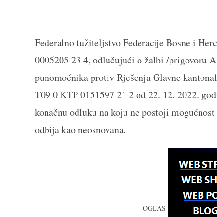
THIS
CONTENT
Federalno tužiteljstvo Federacije Bosne i Her
0005205 23 4, odlučujući o žalbi /prigovoru A
punomoćnika protiv Rješenja Glavne kantonalne
T09 0 KTP 0151597 21 2 od 22. 12. 2022. godin
konačnu odluku na koju ne postoji mogućnost
odbija kao neosnovana.
OGLAS