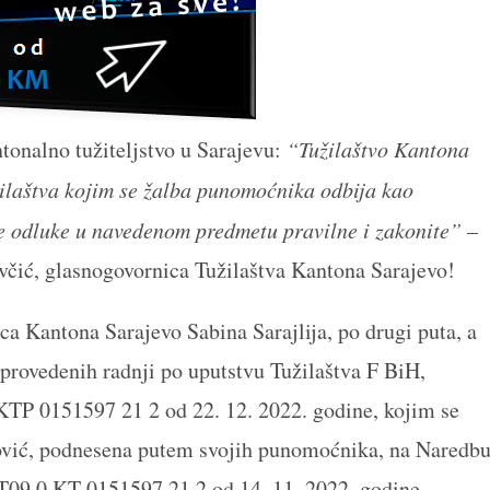
ntonalno tužiteljstvo u Sarajevu:
“Tužilaštvo Kantona
žilaštva kojim se žalba punomoćnika odbija kao
ke odluke u navedenom predmetu pravilne i zakonite”
–
včić, glasnogovornica Tužilaštva Kantona Sarajevo!
ca Kantona Sarajevo Sabina Sarajlija, po drugi puta, a
provedenih radnji po uputstvu Tužilaštva F BiH,
 KTP 0151597 21 2 od 22. 12. 2022. godine, kojim se
ović, podnesena putem svojih punomoćnika, na Naredb
: T09 0 KT 0151597 21 2 od 14. 11. 2022. godine.