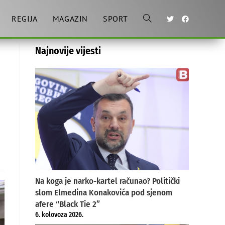
REGIJA
MAGAZIN
SPORT
Toggle
Najnovije vijesti
website
search
Na koga je narko-kartel računao? Politički
slom Elmedina Konakovića pod sjenom
afere “Black Tie 2”
6. kolovoza 2026.