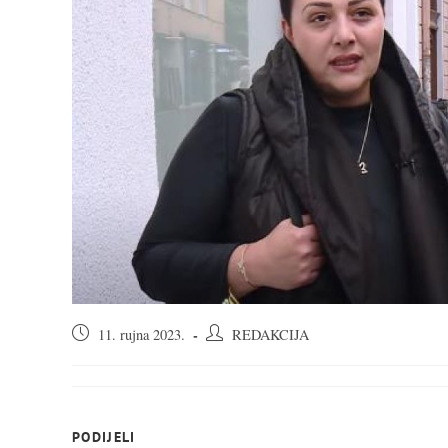
Objava
Autor
11. rujna 2023.
REDAKCIJA
objavljena:
objave:
SHARE
PODIJELI