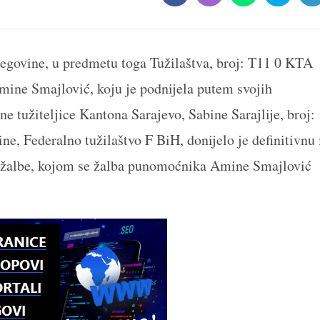
in
in
in
in
in
a
a
a
a
a
new
new
new
new
n
window
window
window
window
w
cegovine, u predmetu toga Tužilaštva, broj: T11 0 KTA
mine Smajlović, koju je podnijela putem svojih
 tužiteljice Kantona Sarajevo, Sabine Sarajlije, broj:
e, Federalno tužilaštvo F BiH, donijelo je definitivnu 
 žalbe, kojom se žalba punomoćnika Amine Smajlović