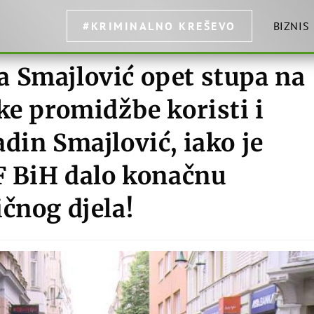
#KRIMINALNO KREŠEVO
BIZNIS
 Smajlović opet stupa na
ke promidžbe koristi i
din Smajlović, iako je
 F BiH dalo konačnu
čnog djela!