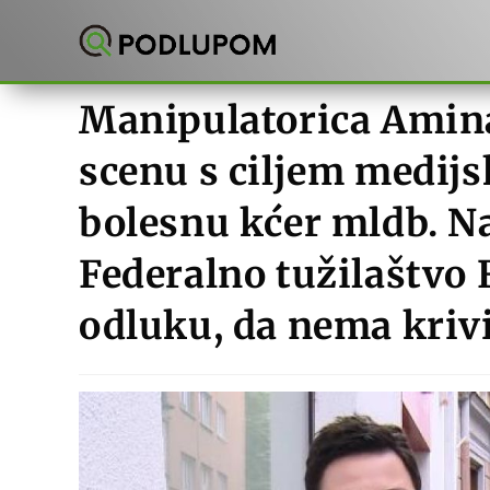
Preskoči
na
sadržaj
Manipulatorica Amina
scenu s ciljem medijs
bolesnu kćer mldb. Na
Federalno tužilaštvo
odluku, da nema krivi