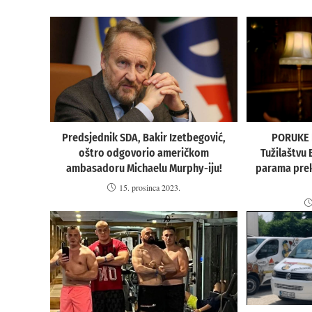
Predsjednik SDA, Bakir Izetbegović,
PORUKE I
oštro odgovorio američkom
Tužilaštvu
ambasadoru Michaelu Murphy-iju!
parama prek
15. prosinca 2023.