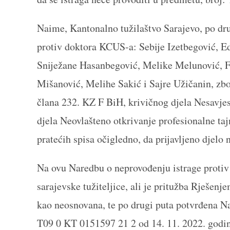
Naime, Kantonalno tužilaštvo Sarajevo, po dru
protiv doktora KCUS-a: Sebije Izetbegović, E
Sniježane Hasanbegović, Melike Melunović, F
Mišanović, Melihe Sakić i Sajre Užičanin, zb
člana 232. KZ F BiH, krivičnog djela Nesavjesn
djela Neovlašteno otkrivanje profesionalne tajn
pratećih spisa očigledno, da prijavljeno djelo n
Na ovu Naredbu o neprovođenju istrage protiv
sarajevske tužiteljice, ali je pritužba Rješenj
kao neosnovana, te po drugi puta potvrđena Na
T09 0 KT 0151597 21 2 od 14. 11. 2022. godin