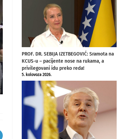
PROF. DR. SEBIJA IZETBEGOVIĆ: Sramota na
KCUS-u – pacijente nose na rukama, a
privilegovani idu preko reda!
5. kolovoza 2026.
pens