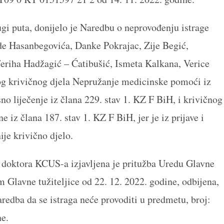
gi puta, donijelo je Naredbu o neprovođenju istrage
de Hasanbegovića, Danke Pokrajac, Zije Begić,
eriha Hadžagić – Ćatibušić, Ismeta Kalkana, Verice
og krivičnog djela Nepružanje medicinske pomoći iz
o liječenje iz člana 229. stav 1. KZ F BiH, i krivičnog
e iz člana 187. stav 1. KZ F BiH, jer je iz prijave i
ije krivično djelo.
 doktora KCUS-a izjavljena je pritužba Uredu Glavne
em Glavne tužiteljice od 22. 12. 2022. godine, odbijena,
redba da se istraga neće provoditi u predmetu, broj:
e.