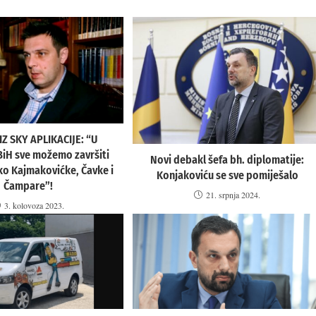
Z SKY APLIKACIJE: “U
 BiH sve možemo završiti
Novi debakl šefa bh. diplomatije:
o Kajmakovićke, Čavke i
Konjakoviću se sve pomiješalo
Čampare”!
21. srpnja 2024.
3. kolovoza 2023.