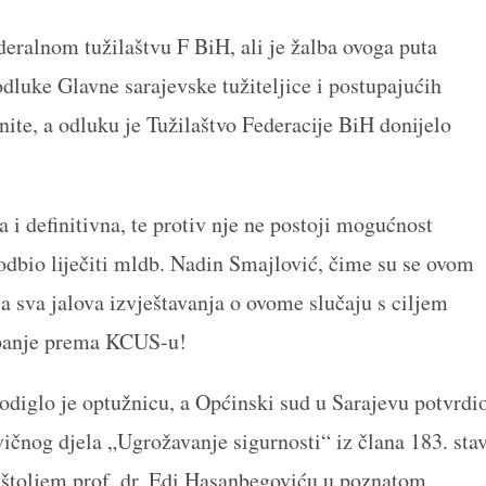
deralnom tužilaštvu F BiH, ali je žalba ovoga puta
dluke Glavne sarajevske tužiteljice i postupajućih
nite, a odluku je Tužilaštvo Federacije BiH donijelo
i definitivna, te protiv nje ne postoji mogućnost
odbio liječiti mldb. Nadin Smajlović, čime su se ovom
 sva jalova izvještavanja o ovome slučaju s ciljem
mpanje prema KCUS-u!
odiglo je optužnicu, a Općinski sud u Sarajevu potvrdi
vičnog djela „Ugrožavanje sigurnosti“ iz člana 183. sta
ištoljem prof. dr. Edi Hasanbegoviću u poznatom