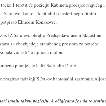
tačke 1 teretit će poziciju Kabineta predsjedavajućeg i
Sarajevo, konto – kapitalni transferi neprofitnim
e potpisao Elmedin Konaković.
žlis IZ Sarajevo obratio Predsjedavajućem Skupštine
tava za obezbjeđeje stambenog prostora za potrebe
Konaković uslišio njihovu molbu.
mbeno pitanje” je hafiz Sadrudin Išerić.
 je reagirao tadašnji SDA-ov kantonalni zastupnik Aljoš
eri imaju takvu poziciju. A očigledno je i da te stotin