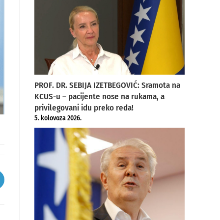
PROF. DR. SEBIJA IZETBEGOVIĆ: Sramota na
KCUS-u – pacijente nose na rukama, a
privilegovani idu preko reda!
5. kolovoza 2026.
pens
ew
indow