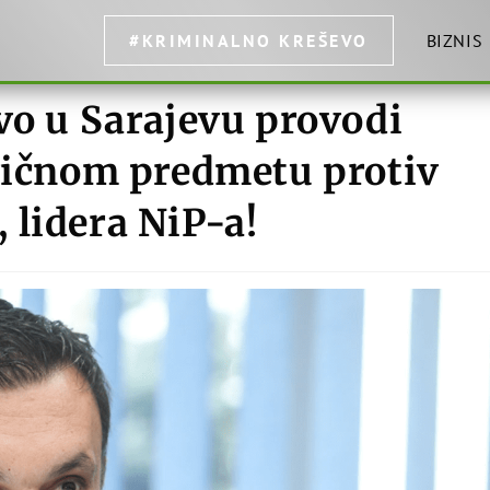
#KRIMINALNO KREŠEVO
BIZNIS
vo u Sarajevu provodi
ivičnom predmetu protiv
 lidera NiP-a!