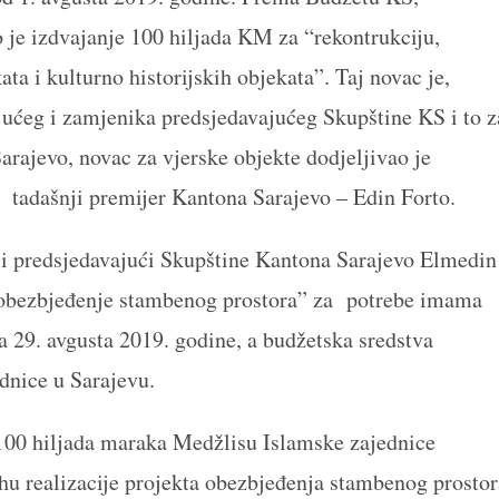
 je izdvajanje 100 hiljada KM za “rekontrukciju,
ata i kulturno historijskih objekata”. Taj novac je,
jućeg i zamjenika predsjedavajućeg Skupštine KS i to z
rajevo, novac za vjerske objekte dodjeljivao je
 tadašnji premijer Kantona Sarajevo – Edin Forto.
ji predsjedavajući Skupštine Kantona Sarajevo Elmedin
“obezbjeđenje stambenog prostora” za potrebe imama
 29. avgusta 2019. godine, a budžetska sredstva
dnice u Sarajevu.
100 hiljada maraka Medžlisu Islamske zajednice
hu realizacije projekta obezbjeđenja stambenog prostor