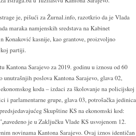
za Istraga.ba u Tužilaštvu Kantona Sarajevo.
rage je, pišući za Žurnal.info, razotkrio da je Vlada
jada maraka namjenskih sredstava na Kabinet
n Konaković kasnije, kao grantove, proizvoljno
oj partiji.
tu Kantona Sarajevo za 2019. godinu u iznosu od 60
vo unutrašnjih poslova Kantona Sarajevo, glava 02,
a ekonomskog koda – izdaci za školovanje na policijskoj
ci i parlamentarne grupe, glava 03, potrošačka jedinica
 predsjedavajućeg Skupštine KS na ekonomski kod:
,
”
navedeno je u Zaključku Vlade KS usvojenom 12.
enim novinama Kantona Sarajevo. Ovaj iznos identičan