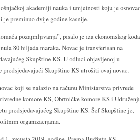
ošnjačkoj akademiji nauka i umjetnosti koju je osnova
 je preminuo dvije godine kasnije.
domaća pozajmljivanja”, pisalo je iza ekonomskog koda
inula 80 hiljada maraka. Novac je transferisan na
davajućeg Skupštine KS. U odluci objavljenoj u
predsjedavajući Skupštine KS utrošiti ovaj novac.
ovac koji se nalazio na računu Ministarstva privrede
 Privredne komore KS, Obrtničke komore KS i Udruženj
etu predsjedavajućeg Skupštine KS. Šef Skupštine je,
rofitnim organizacijama.
od 1. avgusta 2019. godine. Prema Budžetu KS,