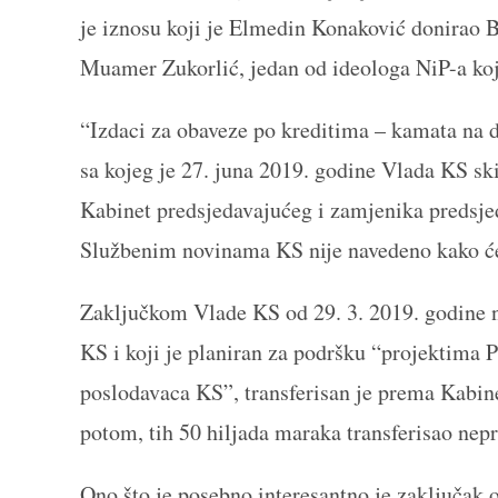
je iznosu koji je Elmedin Konaković donirao B
Muamer Zukorlić, jedan od ideologa NiP-a koji
“Izdaci za obaveze po kreditima – kamata na 
sa kojeg je 27. juna 2019. godine Vlada KS sk
Kabinet predsjedavajućeg i zamjenika predsje
Službenim novinama KS nije navedeno kako će 
Zaključkom Vlade KS od 29. 3. 2019. godine n
KS i koji je planiran za podršku “projektima
poslodavaca KS”, transferisan je prema Kabin
potom, tih 50 hiljada maraka transferisao nep
Ono što je posebno interesantno je zaključak 