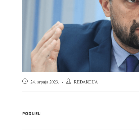
Objava
Autor
24. srpnja 2023.
REDAKCIJA
objavljena:
objave:
SHARE
PODIJELI
THIS
CONTENT