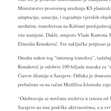
Ministarstvo prostornog uređenja KS planiralo
adaptaciju, sanaciju, i izgradnju vjerskih objek
međutim, transferisan na Kabinet predsjedava
iste namjene. Dakle, umjesto Vlade Kantona Sa
Elmedin Konaković. Sve zaključke potpisao je
Omaha nakon tog “internog transfera”, tadašn
Konaković je odobrio 100 hiljada maraka za 
Careve džamije u Sarajeve. Odluka je donesena
prebačena su na račun Medžlisa Islamske zaje
“Odobravaju se novčana sredstva u iznosu od 
Sarajevo na ime podrške aktivnostima, a u svr