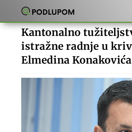
Preskoči
na
sadržaj
Kantonalno tužiteljst
istražne radnje u kr
Elmedina Konakovića,