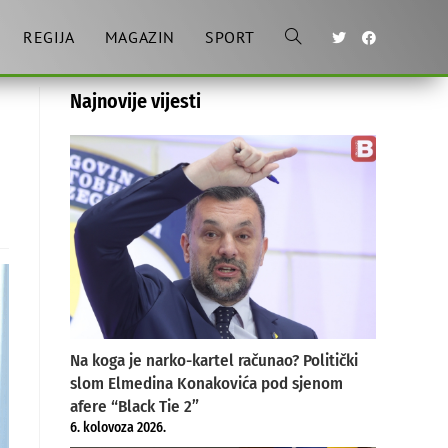
REGIJA
MAGAZIN
SPORT
Toggle
Najnovije vijesti
website
search
Na koga je narko-kartel računao? Politički
slom Elmedina Konakovića pod sjenom
afere “Black Tie 2”
6. kolovoza 2026.