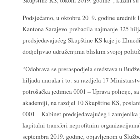
Skupštine KS, tokom 2019. godine”, kazali su 
Podsjećamo, u oktobru 2019. godine urednik Ist
Kantona Sarajevo prebacila najmanje 325 hil
predsjedavajućeg Skupštine KS koje je Elmedi
dodjeljivao udruženjima bliskim svojoj političk
“Odobrava se preraspodjela sredstava u Budže
hiljada maraka i to: sa razdjela 17 Ministarst
potrošačka jedinica 0001 – Uprava policije, s
akademiji, na razdjel 10 Skupštine KS, poslani
0001 – Kabinet predsjedavajućeg i zamjenika
kapitalni transferi neprofitnim organizacijama
septembra 2019. godine, objavljenom u Služb