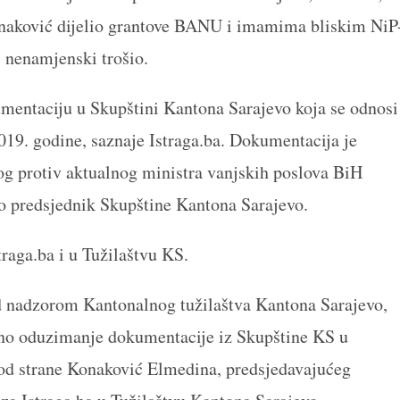
onaković dijelio grantove BANU i imamima bliskim NiP
 nenamjenski trošio.
kumentaciju u Skupštini Kantona Sarajevo koja se odnosi
019. godine, saznaje Istraga.ba. Dokumentacija je
og protiv aktualnog ministra vanjskih poslova BiH
o predsjednik Skupštine Kantona Sarajevo.
traga.ba i u Tužilaštvu KS.
d nadzorom Kantonalnog tužilaštva Kantona Sarajevo,
meno oduzimanje dokumentacije iz Skupštine KS u
a od strane Konaković Elmedina, predsjedavajućeg