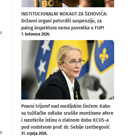
INSTITUCIONALNI NOKAUT ZA ŠEHOVIĆA:
Državni organi potvrdili suspenziju, za
palog inspektora nema povratka u FUP!
a
1. kolovoza 2026.
Pravni trijumf nad medijskim linčem: Kako
su tužilačke odluke srušile montirane afere
i razotkrile istinu o zlatnom dobu KCUS-a
pod vodstvom prof. dr. Sebije Izetbegović
a
31. srpnja 2026.