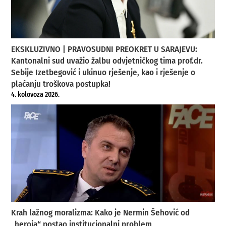
EKSKLUZIVNO | PRAVOSUDNI PREOKRET U SARAJEVU:
Kantonalni sud uvažio žalbu odvjetničkog tima prof.dr.
Sebije Izetbegović i ukinuo rješenje, kao i rješenje o
plaćanju troškova postupka!
4. kolovoza 2026.
Krah lažnog moralizma: Kako je Nermin Šehović od
„heroja“ postao institucionalni problem