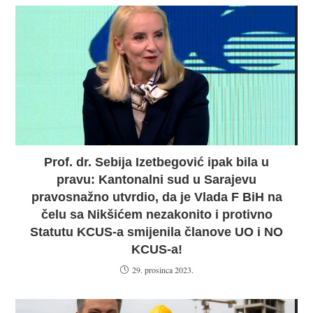
Prof. dr. Sebija Izetbegović ipak bila u
pravu: Kantonalni sud u Sarajevu
pravosnažno utvrdio, da je Vlada F BiH na
čelu sa Nikšićem nezakonito i protivno
Statutu KCUS-a smijenila članove UO i NO
KCUS-a!
29. prosinca 2023.