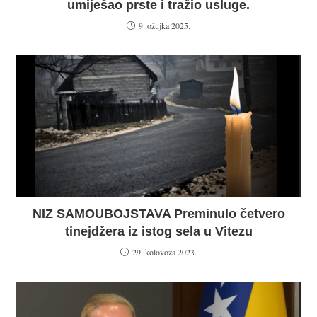
umiješao prste i tražio usluge.
9. ožujka 2025.
NIZ SAMOUBOJSTAVA Preminulo četvero
tinejdžera iz istog sela u Vitezu
29. kolovoza 2023.