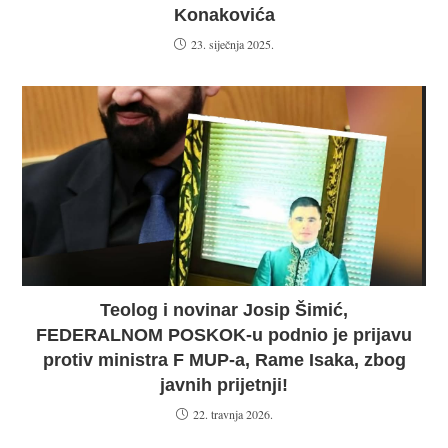
Konakovića
23. siječnja 2025.
Teolog i novinar Josip Šimić,
FEDERALNOM POSKOK-u podnio je prijavu
protiv ministra F MUP-a, Rame Isaka, zbog
javnih prijetnji!
22. travnja 2026.