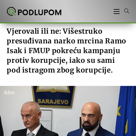
Preskoči
na
sadržaj
Vjerovali ili ne: Višestruko
presuđivana narko mrcina Ramo
Isak i FMUP pokreću kampanju
protiv korupcije, iako su sami
pod istragom zbog korupcije.