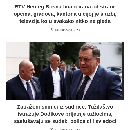
RTV Herceg Bosna financirana od strane
općina, gradova, kantona u čijoj je službi,
televzija koju svakako nitko ne gleda
18. listopada 2023.
Zatraženi snimci iz sudnice: Tužilaštvo
istražuje Dodikove prijetnje tužiocima,
saslušavaju se sudski policajci i svjedoci
31. listopada 2023.