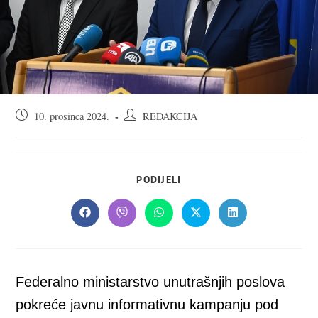
Objava
Autor
10. prosinca 2024.
REDAKCIJA
objavljena:
objave:
SHARE
PODIJELI
THIS
CONTENT
Opens
Opens
Opens
Opens
Opens
in
in
in
in
in
a
a
a
a
a
new
new
new
new
new
window
window
window
window
window
Federalno ministarstvo unutrašnjih poslova
pokreće javnu informativnu kampanju pod