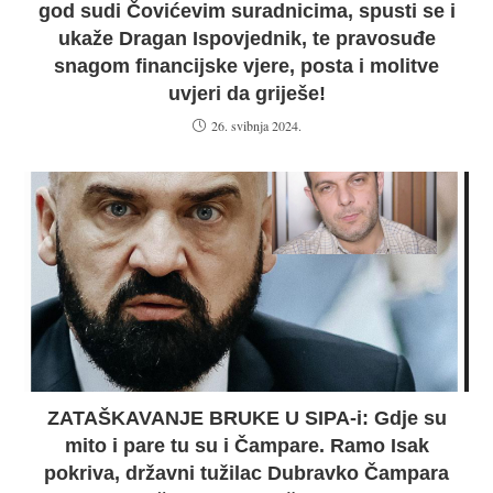
god sudi Čovićevim suradnicima, spusti se i
ukaže Dragan Ispovjednik, te pravosuđe
snagom financijske vjere, posta i molitve
uvjeri da griješe!
26. svibnja 2024.
ZATAŠKAVANJE BRUKE U SIPA-i: Gdje su
mito i pare tu su i Čampare. Ramo Isak
pokriva, državni tužilac Dubravko Čampara