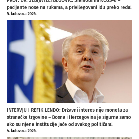
PROF. DR. SEBIJA IZETBEGOVIĆ: Sramota na KCUS-u –
pacijente nose na rukama, a privilegovani idu preko reda!
5. kolovoza 2026.
INTERVJU | REFIK LENDO: Državni interes nije moneta za
stranačke trgovine – Bosna i Hercegovina je sigurna samo
ako su njene institucije jače od svakog političara!
4. kolovoza 2026.