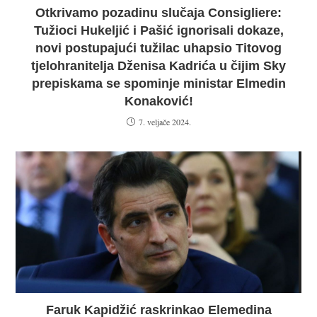
Otkrivamo pozadinu slučaja Consigliere:
Tužioci Hukeljić i Pašić ignorisali dokaze,
novi postupajući tužilac uhapsio Titovog
tjelohranitelja Dženisa Kadrića u čijim Sky
prepiskama se spominje ministar Elmedin
Konaković!
7. veljače 2024.
Faruk Kapidžić raskrinkao Elemedina