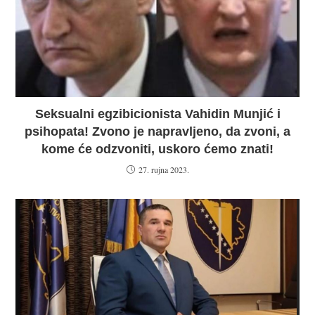
Seksualni egzibicionista Vahidin Munjić i
psihopata! Zvono je napravljeno, da zvoni, a
kome će odzvoniti, uskoro ćemo znati!
27. rujna 2023.