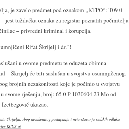
ijelja, je zavelo predmet pod oznakom „KTPO“: T09 0
est tužilačka oznaka za registar poznatih počinitelja
inilac – privredni kriminal i korupcija.
mnjičeni Rifat Škrijelj i dr.“!
saslušani u ovome predmetu te oduzeta obimna
al – Škrijelj će biti saslušan u svojstvu osumnjičenog.
og brojnih nezakonitosti koje je počinio u svojstvu
d u svome rješenju, broj: 65 0 P 1030604 23 Mo od
e Izetbegović ukazao.
ata Škrijelja, zbog nezakonitog postupanja i neizvršavanja sudskih odluka
torice KCUS-a!