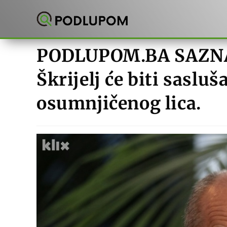
Preskoči
na
sadržaj
PODLUPOM.BA SAZNAJ
Škrijelj će biti saslu
osumnjičenog lica.