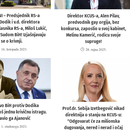
I – Predsjednik RS-a
Direktor KCUS-a, Alen Pilav,
Dodik i v.d. direktora
predvodnik gay orgija, bez
asnika RS-a, Miloš Lukić,
konkursa, zaposlio u svoj kabinet,
Sudom BiH! Izjašnjavaju
Melinu Kamerić, rodicu svoje
se o krivnji.
supruge!
16. listopada 2023.
28. rujna 2025.
tvo BiH protiv Dodika
Prof.dr. Sebija Izetbegović nikad
š jednu krivičnu istragu.
direktnija o stanju na KCUS-u:
javio ga Ajanović
“Odgovarat će za milionska
1. studenoga 2023.
dugovanja, nered i nerad i očaj