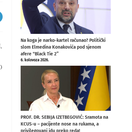
pens
ew
indow
Na koga je narko-kartel računao? Politički
,
slom Elmedina Konakovića pod sjenom
afere “Black Tie 2”
6. kolovoza 2026.
0
PROF. DR. SEBIJA IZETBEGOVIĆ: Sramota na
KCUS-u – pacijente nose na rukama, a
privilegovani idu preko reda!