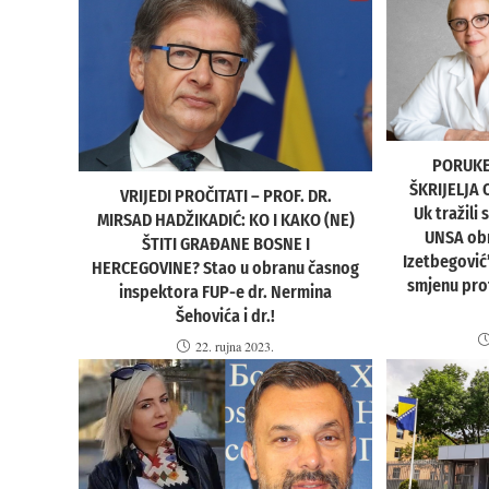
PORUKE 
ŠKRIJELJA 
VRIJEDI PROČITATI – PROF. DR.
Uk tražili
MIRSAD HADŽIKADIĆ: KO I KAKO (NE)
UNSA ob
ŠTITI GRAĐANE BOSNE I
Izetbegović
HERCEGOVINE? Stao u obranu časnog
smjenu prof
inspektora FUP-e dr. Nermina
Šehovića i dr.!
22. rujna 2023.