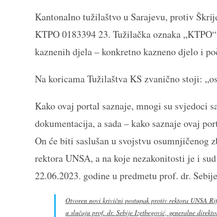
Kantonalno tužilaštvo u Sarajevu, protiv Škr
KTPO 0183394 23. Tužilačka oznaka „KTPO“ – j
kaznenih djela – konkretno kazneno djelo i poč
Na koricama Tužilaštva KS zvanično stoji: „osu
Kako ovaj portal saznaje, mnogi su svjedoci 
dokumentacija, a sada – kako saznaje ovaj port
On će biti saslušan u svojstvu osumnjičenog zb
rektora UNSA, a na koje nezakonitosti je i su
22.06.2023. godine u predmetu prof. dr. Sebij
Otvoren novi krivični postupak protiv rektora UNSA Rif
u slučaju prof. dr. Sebije Izetbegović, generalne direk