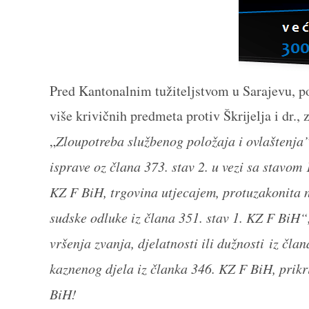
Pred Kantonalnim tužiteljstvom u Sarajevu, p
više krivičnih predmeta protiv Škrijelja i dr.,
„
Zloupotreba službenog položaja i ovlaštenja”
isprave oz člana 373. stav 2. u vezi sa stavom
KZ F BiH, trgovina utjecajem, protuzakonita 
sudske odluke iz člana 351. stav 1. KZ F BiH“
vršenja zvanja, djelatnosti ili dužnosti iz čl
kaznenog djela iz članka 346. KZ F BiH, prikr
BiH!