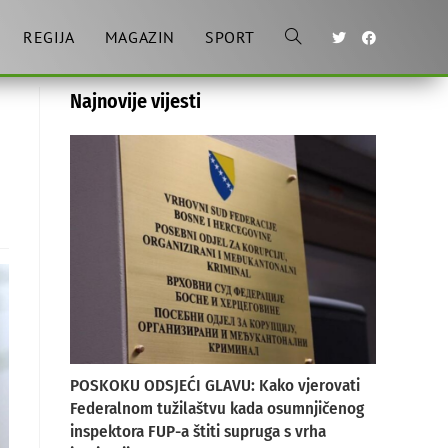
REGIJA
MAGAZIN
SPORT
Toggle
Najnovije vijesti
website
search
POSKOKU ODSJEĆI GLAVU: Kako vjerovati
Federalnom tužilaštvu kada osumnjičenog
inspektora FUP-a štiti supruga s vrha