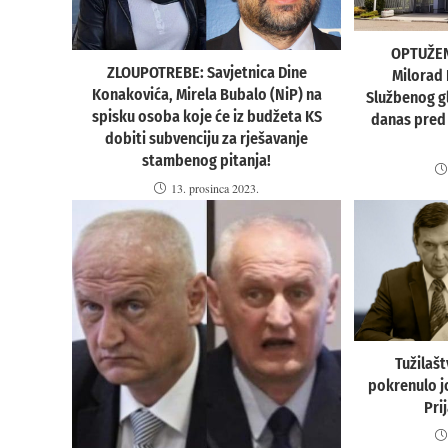
OPTUŽEN
ZLOUPOTREBE: Savjetnica Dine
Milorad 
Konakovića, Mirela Bubalo (NiP) na
Službenog gl
spisku osoba koje će iz budžeta KS
danas pred 
dobiti subvenciju za rješavanje
stambenog pitanja!
13. prosinca 2023.
Tužilaš
pokrenulo jo
Pri