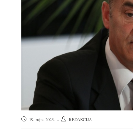
Objava
Autor
19. rujna 2023.
REDAKCIJA
objavljena:
objave: