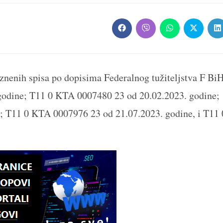
Opens
Opens
Opens
Opens
O
in
in
in
in
in
a
a
a
a
a
new
new
new
new
n
window
window
window
window
w
kaznenih spisa po dopisima Federalnog tužiteljstva F BiH
 godine; T11 0 KTA 0007480 23 od 20.02.2023. godine;
; T11 0 KTA 0007976 23 od 21.07.2023. godine, i T11 