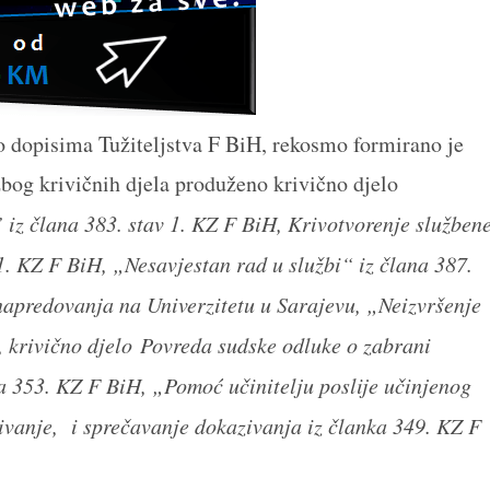
o dopisima Tužiteljstva F BiH, rekosmo formirano je
 zbog krivičnih djela produženo krivično djelo
 iz člana 383. stav 1. KZ F BiH, Krivotvorenje služben
 1. KZ F BiH, „Nesavjestan rad u službi“ iz člana 387.
napredovanja na Univerzitetu u Sarajevu, „Neizvršenje
, krivično djelo Povreda sudske odluke o zabrani
ana 353. KZ F BiH, „Pomoć učinitelju poslije učinjenog
ivanje, i sprečavanje dokazivanja iz članka 349. KZ F