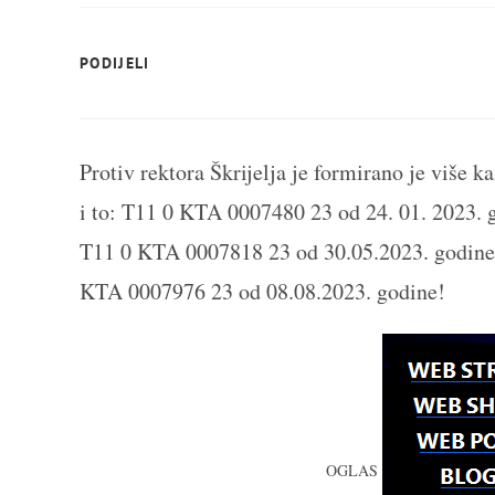
SHARE
PODIJELI
THIS
CONTENT
Protiv rektora Škrijelja je formirano je više 
i to: T11 0 KTA 0007480 23 od 24. 01. 2023.
T11 0 KTA 0007818 23 od 30.05.2023. godine
KTA 0007976 23 od 08.08.2023. godine!
OGLAS