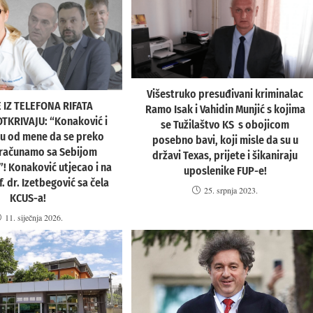
Višestruko presuđivani kriminalac
IZ TELEFONA RIFATA
Ramo Isak i Vahidin Munjić s kojima
OTKRIVAJU: “Konaković i
se Tužilaštvo KS s obojicom
 su od mene da se preko
posebno bavi, koji misle da su u
računamo sa Sebijom
državi Texas, prijete i šikaniraju
”! Konaković utjecao i na
uposlenike FUP-e!
. dr. Izetbegović sa čela
25. srpnja 2023.
KCUS-a!
11. siječnja 2026.