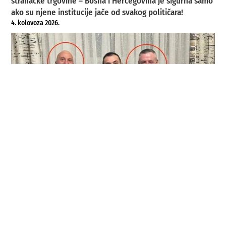
stranačke trgovine – Bosna i Hercegovina je sigurna samo
ako su njene institucije jače od svakog političara!
4. kolovoza 2026.
SPREGA KORUPCIJE I PODZEMLJA: Ajanović – Škrijelj –
Ždrale
4. kolovoza 2026.