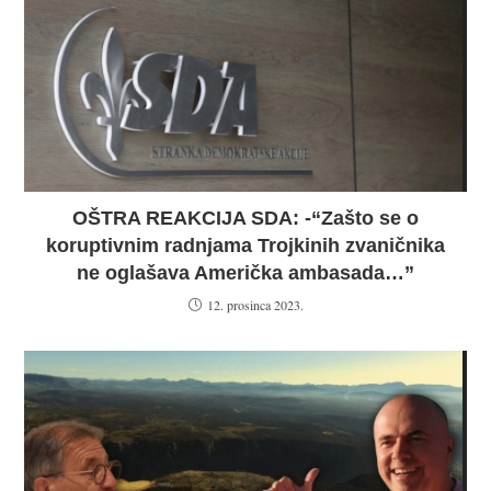
OŠTRA REAKCIJA SDA: -“Zašto se o
koruptivnim radnjama Trojkinih zvaničnika
ne oglašava Američka ambasada…”
12. prosinca 2023.