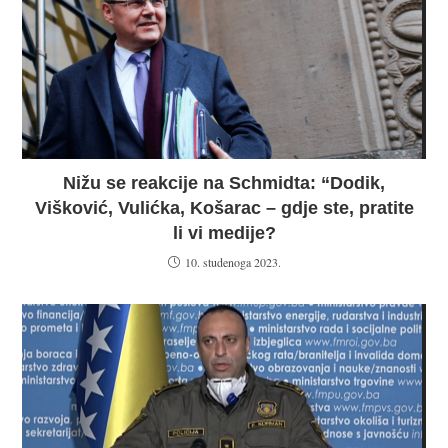
Nižu se reakcije na Schmidta: “Dodik,
Višković, Vulićka, Košarac – gdje ste, pratite
li vi medije?
10. studenoga 2023.