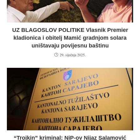
UZ BLAGOSLOV POLITIKE Vlasnik Premier
kladionica i obitelj Mamić gradnjom solara
uništavaju povijesnu baštinu
29. siječnja 2025.
“Trojkin” kriminal: NiP-ov Nijaz Salamović