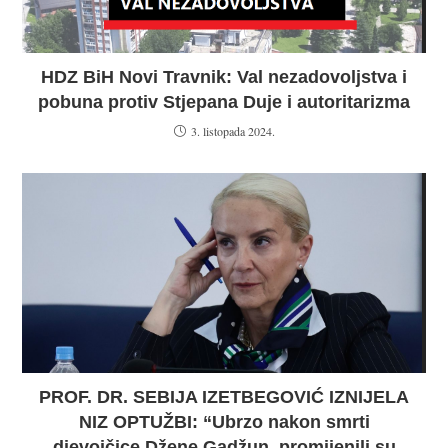
HDZ BiH Novi Travnik: Val nezadovoljstva i
pobuna protiv Stjepana Duje i autoritarizma
3. listopada 2024.
PROF. DR. SEBIJA IZETBEGOVIĆ IZNIJELA
NIZ OPTUŽBI: “Ubrzo nakon smrti
djevojčice Džene Gadžun, promijenili su