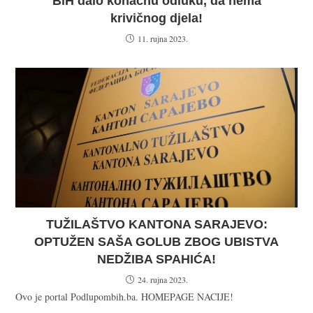
BiH dalo konačnu odluku, da nema
krivičnog djela!
11. rujna 2023.
TUŽILAŠTVO KANTONA SARAJEVO:
OPTUŽEN SAŠA GOLUB ZBOG UBISTVA
NEDŽIBA SPAHIĆA!
24. rujna 2023.
Ovo je portal Podlupombih.ba. HOMEPAGE NACIJE!