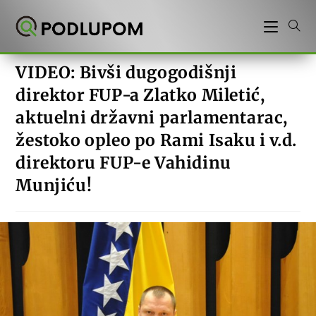
Preskoči
na
sadržaj
VIDEO: Bivši dugogodišnji
direktor FUP-a Zlatko Miletić,
aktuelni državni parlamentarac,
žestoko opleo po Rami Isaku i v.d.
direktoru FUP-e Vahidinu
Munjiću!