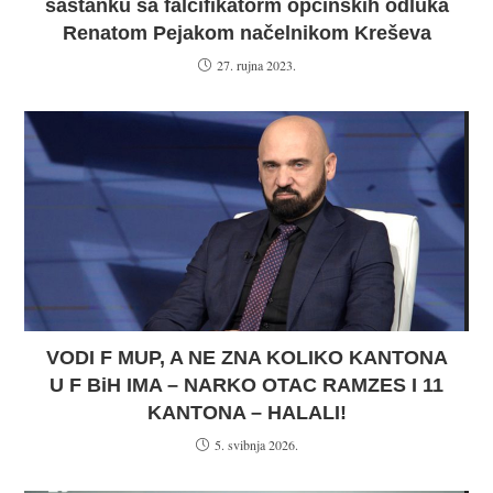
sastanku sa falcifikatorm općinskih odluka
Renatom Pejakom načelnikom Kreševa
27. rujna 2023.
VODI F MUP, A NE ZNA KOLIKO KANTONA
U F BiH IMA – NARKO OTAC RAMZES I 11
KANTONA – HALALI!
5. svibnja 2026.