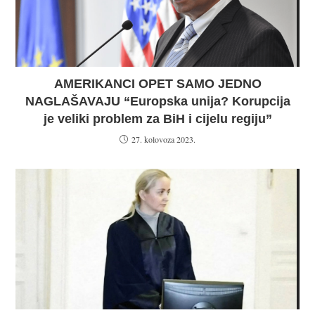
AMERIKANCI OPET SAMO JEDNO
NAGLAŠAVAJU “Europska unija? Korupcija
je veliki problem za BiH i cijelu regiju”
27. kolovoza 2023.