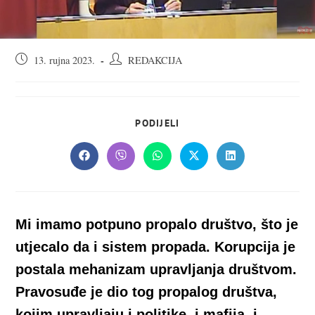
Objava
Autor
13. rujna 2023.
REDAKCIJA
objavljena:
objave:
SHARE
PODIJELI
THIS
CONTENT
Opens
Opens
Opens
Opens
Opens
in
in
in
in
in
a
a
a
a
a
new
new
new
new
new
window
window
window
window
window
Mi imamo potpuno propalo društvo, što je
utjecalo da i sistem propada. Korupcija je
postala mehanizam upravljanja društvom.
Pravosuđe je dio tog propalog društva,
kojim upravljaju i politike, i mafija, i