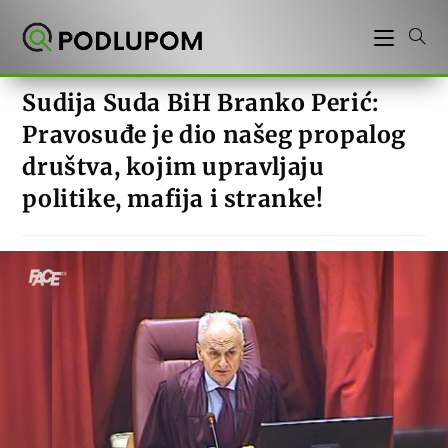
Preskoči
na
sadržaj
Sudija Suda BiH Branko Perić:
Pravosuđe je dio našeg propalog
društva, kojim upravljaju
politike, mafija i stranke!