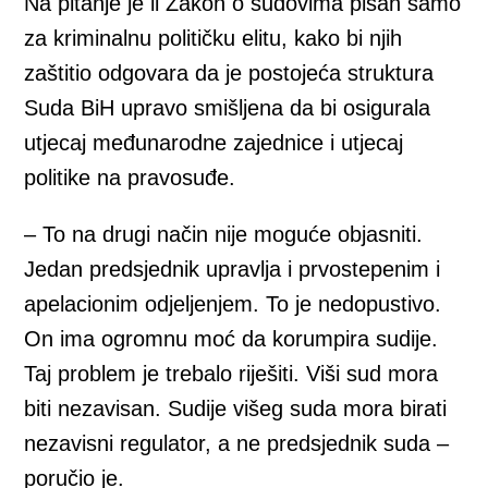
Na pitanje je li Zakon o sudovima pisan samo
za kriminalnu političku elitu, kako bi njih
zaštitio odgovara da je postojeća struktura
Suda BiH upravo smišljena da bi osigurala
utjecaj međunarodne zajednice i utjecaj
politike na pravosuđe.
– To na drugi način nije moguće objasniti.
Jedan predsjednik upravlja i prvostepenim i
apelacionim odjeljenjem. To je nedopustivo.
On ima ogromnu moć da korumpira sudije.
Taj problem je trebalo riješiti. Viši sud mora
biti nezavisan. Sudije višeg suda mora birati
nezavisni regulator, a ne predsjednik suda –
poručio je.