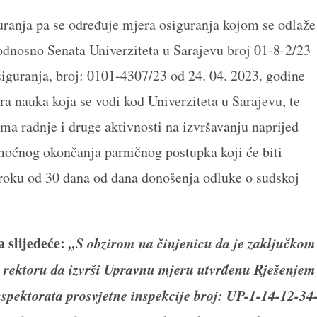
uranja pa se određuje mjera osiguranja kojom se odlaže
 odnosno Senata Univerziteta u Sarajevu broj 01-8-2/23
siguranja, broj: 0101-4307/23 od 24. 04. 2023. godine
a nauka koja se vodi kod Univerziteta u Sarajevu, te
ma radnje i druge aktivnosti na izvršavanju naprijed
moćnog okončanja parničnog postupka koji će biti
 roku od 30 dana od dana donošenja odluke o sudskoj
a slijedeće:
„
S obzirom na činjenicu da je zaključkom
t rektoru da izvrši Upravnu mjeru utvrđenu Rješenjem
spektorata prosvjetne inspekcije broj: UP-1-14-12-34