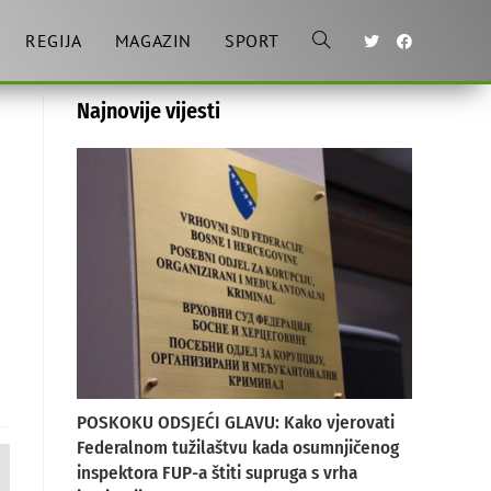
REGIJA
MAGAZIN
SPORT
Toggle
Najnovije vijesti
website
search
POSKOKU ODSJEĆI GLAVU: Kako vjerovati
Federalnom tužilaštvu kada osumnjičenog
inspektora FUP-a štiti supruga s vrha