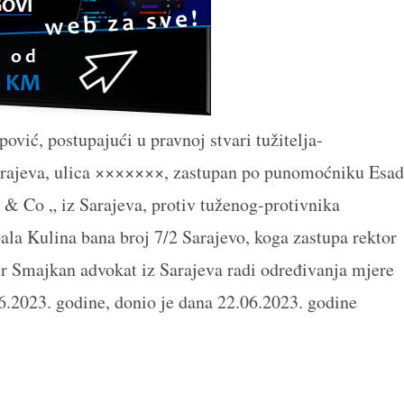
pović, postupajući u pravnoj stvari tužitelja-
 Sarajeva, ulica ×××××××, zastupan po punomoćniku Esad
 & Co „ iz Sarajeva, protiv tuženog-protivnika
bala Kulina bana broj 7/2 Sarajevo, koga zastupa rektor
ver Smajkan advokat iz Sarajeva radi određivanja mjere
6.2023. godine, donio je dana 22.06.2023. godine