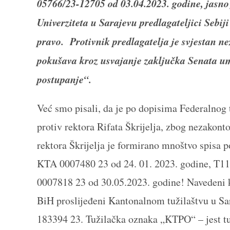
05766/23-12705 od 03.04.2023. godine, jasno
Univerziteta u Sarajevu predlagateljici Sebij
pravo. Protivnik predlagatelja je svjestan ne
pokušava kroz usvajanje zaključka Senata uma
postupanje“.
Već smo pisali, da je po dopisima Federalnog
protiv rektora Rifata Škrijelja, zbog nezakont
rektora Škrijelja je formirano mnoštvo spisa p
KTA 0007480 23 od 24. 01. 2023. godine, T1
0007818 23 od 30.05.2023. godine! Navedeni k
BiH proslijeđeni Kantonalnom tužilaštvu u S
183394 23. Tužilačka oznaka „KTPO“ – jest tuž