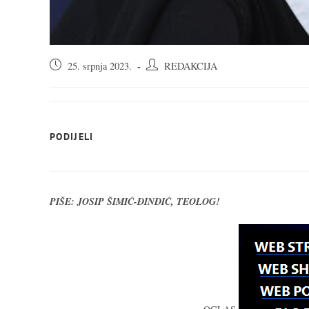
Objava
Autor
25. srpnja 2023.
REDAKCIJA
objavljena:
objave:
SHARE
PODIJELI
THIS
CONTENT
PIŠE: JOSIP ŠIMIĆ-ĐINĐIĆ, TEOLOG!