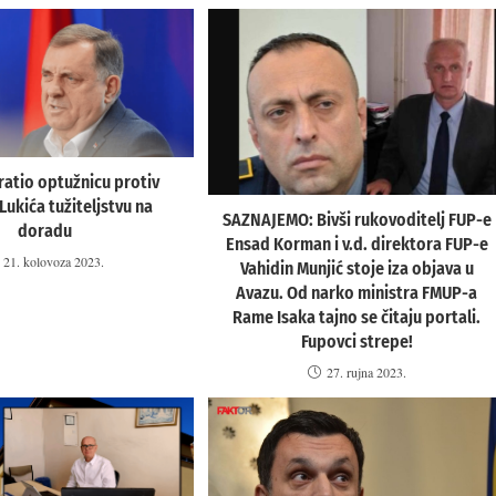
ratio optužnicu protiv
Lukića tužiteljstvu na
SAZNAJEMO: Bivši rukovoditelj FUP-e
doradu
Ensad Korman i v.d. direktora FUP-e
21. kolovoza 2023.
Vahidin Munjić stoje iza objava u
Avazu. Od narko ministra FMUP-a
Rame Isaka tajno se čitaju portali.
Fupovci strepe!
27. rujna 2023.