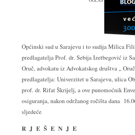
OGLAS
Općinski sud u Sarajevu i to sudija Milica Fili
predlagatelja Prof. dr. Sebija Izetbegović iz
Oruč, advokatu iz Advokatskog društva „ Oruč
predlagatelja: Univerzitet u Sarajevu, ulica O
prof. dr. Rifat Škrijelj, a ove punomoćnik En
osiguranja, nakon održanog ročišta dana 16.0
sljedeće
R J E Š E N J E