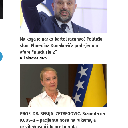
Na koga je narko-kartel računao? Politički
slom Elmedina Konakovića pod sjenom
afere “Black Tie 2”
pens
6. kolovoza 2026.
ew
indow
PROF. DR. SEBIJA IZETBEGOVIĆ: Sramota na
KCUS-u – pacijente nose na rukama, a
privilegovani idu preko reda!