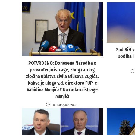
Sud BiH v
Dodika i 
POTVRĐENO: Donesena Naredba o
provođenju istrage, zbog ratnog
zločina ubistva civila Milisava Žugića.
Kakva je uloga v.d. direktora FUP-e
Vahidina Munjića? Na radaru istrage
Munjić!
10. listopada 2023.