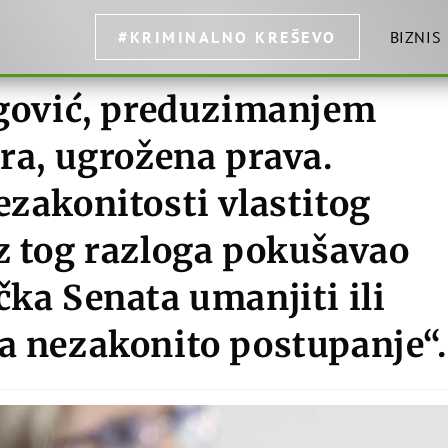
#KRIMINALNO KREŠEVO
BIZNIS
begović, preduzimanjem
ora, ugrožena prava.
ezakonitosti vlastitog
z tog razloga pokušavao
čka Senata umanjiti ili
a nezakonito postupanje“.