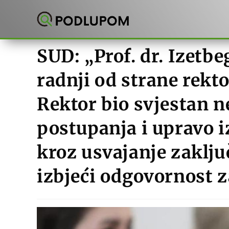
Preskoči
na
sadržaj
SUD: „Prof. dr. Izet
radnji od strane rekt
Rektor bio svjestan n
postupanja i upravo i
kroz usvajanje zaklju
izbjeći odgovornost z