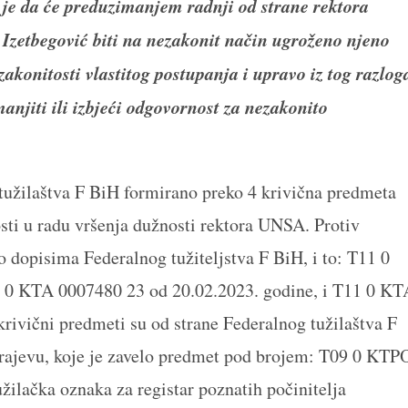
 je da će preduzimanjem radnji od strane rektora
i Izetbegović biti na nezakonit način ugroženo njeno
zakonitosti vlastitog postupanja i upravo iz tog razlog
njiti ili izbjeći odgovornost za nezakonito
 tužilaštva F BiH formirano preko 4 krivična predmeta
osti u radu vršenja dužnosti rektora UNSA. Protiv
o dopisima Federalnog tužiteljstva F BiH, i to: T11 0
1 0 KTA 0007480 23 od 20.02.2023. godine, i T11 0 KT
rivični predmeti su od strane Federalnog tužilaštva F
arajevu, koje je zavelo predmet pod brojem: T09 0 KTP
ilačka oznaka za registar poznatih počinitelja