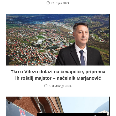
23. rujna 2023.
Tko u Vitezu dolazi na čevapćiće, priprema
ih roštilj majstor – načelnik Marjanović
8. studenoga 2024.