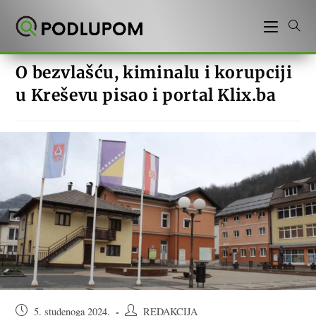
Preskoči
na
sadržaj
O bezvlašću, kiminalu i korupciji
u Kreševu pisao i portal Klix.ba
Objava
Autor
5. studenoga 2024.
REDAKCIJA