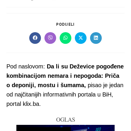
objavljena:
objave:
SHARE
PODIJELI
THIS
CONTENT
Opens
Opens
Opens
Opens
Opens
in
in
in
in
in
a
a
a
a
a
new
new
new
new
new
window
window
window
window
window
Pod naslovom:
Da li su Deževice pogođene
kombinacijom nemara i nepogoda: Priča
o deponiji, mostu i šumama,
pisao je jedan
od najčitanijih informativnih portala u BiH,
portal klix.ba.
OGLAS