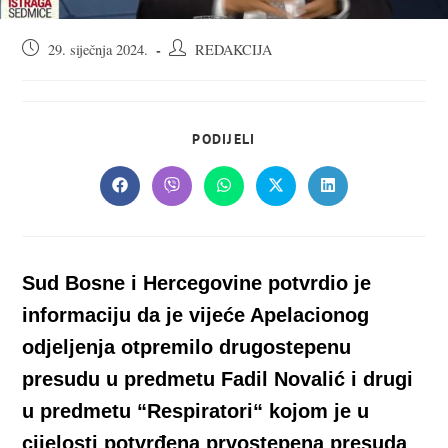
Objava
Autor
29. siječnja 2024.
REDAKCIJA
objavljena:
objave:
SHARE
PODIJELI
THIS
CONTENT
Opens
Opens
Opens
Opens
Opens
in
in
in
in
in
a
a
a
a
a
new
new
new
new
new
window
window
window
window
window
Sud Bosne i Hercegovine potvrdio je
informaciju da je vijeće Apelacionog
odjeljenja otpremilo drugostepenu
presudu u predmetu Fadil Novalić i drugi
u predmetu “Respiratori“ kojom je u
cijelosti potvrđena prvostepena presuda