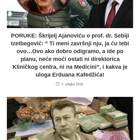
PORUKE: Škrijelj Ajanoviću o prof. dr. Sebiji
Izetbegović: ” Ti meni završnji nju, ja ću tebi
ovo…Ovo ako dobro odigramo, a ide po
planu, neće moći ostati ni direktorica
Kliničkog centra, ni na Medicini”, i kakva je
uloga Erduana Kafedžića!
5. ožujka 2026.