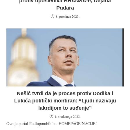
protiv uposlenika BHANSA-e, Dejana
Pudara
8. prosinca 2023.
Nešić tvrdi da je proces protiv Dodika i
Lukića politički montiran: “Ljudi nazivaju
lakrdijom to suđenje”
1. studenoga 2023.
Ovo je portal Podlupombih.ba. HOMEPAGE NACIJE!