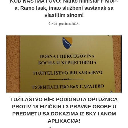
KOD NAS IMA I OVO: Narko ministar F MUP-
a, Ramo Isak, imao službeni sastanak sa
vlastitim sinom!
21. prosinca 2023.
TUŽILAŠTVO BiH: PODIGNUTA OPTUŽNICA
PROTIV 18 FIZIČKIH I 3 PRAVNE OSOBE U
PREDMETU SA DOKAZIMA IZ SKY I ANOM
APLIKACIJA!